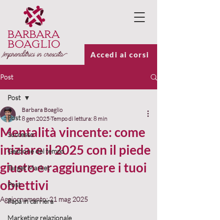
Accedi ai corsi
Post
Post
Barbara Boaglio
Post
8 gen 2025
Tempo di lettura: 8 min
Mentalità vincente: come
Successo
iniziare il 2025 con il piede
Gestione del tempo
giusto e raggiungere i tuoi
Target Market
obiettivi
Post
Aggiornamento:
21 mag 2025
Papà in carriera
Marketing relazionale