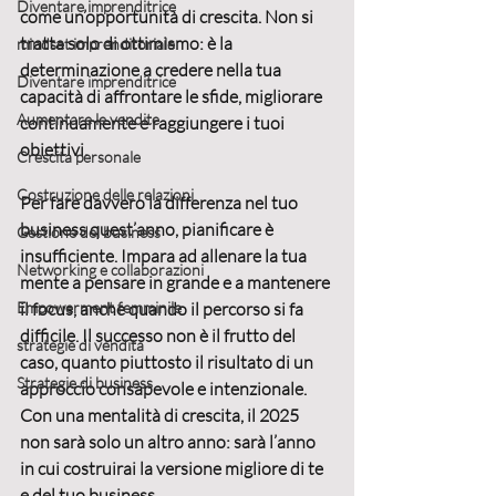
Diventare imprenditrice
come un’opportunità di crescita. Non si 
tratta solo di ottimismo: è la 
mindset imprenditoriale
determinazione a credere nella tua 
Diventare imprenditrice
capacità di affrontare le sfide, migliorare 
Aumentare le vendite
continuamente e raggiungere i tuoi 
obiettivi.
Crescita personale
Costruzione delle relazioni
Per fare davvero la differenza nel tuo 
business quest’anno, pianificare è 
Gestione del business
insufficiente. Impara ad allenare la tua 
Networking e collaborazioni
mente a pensare in grande e a mantenere 
Empowerment femminile
il focus, anche quando il percorso si fa 
difficile. 
Il successo non è il frutto del 
strategie di vendita
caso, quanto piuttosto il risultato di un 
Strategie di business
approccio consapevole e intenzionale
. 
Con una mentalità di crescita, il 2025 
non sarà solo un altro anno: sarà l’anno 
in cui costruirai la versione migliore di te 
e del tuo business.