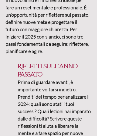
Il nuovo anno è il momento ideale per 
fare un reset mentale e professionale.
 È 
un’opportunità per riflettere sul passato, 
definire nuove mete e progettare il 
futuro con maggiore chiarezza. Per 
iniziare il 2025 con slancio, ci sono 
tre 
passi fondamentali 
da seguire: riflettere, 
pianificare e agire.
Rifletti sull’anno 
passato
Prima di guardare avanti, è 
importante voltarsi indietro. 
Prenditi del tempo per analizzare il 
2024: quali sono stati i tuoi 
successi? Quali lezioni hai imparato 
dalle difficoltà?
 Scrivere queste 
riflessioni ti aiuta a liberare la 
mente e a fare spazio per nuove 