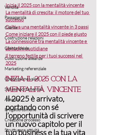
Inizia il 2025 con la mentalità vincente
Vendita
La mentalità di crescita: il motore del tuo 
Passaparola
successo
Coltiva una mentalità vincente in 3 passi
Cliente
Come iniziare il 2025 con il piede giusto
Costruzione relazioni
La connessione tra mentalità vincente e 
Cliente ideale
abitudini quotidiane
Il terreno fertile per i tuoi successi nel 
Costruzione alleanze
2025
Marketing referenziale
Inizia il 2025 con la 
Condivisione valori
mentalità vincente
Stili comportamentali
Il 2025 è arrivato, 
Alleanza
portando con sé 
Progetto comune
l’opportunità di 
scrivere 
Creazione processo
un nuovo capitolo
 per il 
Strutturare attività
tuo business e la tua vita 