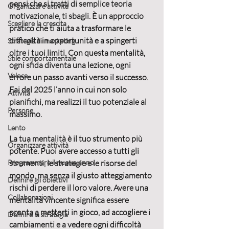
pensi che si tratti di semplice teoria 
Organizzare attività
motivazionale, ti sbagli. È un approccio 
Scegliere la crescita
pratico che ti aiuta a 
trasformare le 
difficoltà in opportunità
 e a spingerti 
Strategie di marketing
oltre i tuoi limiti. Con questa mentalità, 
Stile comportamentale
ogni sfida diventa una lezione, ogni 
Veloce
errore un passo avanti verso il successo. 
Fai del 2025 l’anno in cui non solo 
Attività
pianifichi, ma 
realizzi il tuo potenziale
 al 
Persone
massimo.
Lento
La tua mentalità è il tuo strumento più 
Organizzare attività
potente
. Puoi avere accesso a tutti gli 
Programmare il nuovo anno
strumenti, le strategie e le risorse del 
mondo, ma senza il giusto atteggiamento 
Definire gli obiettivi
rischi di perdere il loro valore. Avere una 
Collaborazioni
mentalità vincente significa essere 
pronta a metterti in gioco, ad accogliere i 
Definire la strategia
cambiamenti e a vedere ogni difficoltà 