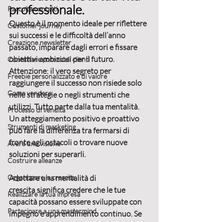
professionale.
Raccolta contatti
Questo è il momento ideale per riflettere 
Customer journey
sui successi e le difficoltà dell’anno 
Creazione newsletter
passato, imparare dagli errori e fissare 
obiettivi ambiziosi
 per il futuro. 
Contattare potenziali clienti
Attenzione: il vero segreto per 
Freebie personalizzato e di valore
raggiungere il successo non risiede solo 
Come vendere
nelle 
strategie
 o negli 
strumenti
 che 
utilizzi. Tutto parte dalla tua 
mentalità
. 
Processo di vendita
Un atteggiamento positivo e proattivo 
Strumenti di marketing
può fare la differenza tra fermarsi di 
fronte agli ostacoli o trovare nuove 
Avere una visione
soluzioni per superarli.
Costruire alleanze
Organizzare la crescita
Adottare una 
mentalità di 
crescita
 significa credere che le tue 
Realizzare la tua impresa
capacità possano essere sviluppate con 
Partecipare a una mastermind
impegno
 e 
apprendimento continuo
. Se 