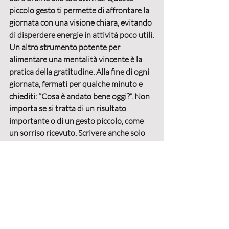
piccolo gesto ti permette di affrontare la 
giornata con una 
visione chiara
, evitando 
di disperdere energie in attività poco utili.
Un altro strumento potente per 
alimentare una 
mentalità vincente
 è la 
pratica della 
gratitudine
. Alla fine di ogni 
giornata, fermati per qualche minuto e 
chiediti: “
Cosa è andato bene oggi?
”. Non 
importa se si tratta di un risultato 
importante o di un gesto piccolo, come 
un sorriso ricevuto. Scrivere anche solo 
tre cose per cui sei grata
 può aiutarti a 
spostare l’attenzione da ciò che manca a 
ciò che funziona. È un esercizio che 
alimenta la positività
 e ti fa iniziare il 
giorno successivo con un atteggiamento 
più 
leggero
 e 
ottimista
. 
Infine, lascia spazio alla 
creatività
. Dai 