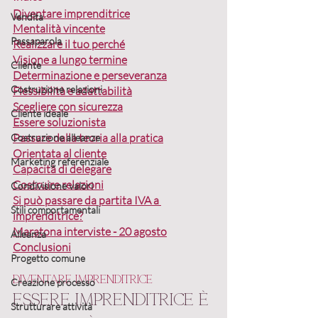
Diventare imprenditrice
Vendita
Mentalità vincente
Passaparola
Realizzare il tuo perché
Visione a lungo termine
Cliente
Determinazione e perseveranza
Costruzione relazioni
Flessibilità e adattabilità
Scegliere con sicurezza
Cliente ideale
Essere soluzionista
Passare dalla teoria alla pratica
Costruzione alleanze
Orientata al cliente
Marketing referenziale
Capacità di delegare
Costruire relazioni
Condivisione valori
Si può 
passare da partita IVA a 
Stili comportamentali
imprenditrice?
Maratona interviste - 20 agosto
Alleanza
Conclusioni
Progetto comune
Diventare imprenditrice
Creazione processo
Essere imprenditrice è 
Strutturare attività