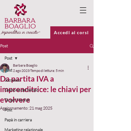
Accedi ai corsi
Post
Post
Barbara Boaglio
Post
2 ago 2023
Tempo di lettura: 5 min
Da partita IVA a
Successo
imprenditrice: le chiavi per
Gestione del tempo
evolvere
Target Market
Aggiornamento:
21 mag 2025
Post
Papà in carriera
Marketing relazionale