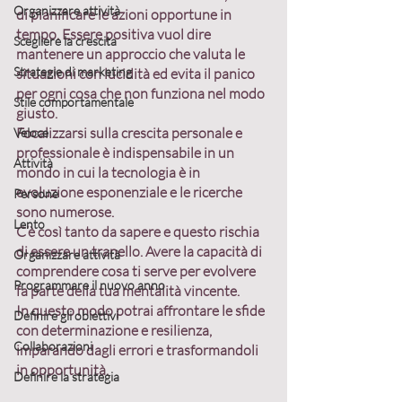
Organizzare attività
di pianificare le azioni opportune in 
tempo. Essere 
positiva 
vuol dire 
Scegliere la crescita
mantenere un approccio che valuta le 
Strategie di marketing
situazioni con lucidità ed evita il panico 
per ogni cosa che non funziona nel modo 
Stile comportamentale
giusto.
Focalizzarsi sulla crescita
 personale e 
Veloce
professionale è indispensabile in un 
Attività
mondo in cui la tecnologia è in 
evoluzione esponenziale e le ricerche 
Persone
sono numerose.
Lento
C’è così tanto da sapere e questo rischia 
di essere un tranello. Avere la capacità di 
Organizzare attività
comprendere cosa ti serve per evolvere 
Programmare il nuovo anno
fa parte della tua mentalità vincente.
In questo modo potrai affrontare le sfide 
Definire gli obiettivi
con determinazione e resilienza, 
Collaborazioni
imparando dagli errori e trasformandoli 
in opportunità.
Definire la strategia