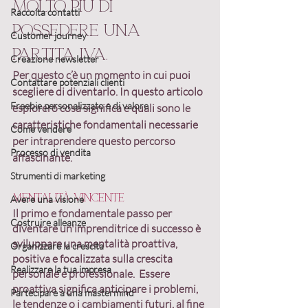
molto più di 
Raccolta contatti
possedere una 
Customer journey
partita IVA.
Creazione newsletter
Per questo c’è un momento in cui puoi 
Contattare potenziali clienti
scegliere di diventarlo. In questo articolo 
Freebie personalizzato e di valore
esplorerò cosa significa e quali sono le 
caratteristiche fondamentali
 necessarie 
Come vendere
per intraprendere questo percorso 
Processo di vendita
affascinante.
Strumenti di marketing
Mentalità vincente
Avere una visione
Il primo e fondamentale passo per 
Costruire alleanze
diventare un'imprenditrice di successo è 
sviluppare una mentalità proattiva, 
Organizzare la crescita
positiva e focalizzata sulla crescita 
Realizzare la tua impresa
personale e professionale
.  Essere 
proattiva 
significa anticipare i problemi, 
Partecipare a una mastermind
le tendenze o i cambiamenti futuri, al fine 