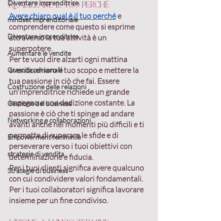
Diventare imprenditrice
Realizzare il tuo perché
Avere chiaro qual è il tuo perché
 e 
mindset imprenditoriale
comprendere come questo si esprime 
Diventare imprenditrice
attraverso la tua attività
 è un 
superpotere
.
Aumentare le vendite
Per te vuol dire alzarti ogni mattina 
avendo chiaro il tuo scopo e mettere la 
Crescita personale
tua passione in ciò che fai
. Essere 
Costruzione delle relazioni
un'imprenditrice richiede un grande 
impegno e una dedizione costante. La 
Gestione del business
passione è ciò che ti spinge ad andare 
Networking e collaborazioni
avanti anche nei momenti più difficili e ti 
permette di superare le sfide e di 
Empowerment femminile
perseverare verso i tuoi obiettivi con 
strategie di vendita
determinazione e fiducia.
Per i tuoi clienti significa avere qualcuno 
Strategie di business
con cui
 condividere valori fondamentali
. 
Per i tuoi collaboratori significa l
avorare 
insieme per un fine condiviso
.