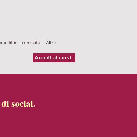
renditrici in crescita
Altro
Accedi ai corsi
i social.