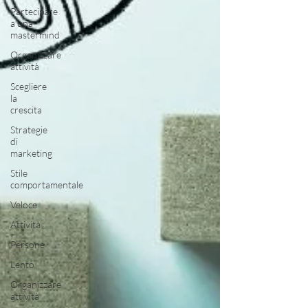
Partecipare
a una
mastermind
Organizzare
attività
Scegliere
la
crescita
Strategie
di
marketing
Stile
comportamentale
Veloce
Attività
Persone
Lento
Organizzare
attività