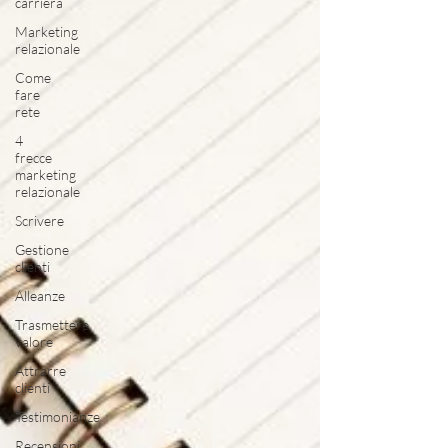
carriera
Marketing
relazionale
Come
fare
rete
4
frecce
marketing
relazionale
Scrivere
Gestione
clienti
Alleanze
Trasmettere
valore
Attrarre
clienti
Testimonianze
Recensioni