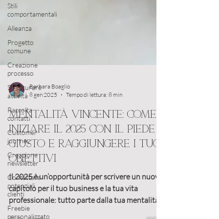
Stili
comportamentali
Alleanza
Progetto
comune
Creazione
processo
Strutturare
attività
Raccolta
Barbara Boaglio
contatti
8 gen 2025
Tempo di lettura: 8 min
Customer
Mentalità vincente: come
journey
iniziare il 2025 con il piede
Creazione
newsletter
giusto e raggiungere i tuoi
Contattare
obiettivi
potenziali
clienti
Il 2025 è un’opportunità per scrivere un nuovo
Freebie
capitolo per il tuo business e la tua vita
personalizzato