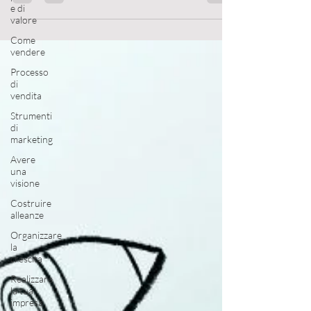
professionale: tutto parte dalla tua mentalità.
e di
valore
Come
vendere
Processo
di
vendita
Strumenti
di
marketing
Avere
una
visione
Costruire
alleanze
Organizzare
la
crescita
Realizzare
la tua
impresa