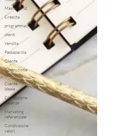
Mastermind
Crescita
programmazione
clienti
Vendita
Passaparola
Cliente
Costruzione
relazioni
Cliente
ideale
Costruzione
alleanze
Marketing
referenziale
Condivisione
valori