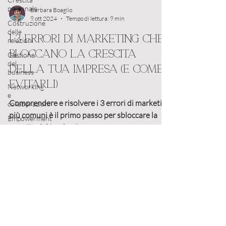
personale
Costruzione
delle
relazioni
Gestione
Barbara Boaglio
del
9 ott 2024
Tempo di lettura: 9 min
business
I 3 errori di marketing che
Networking
e
bloccano la crescita
collaborazioni
della tua impresa (e come
Empowerment
femminile
evitarli)
strategie
di
Comprendere e risolvere i 3 errori di marketing
vendita
più comuni è il primo passo per sbloccare la
Strategie
crescita del tuo business.
di
business