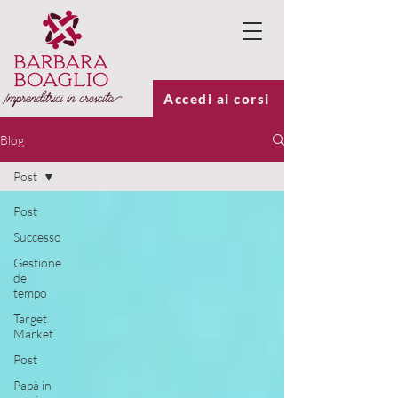
Accedi ai corsi
Blog
Post
Post
Successo
Gestione
del
tempo
Target
Market
Post
Papà in