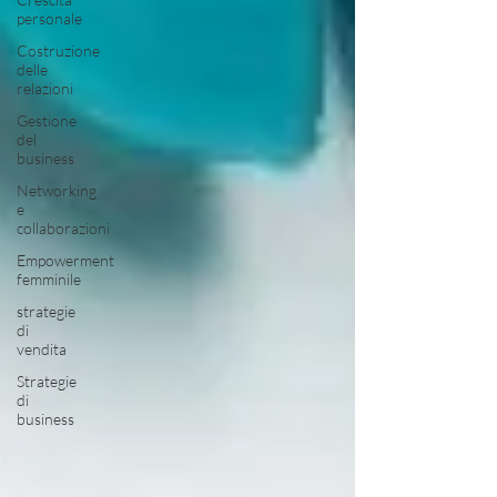
personale
Costruzione
delle
relazioni
Gestione
del
business
Networking
e
collaborazioni
Empowerment
femminile
strategie
di
vendita
Strategie
di
business