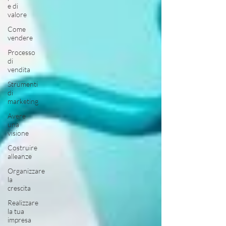
e di
valore
Come
vendere
Processo
di
vendita
Strumenti
di
marketing
Avere
una
visione
Costruire
alleanze
Organizzare
la
crescita
Realizzare
la tua
impresa