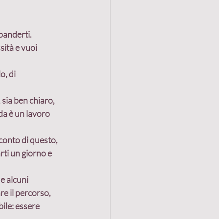
panderti.
Vendita
sità e vuoi 
o, di 
uzione alleanze
sia ben chiaro, 
lleanza
da è un lavoro 
conto di questo, 
rti un giorno e 
e alcuni 
e il percorso, 
ile: essere 