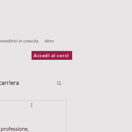
renditrici in crescita
Altro
Accedi ai corsi
carriera
Scrivere
a professione, 
estimonianze