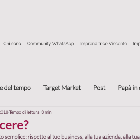
Chi sono
Community WhatsApp
Imprenditrice Vincente
Imp
e del tempo
Target Market
Post
Papà in 
Come fare rete
4 frecce marketing relazionale
 2018
Tempo di lettura: 3 min
cere?
o semplice: 
rispetto al tuo business, alla tua azienda, alla tu
nze
Trasmettere valore
Attrarre clienti
T