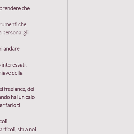
mprendere che 
trumenti che 
 persona: gli 
oi andare 
interessati, 
iave della 
i freelance, dei 
ando hai un calo 
r farlo ti 
oli 
rticoli, sta a noi 