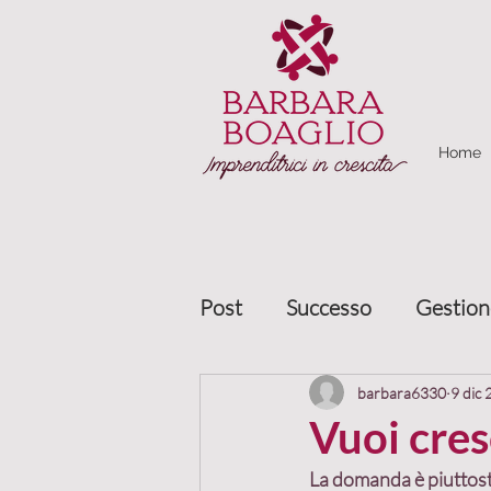
Home
Post
Successo
Gestion
Marketing relazionale
barbara6330
9 dic
Vuoi cres
La domanda è piuttost
Gestione clienti
Allea