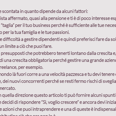
 scontata in quanto dipende da alcuni fattori:
ista affermato, quasi alla pensione e ti è di poco interesse es
nd
Crescita
programmazione
clienti
“taglia” per il tuo business perché è sufficiente alle tue neces
per la tua famiglia e le tue passioni.
 difficoltà a gestire dipendenti e quindi preferisci fare da sol
Costruzione relazioni
Cliente ideale
Costr
 limite a ciò che puoi fare.
 presupposti che potrebbero tenerti lontano dalla crescita e, 
Condivisione valori
Stili comportamentali
A
di una crescita obbligatoria perché gestire una grande azien
freelance, per esempio.
mondo là fuori corre a una velocità pazzesca e tu devi tenere 
, dei nuovi concorrenti perché 
se resti fermo rischi di sveglia
 mercato.
n quella direzione questo articolo ti può fornire alcuni spunti 
ecidi di rispondere “Sì, voglio crescere” e ancora devi iniziar
e azioni che puoi intraprendere e una di queste è indispensab