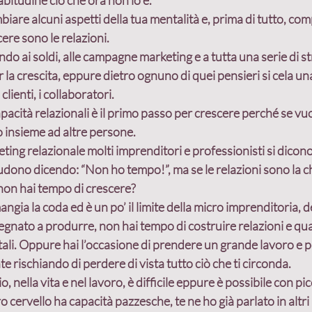
abitudine ciò che ora non lo è.
biare alcuni aspetti della tua mentalità e, prima di tutto, co
ere sono le relazioni.
ando ai soldi, alle campagne marketing e a tutta una serie di s
la crescita, eppure dietro ognuno di quei pensieri si cela una
i clienti, i collaboratori.
pacità relazionali è il primo passo per crescere perché se vu
o insieme ad altre persone.
ing relazionale molti imprenditori e professionisti si dicono 
ludono dicendo: “Non ho tempo!”, ma se le relazioni sono la ch
 non hai tempo di crescere?
ngia la coda ed è un po’ il limite della micro imprenditoria, de
pegnato a produrre, non hai tempo di costruire relazioni e qu
ortali. Oppure hai l’occasione di prendere un grande lavoro e pe
rischiando di perdere di vista tutto ciò che ti circonda.
, nella vita e nel lavoro, è difficile eppure è possibile con picc
ro cervello ha capacità pazzesche, te ne ho già parlato in altri a