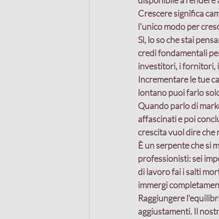
disponibile a rendere 
Crescere significa cam
l’unico modo per cresc
Sì, lo so che stai pens
credi fondamentali per 
investitori, i fornitori, 
Incrementare le tue ca
lontano puoi farlo sol
Quando parlo di market
affascinati e poi conc
crescita vuol dire che
È un serpente che si ma
professionisti: sei im
di lavoro fai i salti m
immergi completamente 
Raggiungere l’equilibrio
aggiustamenti.
 Il nost