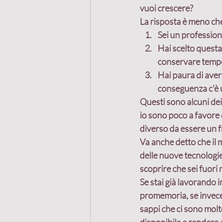
vuoi crescere?
La risposta è meno che
Sei un profession
Recensioni
Mastermi
Hai scelto questa 
conservare tempo 
Passaparola
Hai paura di avere
Cliente
conseguenza c’è un
Questi sono alcuni dei
Marketing referenziale
io sono poco a favore 
diverso da essere un 
Va anche detto che il 
Progetto comune
delle nuove tecnologie
scoprire che sei fuori
Se stai già lavorando i
promemoria, se invece d
sappi che ci sono molt