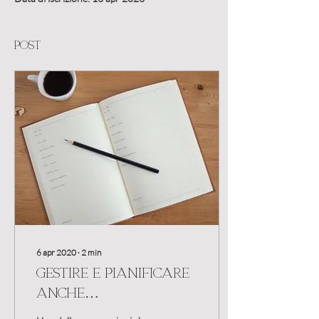
Post
6 apr 2020
∙
2
min
Gestire e pianificare
anche
l’imponderabile