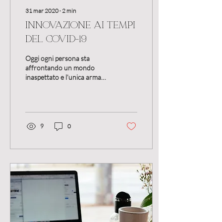
31 mar 2020
∙
2
min
Innovazione ai tempi
del COVID-19
Oggi ogni persona sta
affrontando un mondo
inaspettato e l’unica arma
per sopravvivere è
l’innovazione. Il solo modo
per cui possa...
9
0