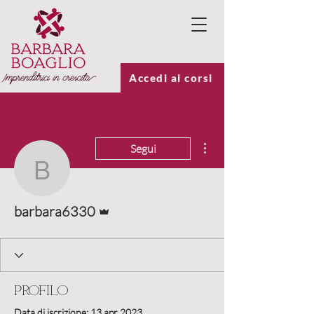
Accedi ai corsi
Altre azioni
Segui
barbara6330
Amministratore
barbara6330
Profilo
Data di iscrizione: 13 apr 2023