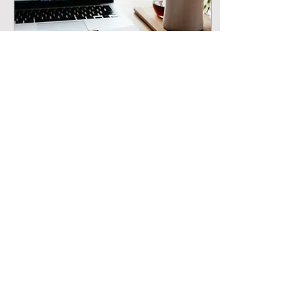
25 mar 2020
∙
2
min
Smart working – 5
consigli per
imprenditrici
In queste settimane
abbiamo sentito parlare di
smart working . Le
imprenditrici come lo
applicano? Questi sono
tempi particolari che...
14
0