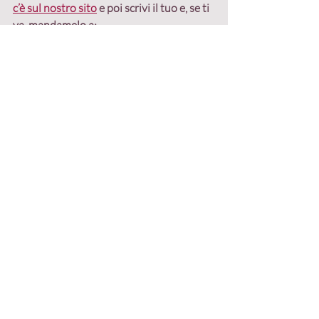
c’è sul nostro sito
 e poi scrivi il tuo e, se ti 
va, mandamelo a: 
barbara@ilmarketingrelazionale.it
 ti 
aiuterò a definirlo al meglio.
Marketing relazionale
Post recenti
Mostra tutti