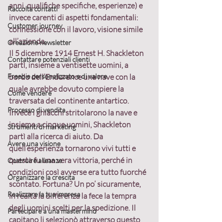
anni, qualifiche specifiche, esperienze) e 
Raccolta contatti
invece carenti di aspetti fondamentali: 
Customer journey
connessione con il lavoro, visione simile 
all’azienda.
Creazione newsletter
Il 5 dicembre 1914 Ernest H. Shackleton 
Contattare potenziali clienti
partì, insieme a ventisette uomini, a 
Freebie personalizzato e di valore
bordo dell’Endurance una nave con la 
quale avrebbe dovuto compiere la 
Come vendere
traversata del continente antartico. 
Processo di vendita
Invece i ghiacchi stritolarono la nave e 
insieme a cinque uomini, Shackleton 
Strumenti di marketing
partì alla ricerca di aiuto. Da 
Avere una visione
quell’esperienza tornarono vivi tutti e 
questa fu una vera vittoria, perché in 
Costruire alleanze
condizioni così avverse era tutto fuorché 
Organizzare la crescita
scontato. Fortuna? Un po’ sicuramente, 
Realizzare la tua impresa
in realtà
 la differenza la fece la tempra 
degli uomini scelti per la spedizione.
 Il 
Partecipare a una mastermind
capitano li selezionò attraverso questo 