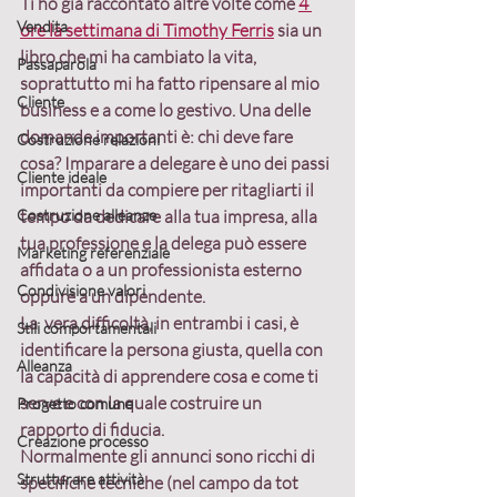
Ti ho già raccontato altre volte come 
4 
Vendita
ore la settimana di Timothy Ferris
 sia un 
libro che mi ha cambiato la vita, 
Passaparola
soprattutto mi ha fatto ripensare al mio 
Cliente
business e a come lo gestivo. Una delle 
domande importanti è: chi deve fare 
Costruzione relazioni
cosa? Imparare a delegare è uno dei passi 
Cliente ideale
importanti da compiere per ritagliarti il 
Costruzione alleanze
tempo da dedicare alla tua impresa, alla 
tua professione e la delega può essere 
Marketing referenziale
affidata o a un professionista esterno 
Condivisione valori
oppure a un dipendente.
La  vera difficoltà, in entrambi i casi, è 
Stili comportamentali
identificare la persona giusta, quella con 
Alleanza
la capacità di apprendere cosa e come ti 
serve e con la quale costruire un 
Progetto comune
rapporto di fiducia.
Creazione processo
Normalmente gli annunci sono ricchi di 
Strutturare attività
specifiche tecniche (nel campo da tot 