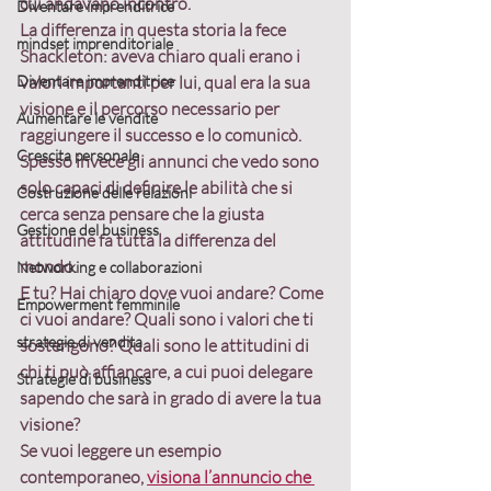
cui andavano incontro.
Diventare imprenditrice
La differenza in questa storia la fece 
mindset imprenditoriale
Shackleton: aveva chiaro quali erano i 
Diventare imprenditrice
valori importanti per lui, qual era la sua 
visione e il percorso necessario per 
Aumentare le vendite
raggiungere il successo e lo comunicò. 
Crescita personale
Spesso invece gli annunci che vedo sono 
solo capaci di definire le abilità che si 
Costruzione delle relazioni
cerca senza pensare che la giusta 
Gestione del business
attitudine fa tutta la differenza del 
mondo.
Networking e collaborazioni
E tu? Hai chiaro dove vuoi andare? Come 
Empowerment femminile
ci vuoi andare? Quali sono i valori che ti 
strategie di vendita
sostengono? Quali sono le attitudini di 
chi ti può affiancare, a cui puoi delegare 
Strategie di business
sapendo che sarà in grado di avere la tua 
visione?
Se vuoi leggere un esempio 
contemporaneo, 
visiona l’annuncio che 