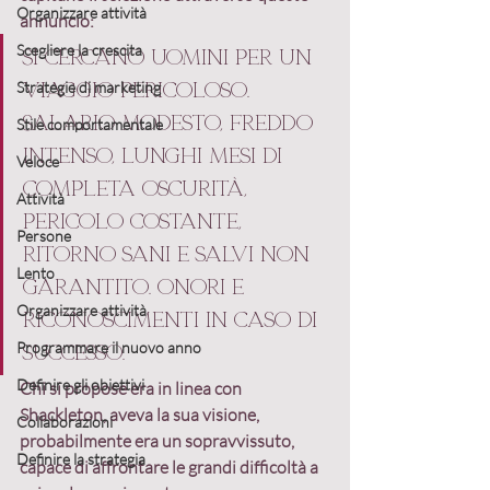
Organizzare attività
annuncio:
Scegliere la crescita
Si cercano uomini per un 
Strategie di marketing
viaggio pericoloso. 
Salario modesto, freddo 
Stile comportamentale
intenso, lunghi mesi di 
Veloce
completa oscurità, 
Attività
pericolo costante, 
Persone
ritorno sani e salvi non 
Lento
garantito. Onori e 
Organizzare attività
riconoscimenti in caso di 
Programmare il nuovo anno
successo.
Definire gli obiettivi
Chi si propose era in linea con 
Shackleton, aveva la sua visione, 
Collaborazioni
probabilmente era un sopravvissuto, 
Definire la strategia
capace di affrontare le grandi difficoltà a 