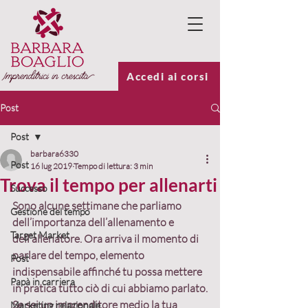
Accedi ai corsi
Post
Post
barbara6330
Post
16 lug 2019
Tempo di lettura: 3 min
Trova il tempo per allenarti
Successo
Sono alcune settimane che parliamo 
Gestione del tempo
dell’importanza dell’allenamento e 
Target Market
dell’allenatore. Ora arriva il momento di 
parlare del tempo, elemento 
Post
indispensabile affinché tu possa mettere 
Papà in carriera
in pratica tutto ciò di cui abbiamo parlato.
Se sei un imprenditore medio la tua 
Marketing relazionale