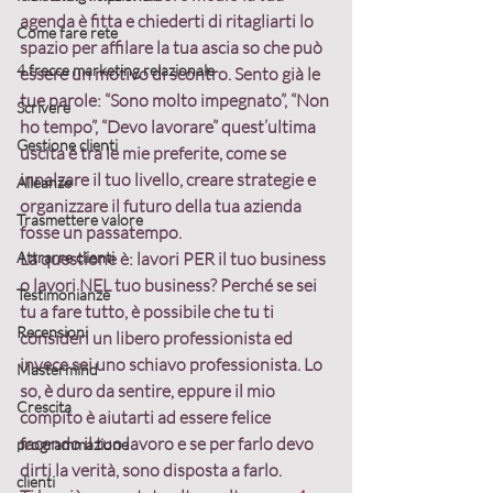
agenda è fitta e chiederti di ritagliarti lo 
Come fare rete
spazio per affilare la tua ascia so che può 
4 frecce marketing relazionale
essere un motivo di scontro. Sento già le 
tue parole: “Sono molto impegnato”, “Non 
Scrivere
ho tempo”, “Devo lavorare” quest’ultima 
Gestione clienti
uscita è tra le mie preferite, come se 
innalzare il tuo livello, creare strategie e 
Alleanze
organizzare il futuro della tua azienda 
Trasmettere valore
fosse un passatempo.
Attrarre clienti
La questione è:
 lavori PER il tuo business 
o lavori NEL tuo business?
 Perché se sei 
Testimonianze
tu a fare tutto, è possibile che tu ti 
Recensioni
consideri un libero professionista ed 
invece sei uno schiavo professionista. Lo 
Mastermind
so, è duro da sentire, eppure il mio 
Crescita
compito è aiutarti ad essere felice 
facendo il tuo lavoro e se per farlo devo 
programmazione
dirti la verità, sono disposta a farlo.
clienti