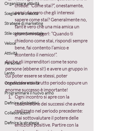
Organizzare attività
chiede: “Come stai?”, onestamente, 
pensi davvero che gli interessi 
Scegliere la crescita
sapere come stai? Generalmente no, 
Strategie di marketing
tant’è vero che una mia amica un 
Stile comportamentale
giorno mi suggerì: “Quando ti 
chiedono come stai, rispondi sempre 
Veloce
bene, fai contento l’amico e 
Attività
scontento il nemico!”. 
Anche gli imprenditori come te sono 
Persone
persone (ebbene sì!) e avere un gruppo in 
Lento
cui poter essere se stessi, poter 
condividere un brutto periodo oppure un 
Organizzare attività
enorme successo è importante!
Programmare il nuovo anno
Ogni incontro si apre con la 
Definire gli obiettivi
condivisione dei successi che avete 
realizzato nel periodo precedente: 
Collaborazioni
mai sottovalutare il potere delle 
Definire la strategia
emozioni positive. Partire con la 