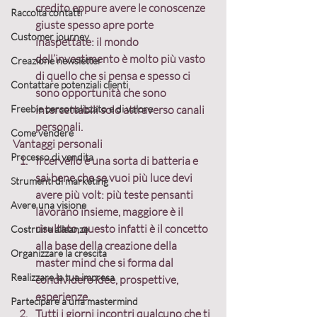
credito eppure avere le conoscenze 
Raccolta contatti
giuste spesso apre porte 
Customer journey
inaspettate: il mondo 
dell’investimento è molto più vasto 
Creazione newsletter
di quello che si pensa e spesso ci 
Contattare potenziali clienti
sono opportunità che sono 
Freebie personalizzato e di valore
intercettabili solo attraverso canali 
personali.
Come vendere
Vantaggi personali
Processo di vendita
Il cervello è una sorta di batteria e 
sai bene che se vuoi più luce devi 
Strumenti di marketing
avere più volt: più teste pensanti 
Avere una visione
lavorano insieme, maggiore è il 
risultato, questo infatti è il concetto 
Costruire alleanze
alla base della creazione della 
Organizzare la crescita
master mind che si forma dal 
Realizzare la tua impresa
condividere idee, prospettive, 
esperienze.
Partecipare a una mastermind
Tutti i giorni incontri qualcuno che ti 