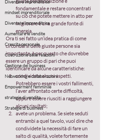
giusta predisposizione è 
Diventare imprenditrice
fondamentale e restare concentrati 
mindset imprenditoriale
su ciò che potete mettere in atto per 
Diventare imprenditrice
migliorare è una grande fonte di 
energia.
Aumentare le vendite
Ora ti sei fatto un’idea pratica di come 
Crescita personale
circondarsi delle giuste persone sia 
importante, è per questo che dovrebbe 
Costruzione delle relazioni
essere un gruppo di pari che puoi 
Gestione del business
identificare da alcune caratteristiche:
condividete alcuni aspetti. 
Networking e collaborazioni
Potrebbero essere i vostri fallimenti, 
Empowerment femminile
l’aver affrontato certe difficoltà, 
strategie di vendita
oppure essere riusciti a raggiungere 
alcuni risultati;
Strategie di business
avete un problema. Se siete seduti 
entrambi a quel tavolo, vuol dire che 
condividete la necessità di fare un 
salto di qualità, volete fortemente 