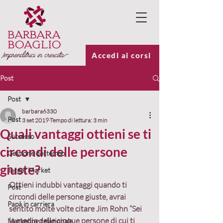
Accedi ai corsi
Post
Post
barbara6330
Post
3 set 2019
Tempo di lettura: 3 min
Quali vantaggi ottieni se ti
Successo
circondi delle persone
Gestione del tempo
giuste?
Target Market
Ottieni indubbi vantaggi quando ti 
Post
circondi delle persone giuste, avrai 
Papà in carriera
sentito molte volte citare Jim Rohn “Sei 
la media delle cinque persone di cui ti 
Marketing relazionale