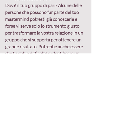
Dov’è il tuo gruppo di pari? Alcune delle 
persone che possono far parte del tuo 
mastermind potresti già conoscerle e 
forse vi serve solo lo strumento giusto 
per trasformare la vostra relazione in un 
gruppo che si supporta per ottenere un 
grande risultato. Potrebbe anche essere 
che tu abbia difficoltà a identificare un 
sufficiente numero di imprenditori con 
cui sfruttare questa possibilità, quindi 
hai necessità di incontrare le persone 
giuste.
Visita la pagina 
eventi 
e partecipa a una 
delle prossime Tavole Rotonde che 
organizziamo e che hanno la finalità di 
farti incontrare il tuo gruppo di pari, ti 
aspettiamo per aiutarti a costruire la tua 
Mastermind Community.