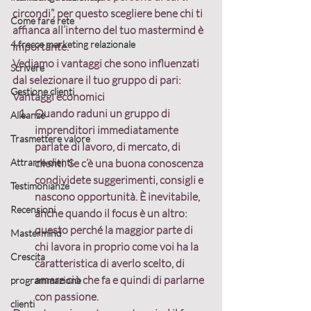
circondi”, per questo scegliere bene chi ti 
Come fare rete
affianca all’interno del tuo mastermind è 
4 frecce marketing relazionale
importante.
Vediamo i vantaggi che sono influenzati 
Scrivere
dal selezionare il tuo gruppo di pari:
Gestione clienti
Vantaggi economici
Quando raduni un gruppo di 
Alleanze
imprenditori immediatamente 
Trasmettere valore
parlate di lavoro, di mercato, di 
Attrarre clienti
clienti. Se c’è una buona conoscenza 
condividete suggerimenti, consigli e 
Testimonianze
nascono opportunità. È inevitabile, 
Recensioni
anche quando il focus è un altro: 
questo perché la maggior parte di 
Mastermind
chi lavora in proprio come voi ha la 
Crescita
caratteristica di averlo scelto, di 
amare ciò che fa e quindi di parlarne 
programmazione
con passione. 
clienti