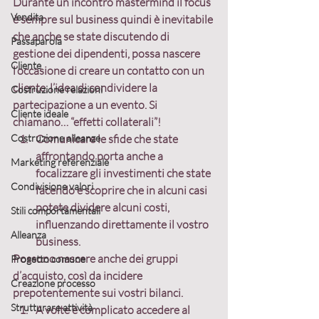
Durante un incontro mastermind il focus 
Vendita
è sempre sul business quindi è inevitabile 
che anche se state discutendo di 
Passaparola
gestione dei dipendenti, possa nascere 
Cliente
l’occasione di creare un contatto con un 
cliente, l’idea di condividere la 
Costruzione relazioni
partecipazione a un evento. Si 
Cliente ideale
chiamano… “effetti collaterali”!
Costruzione alleanze
Comunicare le sfide che state 
affrontando porta anche a 
Marketing referenziale
focalizzare gli investimenti che state 
Condivisione valori
facendo e scoprire che in alcuni casi 
potete dividere alcuni costi, 
Stili comportamentali
influenzando direttamente il vostro 
Alleanza
business.
Possono nascere anche dei gruppi 
Progetto comune
d’acquisto, così da incidere 
Creazione processo
prepotentemente sui vostri bilanci.
Strutturare attività
A volte è complicato accedere al 