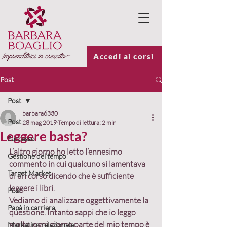
Accedi ai corsi
Post
Post
barbara6330
Post
28 mag 2019
Tempo di lettura: 2 min
Leggere basta?
Successo
L’altro giorno ho letto l’ennesimo 
Gestione del tempo
commento in cui qualcuno si lamentava 
Target Market
di un corso dicendo che è sufficiente 
leggere i libri. 
Post
Vediamo di analizzare oggettivamente la 
Papà in carriera
questione. Intanto sappi che io leggo 
molto, ogni giorno parte del mio tempo è 
Marketing relazionale