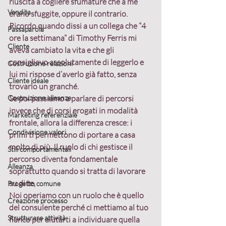
riuscita a cogliere sfumature che a me 
Vendita
erano sfuggite, oppure il contrario. 
Ricordo quando dissi a un collega che “4 
Passaparola
ore la settimana” di Timothy Ferris mi 
Cliente
aveva cambiato la vita e che gli 
consigliavo assolutamente di leggerlo e 
Costruzione relazioni
lui mi rispose d’averlo già fatto, senza 
Cliente ideale
trovarlo un granché.
Costruzione alleanze
Se poi passiamo a parlare di percorsi 
invece che di corsi erogati in modalità 
Marketing referenziale
frontale, allora la differenza cresce: i 
Condivisione valori
primi ti permettono di portare a casa 
molto di più. Il ruolo di chi gestisce il 
Stili comportamentali
percorso diventa fondamentale 
Alleanza
soprattutto quando si tratta di lavorare 
su di te, 
Progetto comune
Noi operiamo con un ruolo che è quello 
Creazione processo
del consulente perché ci mettiamo al tuo 
Strutturare attività
fianco per aiutarti a individuare quella 