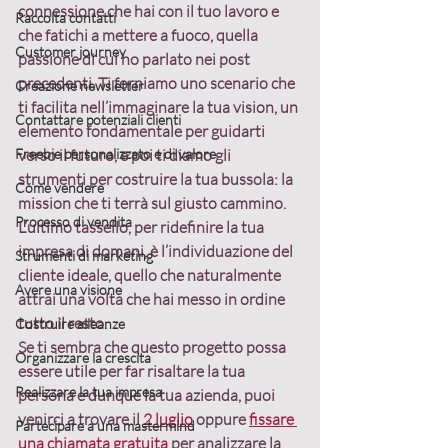
connessione che hai con il tuo lavoro e 
Raccolta contatti
che fatichi a mettere a fuoco, quella 
Customer journey
passione di cui ho parlato nei post 
precedenti. Ti forniamo uno scenario che 
Creazione newsletter
ti facilita nell’immaginare la tua vision, un 
Contattare potenziali clienti
elemento fondamentale per guidarti 
Freebie personalizzato e di valore
verso il futuro, e poi ti diamo gli 
strumenti per costruire la tua bussola: la 
Come vendere
mission che ti terrà sul giusto cammino. 
Processo di vendita
L’ultimo tassello, per ridefinire la tua 
impresa di domani, è l’individuazione del 
Strumenti di marketing
cliente ideale, quello che naturalmente 
Avere una visione
attrai una volta che hai messo in ordine 
tutto il resto.
Costruire alleanze
Se ti sembra che questo progetto possa 
Organizzare la crescita
essere utile per far risaltare la tua 
Realizzare la tua impresa
persona e dunque la tua azienda, puoi 
venirci a trovare il 
2 luglio
 oppure 
fissare 
Partecipare a una mastermind
una chiamata gratuita
 per analizzare la 