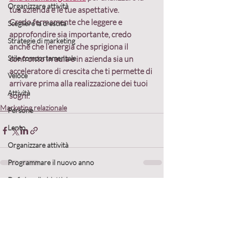
Organizzare attività
tua azienda e le tue aspettative. 
Credo fermamente che leggere e 
Scegliere la crescita
approfondire sia importante, credo 
Strategie di marketing
anche che l’energia che sprigiona il 
Stile comportamentale
confronto in aula e in azienda sia un 
acceleratore di crescita che ti permette di 
Veloce
arrivare prima alla realizzazione dei tuoi 
Attività
sogni.
Marketing relazionale
Persone
Lento
Organizzare attività
Programmare il nuovo anno
Definire gli obiettivi
Post recenti
Mostra tutti
Collaborazioni
Definire la strategia