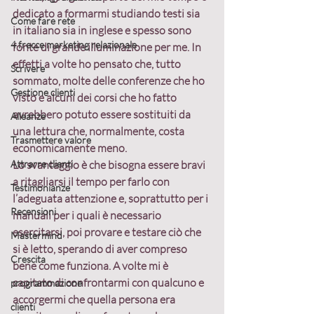
dedicato a formarmi studiando testi sia 
Come fare rete
in italiano sia in inglese e spesso sono 
4 frecce marketing relazionale
fonte di grande illuminazione per me. In 
effetti a volte ho pensato che, tutto 
Scrivere
sommato, molte delle conferenze che ho 
Gestione clienti
visto e alcuni dei corsi che ho fatto 
avrebbero potuto essere sostituiti da 
Alleanze
una lettura che, normalmente, costa 
Trasmettere valore
economicamente meno.
Attrarre clienti
Lo svantaggio è che bisogna essere bravi 
a ritagliarsi il tempo per farlo con 
Testimonianze
l’adeguata attenzione e, soprattutto per i 
Recensioni
manuali per i quali è necessario 
esercitarsi, poi provare e testare ciò che 
Mastermind
si è letto, sperando di aver compreso 
Crescita
bene come funziona. A volte mi è 
capitato di confrontarmi con qualcuno e 
programmazione
accorgermi che quella persona era 
clienti