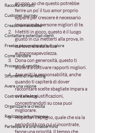
gruppo, so che questo potrebbe 
Raccolta contatti
ferire un po’ il tuo amor proprio 
Customer journey
eppure per crescere è necessario 
imparare da persone migliori di te.
Creazione newsletter
Mettiti in gioco, questo è il luogo 
Contattare potenziali clienti
giusto in cui metterti alla prova, in 
Freebie personalizzato e di valore
cui lavorare sulla tua 
autoconsapevolezza.
Come vendere
Dona con generosità, questo ti 
Processo di vendita
aiuterà a coltivare rapporti migliori.
Assumiti la responsabilità, anche 
Strumenti di marketing
quando ti capiterà di dover 
Avere una visione
raccontare scelte sbagliate impara a 
evitare le giustificazioni, 
Costruire alleanze
concentrandoti su cosa puoi 
Organizzare la crescita
migliorare.
Realizzare la tua impresa
Rispetta l’impegno, quale che sia la 
periodicità con cui vi incontrate, 
Partecipare a una mastermind
fanne una priorità. Il tempo che 