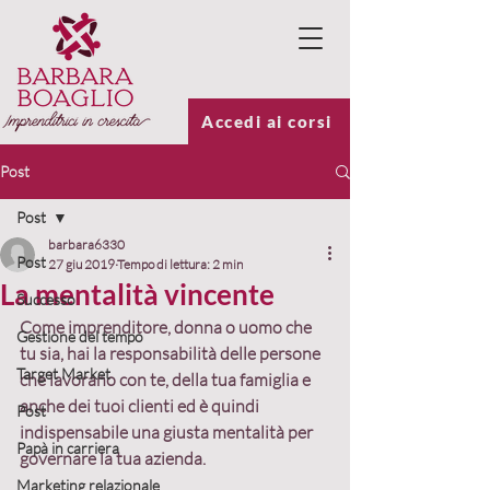
Accedi ai corsi
Post
Post
barbara6330
Post
27 giu 2019
Tempo di lettura: 2 min
La mentalità vincente
Successo
Come imprenditore, donna o uomo che 
Gestione del tempo
tu sia, hai la responsabilità delle persone 
Target Market
che lavorano con te, della tua famiglia e 
anche dei tuoi clienti ed è quindi 
Post
indispensabile una giusta mentalità per 
Papà in carriera
governare la tua azienda.
Marketing relazionale