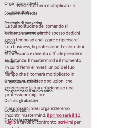
Organizzare attività
investi ritornerà moltiplicato in 
risultati.
Scegliere la crescita
Strategie di marketing
La tua solitudine del comando si 
Stile comportamentale
evidenzia anche perché spesso dedichi 
poco tempo ad analizzare e ripensare il 
Veloce
tuo business, la professione. Le abitudini 
Attività
si innescano e diventa difficile prendere 
le distanze. Il mastermind è il momento 
Persone
in cui ti fermi e investi un po’ del tuo 
Lento
tempo che ti tornerà moltiplicato in 
energia, nuove idee e soluzioni che 
Organizzare attività
renderanno la tua un’azienda o una 
Programmare il nuovo anno
professione migliore.
Definire gli obiettivi
Nei prossimi mesi organizzeremo 
Collaborazioni
incontri mastermind, 
il primo sarà il 12 
Definire la strategia
luglio
 e tavoli di confronto, 
scrivimi
 per 