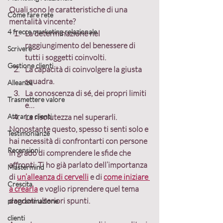
Quali sono le caratteristiche di una 
Come fare rete
mentalità vincente? 
4 frecce marketing relazionale
La determinazione nel 
raggiungimento del benessere di 
Scrivere
tutti i soggetti coinvolti.
Gestione clienti
La capacità di coinvolgere la giusta 
squadra.
Alleanze
La conoscenza di sé, dei propri limiti 
Trasmettere valore
e…
Attrarre clienti
La risolutezza nel superarli.
Nonostante questo, spesso ti senti solo e 
Testimonianze
hai necessità di confrontarti con persone 
Recensioni
in grado di comprendere le sfide che 
affronti. Ti ho già parlato dell’importanza 
Mastermind
di 
un’alleanza di cervelli
 e di 
come iniziare 
Crescita
a crearla
 e voglio riprendere quel tema 
dandoti ulteriori spunti.
programmazione
clienti