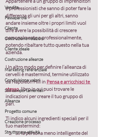
Appartenere a un gruppo di imprenditori 
Vendita
e professionisti che sanno di poter fare la 
differenza gli uni per gli altri, sanno 
Passaparola
andare insieme oltre i propri limiti vuol 
Cliente
dire avere la possibilità di crescere 
personalmente e professionalmente, 
Costruzione relazioni
potendo ribaltare tutto questo nella tua 
Cliente ideale
azienda.
Costruzione alleanze
Un altro modo per definire l’alleanza di 
Marketing referenziale
cervelli è mastermind, termine utilizzato 
Condivisione valori
da Napoleon Hill in 
Pensa e arricchisci te 
stesso
, libro in cui puoi trovare le 
Stili comportamentali
indicazioni per creare il tuo gruppo di 
Alleanza
pari.
Progetto comune
Ti indico alcuni ingredienti speciali per il 
Creazione processo
tuo mastermind: 
Strutturare attività
Sii la persona meno intelligente del 