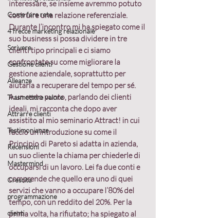
interessare, se insieme avremmo potuto 
Come fare rete
costruire una relazione referenziale.
Durante l’incontro mi ha spiegato come il 
4 frecce marketing relazionale
suo business si possa dividere in tre 
Scrivere
clienti tipo principali e ci siamo 
confrontate su come migliorare la 
Gestione clienti
gestione aziendale, soprattutto per 
Alleanze
aiutarla a recuperare del tempo per sé.
A un certo punto, parlando dei clienti 
Trasmettere valore
ideali, mi racconta che dopo aver 
Attrarre clienti
assistito al mio seminario Attract! in cui 
Testimonianze
faccio un’introduzione su come il 
Principio di Pareto si adatta in azienda, 
Recensioni
un suo cliente la chiama per chiederle di 
Mastermind
occuparsi di un lavoro. Lei fa due conti e 
comprende che quello era uno di quei 
Crescita
servizi che vanno a occupare l’80% del 
programmazione
tempo, con un reddito del 20%. Per la 
clienti
prima volta, ha rifiutato; ha spiegato al 