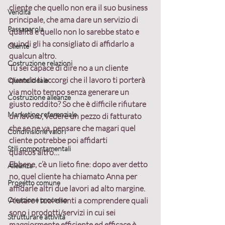
cliente che quello non era il suo business 
Vendita
principale, che ama dare un servizio di 
Passaparola
qualità e quello non lo sarebbe stato e 
quindi gli ha consigliato di affidarlo a 
Cliente
qualcun altro.
Costruzione relazioni
Tu sei capace di dire no a un cliente 
quando ti accorgi che il lavoro ti porterà 
Cliente ideale
via molto tempo senza generare un 
Costruzione alleanze
giusto reddito?
 So che è difficile rifiutare 
Marketing referenziale
un lavoro, vedere un pezzo di fatturato 
che se ne va, pensare che magari quel 
Condivisione valori
cliente potrebbe poi affidarti 
Stili comportamentali
qualcos’altro…
Ebbene, c’è un lieto fine: dopo aver detto 
Alleanza
no, quel cliente ha chiamato Anna per 
Progetto comune
affidarle altri due lavori ad alto margine.
Creazione processo
Aiutare i tuoi clienti a comprendere quali 
sono i prodotti/servizi in cui sei 
Strutturare attività
maggiormente efficiente ed efficace è 