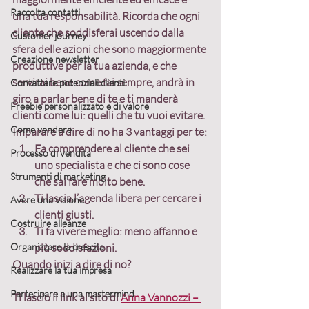
Raccolta contatti
una tua responsabilità.
 Ricorda che ogni 
cliente che soddisferai uscendo dalla 
Customer journey
sfera delle azioni che sono maggiormente 
Creazione newsletter
produttive per la tua azienda, e che 
servirai bene come fai sempre, andrà in 
Contattare potenziali clienti
giro a parlar bene di te e ti manderà 
Freebie personalizzato e di valore
clienti come lui: quelli che tu vuoi evitare.
Come vendere
Imparare a dire di no ha 3 vantaggi per te:
Fa comprendere al cliente che 
sei 
Processo di vendita
uno specialista
 e che ci sono cose 
Strumenti di marketing
che sai fare molto bene.
Ti lascia l’
agenda libera
 per cercare i 
Avere una visione
clienti giusti.
Costruire alleanze
Ti fa 
vivere meglio
: meno affanno e 
Organizzare la crescita
più soddisfazioni.
Quando inizi a dire di no?
Realizzare la tua impresa
Partecipare a una mastermind
Ti lascio il link al sito di 
Anna Vannozzi – 