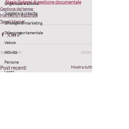
Stasis Sistemi di gestione documentale
Organizzare attività
Gestione del tempo
Scegliere la crescita
Marketing relazionale
Target Market
Strategie di marketing
Stile comportamentale
Veloce
Attività
Persone
Post recenti
Mostra tutti
Lento
Organizzare attività
Programmare il nuovo anno
Definire gli obiettivi
Collaborazioni
Definire la strategia