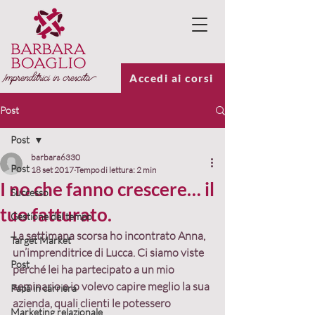
Accedi ai corsi
Post
Post
barbara6330
Post
18 set 2017
Tempo di lettura: 2 min
I no che fanno crescere… il
Successo
tuo fatturato.
Gestione del tempo
La settimana scorsa ho incontrato
 Anna, 
Target Market
un’imprenditrice di Lucca
. Ci siamo viste 
Post
perché lei ha partecipato a un mio 
seminario e io volevo capire meglio la sua 
Papà in carriera
azienda, quali clienti le potessero 
Marketing relazionale