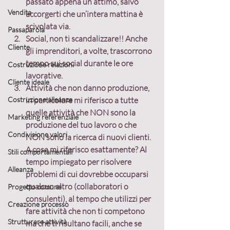
passato appena un attimo, salvo 
Vendita
accorgerti che un’intera mattina è 
scivolata via.
Passaparola
Social
, non ti scandalizzare!! Anche 
Cliente
gli imprenditori, a volte, trascorrono 
tempo sui social durante le ore 
Costruzione relazioni
lavorative.
Cliente ideale
Attività che non danno produzione
, 
Costruzione alleanze
in particolare mi riferisco a tutte 
quelle attività che NON sono la 
Marketing referenziale
produzione del tuo lavoro o che 
Condivisione valori
NON sono la ricerca di nuovi clienti. 
A cosa mi riferisco esattamente? Al 
Stili comportamentali
tempo impiegato per risolvere 
Alleanza
problemi
 di cui dovrebbe occuparsi 
qualcun altro (collaboratori o 
Progetto comune
consulenti), al tempo che utilizzi per 
Creazione processo
fare attività che non ti competono 
Strutturare attività
ma che ti risultano facili, anche se 