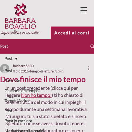
Accedi ai corsi
Post
Post
barbara6330
Post
3 dic 2016
Tempo di lettura: 3 min
Dove finisce il mio tempo
Successo
In un post precedente (clicca qui per 
Gestione del tempo
leggere 
Non ho tempo!
) ti ho chiesto di 
Target Market
tenere traccia del modo in cui impieghi il 
tempo durante una settimana lavorativa.
Post
Mi auguro tu sia stato spietato e sincero. 
Papà in carriera
Spietato, come se avessi dovuto tenere i 
tempi di un tuo collaboratore e sincero, 
Marketing relazionale