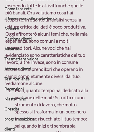
inserendo tutte le attività anche quelle 
Come fare rete
più banali. Ora valutiamo cosa hai 
4 frecce marketing relazionale
scoperto, in quanto un’analisi senza la 
lettura critica dei dati è poco produttiva.
Scrivere
Oggi affronterò alcuni temi che, nella mia 
Gestione clienti
esperienza, sono comuni a molti 
imprenditori. Alcune voci che hai 
Alleanze
evidenziato sono caratteristiche del tuo 
Trasmettere valore
lavoro, altre, invece, sono in comune 
Attrarre clienti
anche con imprenditori che operano in 
campi completamente diversi dal tuo. 
Testimonianze
Vediamone alcune:
Recensioni
Mail
, quanto tempo hai dedicato alla 
gestione delle mail? Si tratta di uno 
Mastermind
strumento di lavoro, che molto 
Crescita
spesso si trasforma in un buco nero 
in cui viene risucchiato il tuo tempo: 
programmazione
sai quando inizi e ti sembra sia 
clienti