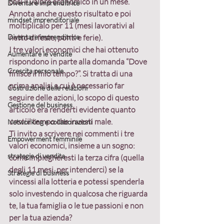
così il valore economico in un mese. 
Diventare imprenditrice
Annota anche questo risultato e poi 
mindset imprenditoriale
moltiplicalo per 11 (mesi lavorativi al 
Diventare imprenditrice
netto di feste, ponti e ferie).
I tre valori economici che hai ottenuto 
Aumentare le vendite
rispondono in parte alla domanda 
“Dove 
Crescita personale
finisce il mio tempo?”
. Si tratta di una 
prima analisi a cui è necessario far 
Costruzione delle relazioni
seguire delle azioni, lo scopo di questo 
Gestione del business
articolo era renderti evidente quanto 
costi
 il tempo che investi male.
Networking e collaborazioni
Ti invito a scrivere nei commenti i 
tre 
Empowerment femminile
valori economici
, insieme a un 
sogno
: 
strategie di vendita
come impiegheresti la terza cifra (quella 
degli 11 mesi, per intenderci) se la 
Strategie di business
vincessi alla lotteria e potessi spenderla 
solo investendo in qualcosa che riguarda 
te, la tua famiglia o le tue passioni e non 
per la tua azienda?