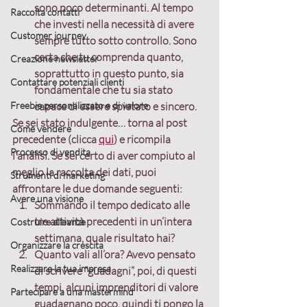
sono poco determinanti. Al tempo 
Raccolta contatti
che investi nella necessità di avere 
Customer journey
sempre tutto sotto controllo. Sono 
certa che tu comprenda quanto, 
Creazione newsletter
soprattutto in questo punto, sia 
Contattare potenziali clienti
fondamentale che tu sia stato 
Freebie personalizzato e di valore
capace di essere spietato e sincero.
Se sei stato indulgente… torna al post 
Come vendere
precedente (clicca 
qui
) e ricompila 
Processo di vendita
l’analisi. Se sei certo di aver compiuto al 
meglio la raccolta dei dati, puoi 
Strumenti di marketing
affrontare le due domande seguenti:
Avere una visione
Sommando il tempo
 dedicato alle 
tre attività precedenti in un’intera 
Costruire alleanze
settimana, quale risultato hai?
Organizzare la crescita
Quanto vali all’ora?
 Avevo pensato 
Realizzare la tua impresa
di scrivere “guadagni”, poi, di questi 
tempi, alcuni imprenditori di valore 
Partecipare a una mastermind
guadagnano poco, quindi ti pongo la 