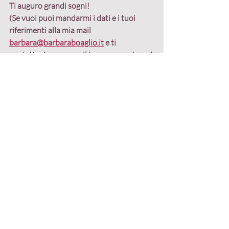
Ti auguro grandi sogni!
(Se vuoi puoi mandarmi i dati e i tuoi 
riferimenti alla mia mail 
barbara@barbaraboaglio.it
 e ti 
contatterò per usare il tuo commento nel 
libro che sto scrivendo sul valore del 
tempo).
Photo credits: 
Vincenzo Art Maiorano
#cambiamento
#strategia
#tempo
Post
Post recenti
Mostra tutti