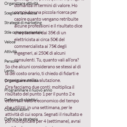
Organizzare attività
domanda in termini di valore. Ho 
compiuto una piccola ricerca per 
Scegliere la crescita
capire quanto vengano retribuite 
Strategie di marketing
alcune professioni e il risultato dice 
Stile comportamentale
che passiamo dai 35€ di un 
elettricista ai circa 50€ del 
Veloce
commercialista ai 75€ degli 
Attività
ingegneri, ai 250€ di alcuni 
consulenti. 
Tu, quanto vali all’ora?
Persone
So che alcuni considerano se stessi al di 
Lento
là del costo orario, ti chiedo di fidarti e 
proseguire nella valutazione.
Organizzare attività
Ora facciamo due conti:
 moltiplica il 
Programmare il nuovo anno
risultato del punto 1 per il punto 2 e 
Definire gli obiettivi
otterrai il valore economico del tempo 
che utilizzi, in una settimana, per le 
Collaborazioni
attività di cui sopra. Segnati il risultato e 
Definire la strategia
poi moltiplicalo per 4 (settimane), avrai 