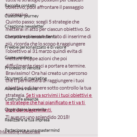
Raccolta contatti
obiettivo, puoi affrontare il passaggio 
successivo.
Customer journey
Quinto passo:
 scegli 5 strategie che 
Creazione newsletter
metterai in atto per ciascun obiettivo. So 
che potresti essere tentato di inserirne di 
Contattare potenziali clienti
più, ricorda che lo scopo è raggiungere 
Freebie personalizzato e di valore
l’obiettivo al 31 marzo quindi evita di 
Come vendere
mettere troppe azioni che poi 
difficilmente riesci a portare a termine.
Processo di vendita
Bravissimo! Ora hai creato un percorso 
Strumenti di marketing
che ti permetterà di raggiungere i tuoi 
obiettivi e di tenere sotto controllo la tua 
Avere una visione
strategia. 
Se ti va scrivimi i tuoi obiettivi e 
Costruire alleanze
le strategie che hai pianificato e ti va ti 
Organizzare la crescita
darò dei suggerimenti.
Ti auguro uno splendido 2018!
Realizzare la tua impresa
Partecipare a una mastermind
Marketing relazionale