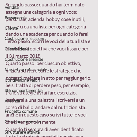
Secondo passo:
 quando hai terminato, 
Vendita
assegna una categoria a ogni voce: 
Passaparola
personale, azienda, hobby, cose inutili, 
ecc… e crea una lista per ogni categoria 
Cliente
dando una scadenza per quando lo farai.
Costruzione relazioni
Terzo passo:
 scorri le voci della tua lista e 
identifica 3 obiettivi che vuoi fissare per 
Cliente ideale
il 31 marzo 2018.
Costruzione alleanze
Quarto passo:
 per ciascun obiettivo, 
Marketing referenziale
inizia a scrivere tutte le strategie che 
potresti mettere in atto per raggiungerlo. 
Condivisione valori
Se si tratta di perdere peso, per esempio, 
Stili comportamentali
tra le strategie avrai fare esercizio, 
iscriversi a una palestra, iscriversi a un 
Alleanza
corso di ballo, andare dal nutrizionista… 
Progetto comune
anche in questo caso scrivi tutte le voci 
Creazione processo
che ti vengono in mente.
Quando ti sembra di aver identificato 
Strutturare attività
tutte le strategie possibili per ciascun 