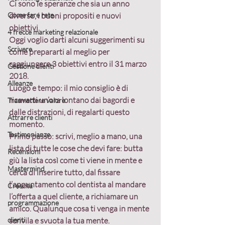
Ci sono le speranze che sia un anno 
Come fare rete
diverso, i buoni propositi e nuovi 
obiettivi.
4 frecce marketing relazionale
Oggi voglio darti alcuni suggerimenti su 
Scrivere
come prepararti al meglio per 
raggiungere 3 obiettivi entro il 31 marzo 
Gestione clienti
2018.
Alleanze
Luogo e tempo:
 il mio consiglio è di 
ricavarti un’ora lontano dai bagordi e 
Trasmettere valore
dalle distrazioni, di regalarti questo 
Attrarre clienti
momento.
Testimonianze
Primo passo: 
scrivi, meglio a mano, una 
lista di tutte le cose che devi fare: butta 
Recensioni
giù la lista così come ti viene in mente e 
Mastermind
cerca di inserire tutto, dal fissare 
l’appuntamento col dentista al mandare 
Crescita
l’offerta a quel cliente, a richiamare un 
programmazione
amico. Qualunque cosa ti venga in mente 
clienti
scrivila e svuota la tua mente.