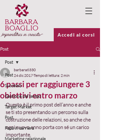
Accedi ai corsi
Post
Post
barbara6330
Post
24 dic 2017
Tempo di lettura: 2 min
6 passi per raggiungere 3
Successo
obiettivi entro marzo
Gestione del tempo
Questo è il primo post dell’anno e anche 
Target Market
se ti sto presentando un percorso sulla 
Post
costruzione delle relazioni, so anche che 
ogni nuovo anno porta con sé un carico 
Papà in carriera
importante.
Marketing relazionale