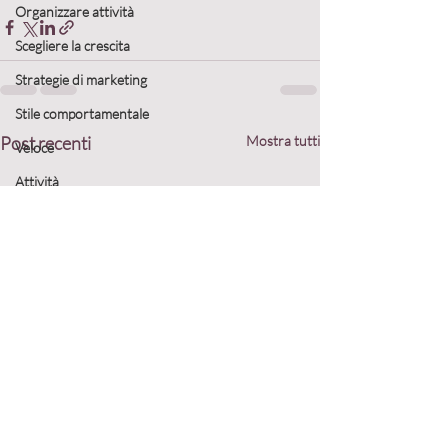
Organizzare attività
Scegliere la crescita
Strategie di marketing
Stile comportamentale
Post recenti
Mostra tutti
Veloce
Attività
Persone
Lento
Organizzare attività
Programmare il nuovo anno
Definire gli obiettivi
Collaborazioni
Definire la strategia