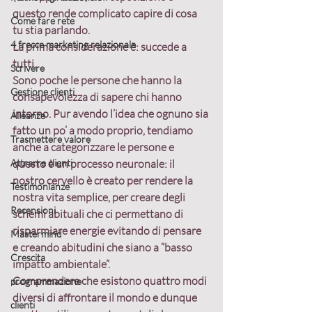
questo rende complicato capire di cosa 
Come fare rete
tu stia parlando.
4 frecce marketing relazionale
La prima considerazione è: succede a 
tutti. 
Scrivere
Sono poche le persone che hanno la 
Gestione clienti
consapevolezza di sapere chi hanno 
intorno. Pur avendo l’idea che ognuno sia 
Alleanze
fatto un po’ a modo proprio, tendiamo 
Trasmettere valore
anche a categorizzare le persone e 
Attrarre clienti
questo è un processo neuronale: il 
nostro cervello è creato per rendere la 
Testimonianze
nostra vita semplice, per creare degli 
Recensioni
schemi abituali che ci permettano di 
risparmiare energie evitando di pensare 
Mastermind
e creando abitudini che siano a “basso 
Crescita
impatto ambientale”.
Comprendere che esistono quattro modi 
programmazione
diversi di affrontare il mondo e dunque 
clienti