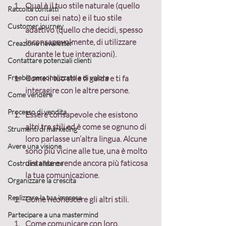
Qual è il tuo stile naturale (quello 
Raccolta contatti
con cui sei nato) e il tuo stile 
Customer journey
adattivo (quello che decidi, spesso 
inconsapevolmente, di utilizzare 
Creazione newsletter
durante le tue interazioni).
Contattare potenziali clienti
Freebie personalizzato e di valore
Come il tuo stile ti guida e ti fa 
interagire con le altre persone.
Come vendere
Processo di vendita
Essere consapevole che esistono 
altri tre stili ed è come se ognuno di 
Strumenti di marketing
loro parlasse un’altra lingua. Alcune 
Avere una visione
sono più vicine alle tue, una è molto 
distante e rende ancora più faticosa 
Costruire alleanze
la tua comunicazione.
Organizzare la crescita
Realizzare la tua impresa
Come riconoscere gli altri stili.
Partecipare a una mastermind
Come comunicare con loro.