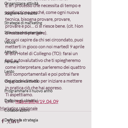
Organizzare attività
È un processo che necessita di tempo e 
applicazione perché, come ogni nuova 
Scegliere la crescita
tecnica, bisogna provare, provare, 
Strategie di marketing
provare e poi… ci si riesce bene. (cit. Non 
Stile comportamentale
ci resta che piangere).
Se vuoi capire da chi sei circondato, puoi 
Veloce
metterti in gioco con noi martedì 9 aprile 
Attività
al Blu Hotel di Collegno (TO): farai un 
test autovalutativo che ti spiegheremo 
Persone
come interpretare, parleremo dei quattro 
Lento
stili comportamentali e poi potrai fare 
dei giochi di ruolo per iniziare a mettere 
Organizzare attività
in pratica ciò che hai appreso.
Programmare il nuovo anno
Ti aspettiamo.
Definire gli obiettivi
Link: 
http://bit.ly/19_04_09
Marketing relazionale
Collaborazioni
Definire la strategia