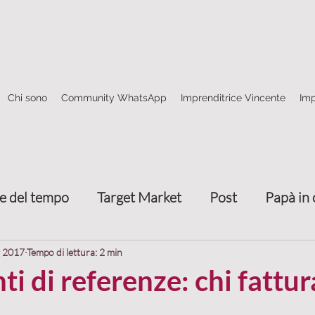
Chi sono
Community WhatsApp
Imprenditrice Vincente
Imp
e del tempo
Target Market
Post
Papà in 
Come fare rete
4 frecce marketing relazionale
g 2017
Tempo di lettura: 2 min
ti di referenze: chi fattur
nze
Trasmettere valore
Attrarre clienti
T