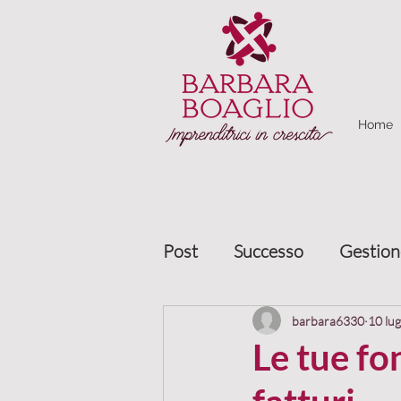
Home
Post
Successo
Gestion
Marketing relazionale
barbara6330
10 lu
Le tue fon
Gestione clienti
Allea