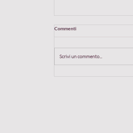
Commenti
Scrivi un commento...
L’arco e il tuo cliente ideale
Contatti