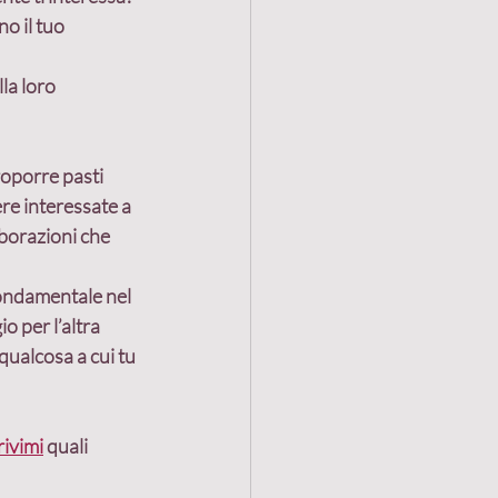
o il tuo 
la loro 
roporre pasti 
re interessate a 
borazioni che 
fondamentale nel 
o per l’altra 
qualcosa a cui tu 
rivimi
 quali 