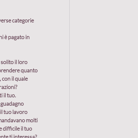
diverse categorie 
Vendita
i è pagato in 
uzione alleanze
lito il loro 
mprendere quanto 
lleanza
con il quale 
razioni?
 il tuo.
r guadagno 
l tuo lavoro 
i mandavano molti 
fficile il tuo 
nte ti interessa? 