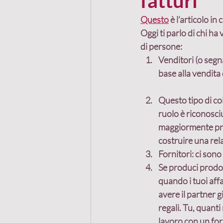
fatturi
Questo
 è l’articolo in
Oggi ti parlo di 
chi ha 
Recensioni
Mastermi
di persone:
Venditori (o segna
base alla vendita 
Passaparola
Cliente
Questo tipo di col
ruolo è riconosci
Marketing referenziale
maggiormente profi
costruire una rel
Fornitori: ci sono
Progetto comune
Se produci prodot
quando i tuoi aff
avere il partner 
regali. Tu, quanti
lavoro con un forn