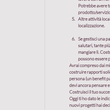
Potrebbe avere tra
prodotto/servizio
Altre attività local
localizzazione.
Se gestisci una pa
salutari, tante p
mangiare lì. Cost
possono essere pro
Avrai compreso dai mie
costruire rapporti solid
persona (un benefit pa
devi ancora pensare e 
Costruisci il tuo succe
Oggi ti ho dato le indi
nuovi progetti hai deci