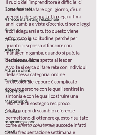
Il ruolo dell’imprenditore è difficile
: ci 
Come fare rete
sono scelte da fare ogni giorno, c’è un 
mercato che, soprattutto negli ultimi 
4 frecce marketing relazionale
anni, cambia a vista d’occhio, ci sono leggi 
Scrivere
a cui adeguarsi e tutto questo viene 
affrontato in solitudine, perché per 
Gestione clienti
quanto ci si possa affiancare con 
Alleanze
manager in gamba, quando si può, la 
decisione ultima spetta al leader.
Trasmettere valore
A volte si cerca di fare rete con individui 
Attrarre clienti
della stessa categoria, ordine 
Testimonianze
professionale, eppure 
è complicato 
trovare persone con le quali sentirsi in 
Recensioni
sintonia e con le quali costruire una 
Mastermind
relazione di sostegno reciproco.
Molti gruppi di scambio referenze 
Crescita
permettono di ottenere questo risultato 
programmazione
come 
effetto collaterale
, succede infatti 
clienti
che la frequentazione settimanale 