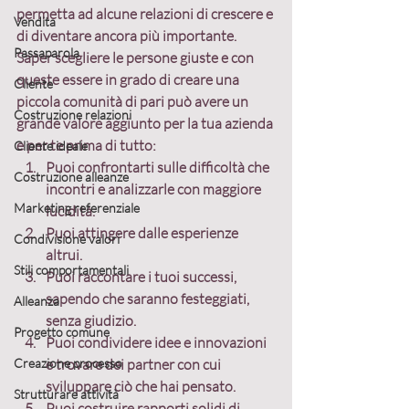
permetta ad alcune relazioni di crescere e 
Vendita
di diventare ancora più importante.
Passaparola
Saper scegliere le persone giuste
 e con 
queste essere in grado di creare una 
Cliente
piccola comunità di pari 
può avere un 
Costruzione relazioni
grande valore aggiunto per la tua azienda 
e per te prima di tutto:
Cliente ideale
Puoi 
confrontarti
 sulle difficoltà che 
Costruzione alleanze
incontri e analizzarle con maggiore 
Marketing referenziale
lucidità.
Puoi
 attingere
 dalle esperienze 
Condivisione valori
altrui.
Stili comportamentali
Puoi 
raccontare
 i tuoi successi, 
sapendo che saranno festeggiati, 
Alleanza
senza giudizio.
Progetto comune
Puoi 
condividere
 idee e innovazioni 
Creazione processo
e trovare dei partner con cui 
sviluppare ciò che hai pensato.
Strutturare attività
Puoi 
costruire
 rapporti solidi di 