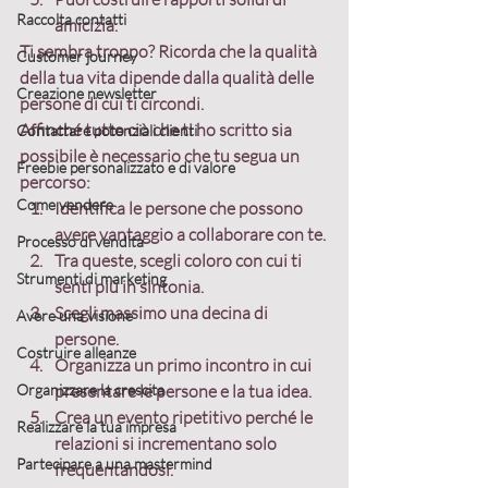
Raccolta contatti
amicizia.
Ti sembra troppo? Ricorda che
 la qualità 
Customer journey
della tua vita dipende dalla qualità delle 
Creazione newsletter
persone di cui ti circondi.
Affinché tutto ciò che ti ho scritto sia 
Contattare potenziali clienti
possibile è necessario che tu segua un 
Freebie personalizzato e di valore
percorso:
Come vendere
Identifica
 le persone che possono 
avere vantaggio a collaborare con te.
Processo di vendita
Tra queste, 
scegli
 coloro con cui ti 
Strumenti di marketing
senti più in sintonia.
Scegli
 massimo una decina di 
Avere una visione
persone.
Costruire alleanze
Organizza
 un primo incontro in cui 
Organizzare la crescita
presentare le persone e la tua idea.
Crea
 un evento ripetitivo perché le 
Realizzare la tua impresa
relazioni si incrementano solo 
Partecipare a una mastermind
frequentandosi.