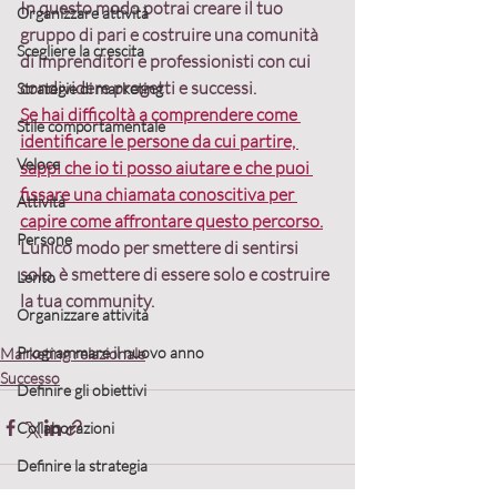
In questo modo 
potrai creare il tuo 
Organizzare attività
gruppo di pari e costruire una comunità 
Scegliere la crescita
di imprenditori e professionisti
 con cui 
condividere progetti e successi.
Strategie di marketing
Se hai difficoltà a comprendere come 
Stile comportamentale
identificare le persone da cui partire, 
Veloce
sappi che io ti posso aiutare e che puoi 
fissare una chiamata conoscitiva per 
Attività
capire come affrontare questo percorso.
Persone
L’unico modo per smettere di sentirsi 
solo, è smettere di essere solo e costruire 
Lento
la tua community.
Organizzare attività
Programmare il nuovo anno
Marketing relazionale
Successo
Definire gli obiettivi
Collaborazioni
Definire la strategia