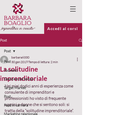
Accedi ai corsi
Post
Post
barbara6330
Post
30 gen 2019
Tempo di lettura: 2 min
La solitudine
Successo
imprenditoriale
Gestione del tempo
Nei miei dodici anni di esperienza come 
Target Market
consulente di imprenditori e 
Post
professionisti ho visto di frequente 
uomini e donne che si sentono soli: si 
Papà in carriera
tratta della “
solitudine imprenditoriale
”.
Marketing relazionale