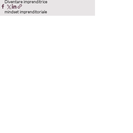
Diventare imprenditrice
mindset imprenditoriale
Diventare imprenditrice
Aumentare le vendite
Post recenti
Mostra tutti
Crescita personale
Costruzione delle relazioni
Gestione del business
Networking e collaborazioni
Empowerment femminile
strategie di vendita
Strategie di business