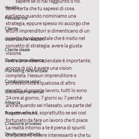
sapere se lo hai raggiunto o no.
Vendita
Sono certa che tu sapessi di cosa 
parliamo quando nominiamo una 
Passaparola
strategia, eppure spesso mi accorgo che 
Cliente
alcuni imprenditori si dimenticano di un 
aspetto fondamentale che è insito nel 
Costruzione relazioni
concetto di strategia: avere la giusta 
Cliente ideale
visione.
Costruzione alleanze
Avere una vision aziendale è importante, 
ancora di più è avere una vision 
Marketing referenziale
completa
. 
Nessun imprenditore o 
Condivisione valori
professionista è qualcosa di altro 
rispetto al proprio lavoro, tutti lo sono 
Stili comportamentali
24 ore al giorno, 7 giorni su 7 perché 
Alleanza
anche quando sei rilassato, una parte del 
tuo cervello è lì
, soprattutto se sei così 
Progetto comune
fortunato da fare un lavoro che ti piace. 
Creazione processo
La realtà intorno a te è piena di spunti 
Strutturare attività
che possono essere interessanti e che tu 