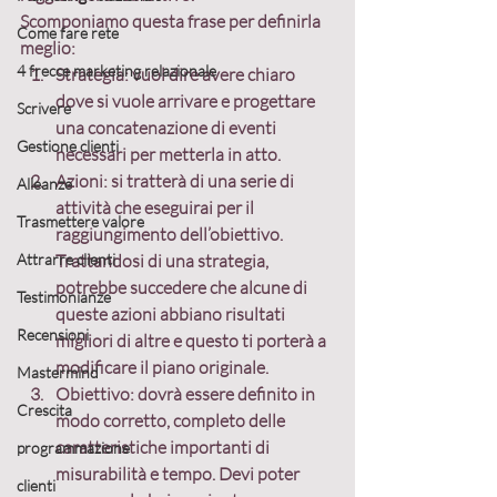
Scomponiamo questa frase per definirla 
Come fare rete
meglio:
4 frecce marketing relazionale
Strategia:
 vuol dire avere chiaro 
dove si vuole arrivare e progettare 
Scrivere
una concatenazione di eventi 
Gestione clienti
necessari per metterla in atto.
Azioni:
 si tratterà di una serie di 
Alleanze
attività che eseguirai per il 
Trasmettere valore
raggiungimento dell’obiettivo. 
Attrarre clienti
Trattandosi di una strategia, 
potrebbe succedere che alcune di 
Testimonianze
queste azioni abbiano risultati 
Recensioni
migliori di altre e questo ti porterà a 
modificare il piano originale.
Mastermind
Obiettivo:
 dovrà essere definito in 
Crescita
modo corretto, completo delle 
caratteristiche importanti di 
programmazione
misurabilità e tempo. Devi poter 
clienti