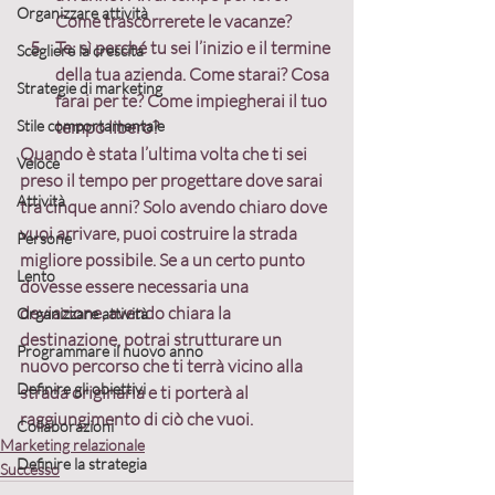
Organizzare attività
Come trascorrerete le vacanze?
Te:
 sì perché tu sei l’inizio e il termine 
Scegliere la crescita
della tua azienda. Come starai? Cosa 
Strategie di marketing
farai per te? Come impiegherai il tuo 
Stile comportamentale
tempo libero?
Quando è stata l’ultima volta che ti sei 
Veloce
preso il tempo per progettare dove sarai 
Attività
tra cinque anni? Solo avendo chiaro dove 
vuoi arrivare, puoi costruire la strada 
Persone
migliore possibile
. Se a un certo punto 
Lento
dovesse essere necessaria una 
deviazione, avendo chiara la 
Organizzare attività
destinazione, potrai strutturare un 
Programmare il nuovo anno
nuovo percorso che ti terrà vicino alla 
Definire gli obiettivi
strada originaria e ti porterà al 
raggiungimento di ciò che vuoi.
Collaborazioni
Marketing relazionale
Definire la strategia
Successo