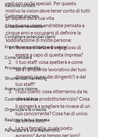
vedi con occhi speciali. Per questo 
Raccolta contatti
motivo la vision deve tener conto di tutti 
Customer journey
gli aspetti della tua vita.
Una buona vision andrebbe pensata a 
Creazione newsletter
cinque anni e occuparsi di definire la 
Contattare potenziali clienti
soddisfazione di molte persone:
Freebie personalizzato e di valore
Te:
 cosa ti renderà orgoglioso di 
essere a capo di questa impresa?
Come vendere
Il tuo staff:
 cosa spetterà e come 
Processo di vendita
sarà l’ambiente lavorativo dei tuoi 
dirigenti (avrai dei dirigenti?) e del 
Strumenti di marketing
tuo staff?
Avere una visione
I tuoi clienti:
 cosa otterranno da te, 
oltre al tuo prodotto/servizio? Cosa 
Costruire alleanze
li spingerà a scegliere te invece di un 
Organizzare la crescita
tuo concorrente? Cosa hai di unico 
Realizzare la tua impresa
da offrire loro?
La tua famiglia:
 quale posto 
Partecipare a una mastermind
avranno? Avrai tempo per loro? 