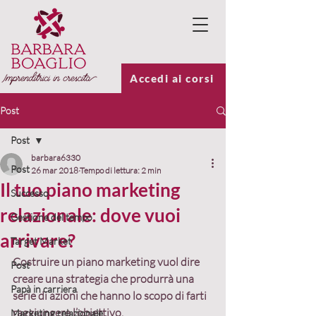
Accedi ai corsi
Post
Post
barbara6330
Post
26 mar 2018
Tempo di lettura: 2 min
Il tuo piano marketing
Successo
relazionale: dove vuoi
Gestione del tempo
arrivare?
Target Market
Costruire un piano marketing vuol dire 
Post
creare una strategia che produrrà una 
Papà in carriera
serie di azioni che hanno lo scopo di farti 
raggiungere l’obiettivo
.
Marketing relazionale