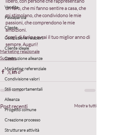
libero, con persone che rappresentano 
Vendita
un faro, che mi fanno sentire a casa, che 
mi stimolano, che condividono le mie 
Passaparola
passioni, che comprendono le mie 
Cliente
ambizioni.
Scegli di farlo e avrai il tuo miglior anno di 
Costruzione relazioni
sempre. 
Auguri!
Cliente ideale
Marketing relazionale
Successo
Costruzione alleanze
Marketing referenziale
Condivisione valori
Stili comportamentali
Alleanza
Post recenti
Mostra tutti
Progetto comune
Creazione processo
Strutturare attività