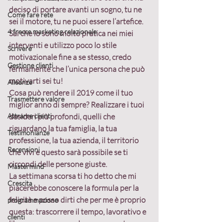
deciso di portare avanti un sogno, tu ne 
Come fare rete
sei il motore, tu ne puoi essere l’artefice.
4 frecce marketing relazionale
Sai che io sono molto pratica nei miei 
interventi e utilizzo poco lo stile 
Scrivere
motivazionale fine a se stesso, credo 
Gestione clienti
fermamente che l’unica persona che può 
motivarti sei tu!
Alleanze
Cosa può rendere il 2019 come il tuo 
Trasmettere valore
miglior anno di sempre? Realizzare i tuoi 
Attrarre clienti
desideri più profondi, quelli che 
riguardano la tua famiglia, la tua 
Testimonianze
professione, la tua azienda, il territorio 
Recensioni
che vivi e questo sarà possibile se ti 
circondi delle persone giuste.
Mastermind
La settimana scorsa ti ho detto che mi 
Crescita
piacerebbe conoscere la formula per la 
felicità e posso dirti che per me è proprio 
programmazione
questa: 
trascorrere il tempo, lavorativo e 
clienti