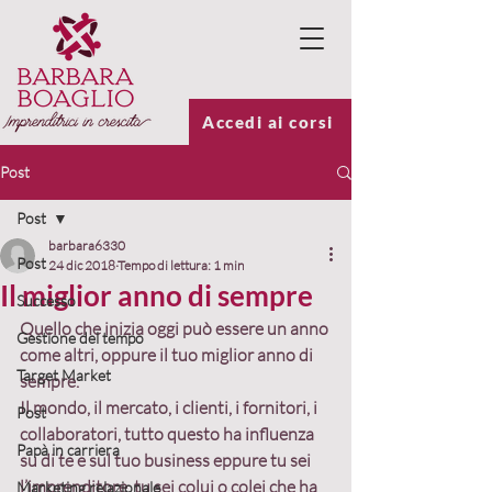
Accedi ai corsi
Post
Post
barbara6330
Post
24 dic 2018
Tempo di lettura: 1 min
Il miglior anno di sempre
Successo
Quello che inizia oggi può essere un anno 
Gestione del tempo
come altri, oppure 
il tuo miglior anno di 
Target Market
sempre.
Il mondo, il mercato, i clienti, i fornitori, i 
Post
collaboratori, tutto questo ha influenza 
Papà in carriera
su di te e sul tuo business eppure tu sei 
l’imprenditore, 
tu sei colui o colei che ha 
Marketing relazionale