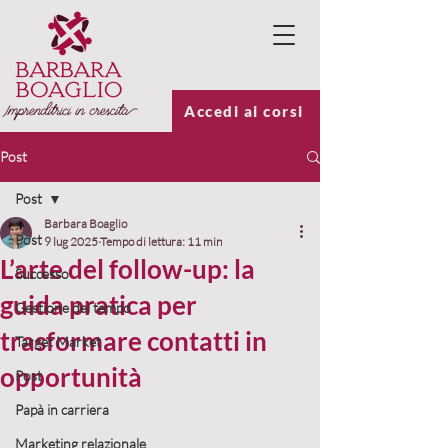
Accedi ai corsi
Post
Post
Barbara Boaglio
Post
9 lug 2025
Tempo di lettura: 11 min
L’arte del follow-up: la
Successo
guida pratica per
Gestione del tempo
trasformare contatti in
Target Market
opportunità
Post
Papà in carriera
Marketing relazionale