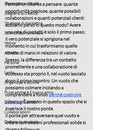
Organizzare attività
Fermati un istante a pensare: quante 
opportunità preziose, quante possibili 
Scegliere la crescita
collaborazioni e quanti potenziali clienti 
Strategie di marketing
abbiamo perso in questo modo? Avere 
una rete di contatti è solo il primo passo; 
Stile comportamentale
il vero potenziale si sprigiona nel 
Veloce
momento in cui trasformiamo quelle 
strette di mano in 
relazioni di valore
. 
Attività
Spesso, la differenza tra un contatto 
Persone
promettente e una collaborazione di 
Lento
successo sta proprio lì, nel vuoto lasciato 
dopo il primo incontro. Un vuoto che 
Organizzare attività
possiamo colmare iniziando a 
Programmare il nuovo anno
comprendere a fondo 
perché costruire 
alleanze
. È proprio in questo spazio che si 
Definire gli obiettivi
inserisce il nostro ponte.
Collaborazioni
Il ponte per attraversare quel vuoto e 
Definire la strategia
creare connessioni professionali
 solide si 
chiama follow-up.