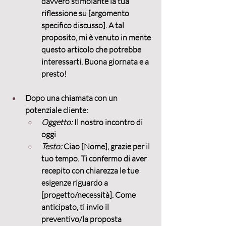
davvero stimolante la tua 
riflessione su [argomento 
specifico discusso]. A tal 
proposito, mi è venuto in mente 
questo articolo che potrebbe 
interessarti. Buona giornata e a 
presto!
Dopo una chiamata con un 
potenziale cliente:
Oggetto:
 Il nostro incontro di 
oggi
Testo:
 Ciao [Nome], grazie per il 
tuo tempo. Ti confermo di aver 
recepito con chiarezza le tue 
esigenze riguardo a 
[progetto/necessità]. Come 
anticipato, ti invio il 
preventivo/la proposta 