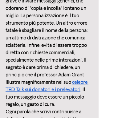
grave è inviare messaggi generici, che 
odorano di "copia e incolla" lontano un 
miglio. La personalizzazione è il tuo 
strumento più potente. Un altro errore 
fatale è sbagliare il nome della persona: 
un attimo di distrazione che comunica 
sciatteria. Infine, evita di essere troppo 
diretta con richieste commerciali, 
specialmente nelle prime interazioni. Il 
segreto è dare prima di chiedere, un 
principio che il professor Adam Grant 
illustra magnificamente nel suo 
celebre 
TED Talk sui donatori e i prelevatori
. Il 
tuo messaggio deve essere un piccolo 
regalo, un gesto di cura.
Ogni parola che scrivi contribuisce a 
definire la percezione che gli altri hanno 
di te e della tua professionalità. Per 
questo è cruciale che la tua 