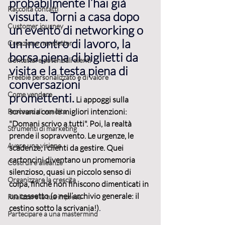
probabilmente l’hai già 
Raccolta contatti
vissuta. Torni a casa dopo 
Customer journey
un evento di networking o 
un incontro di lavoro, la 
Creazione newsletter
borsa piena di biglietti da 
Contattare potenziali clienti
visita e la testa piena di 
Freebie personalizzato e di valore
conversazioni 
Come vendere
promettenti
.
 Li appoggi sulla 
scrivania con le migliori intenzioni: 
Processo di vendita
"Domani scrivo a tutti". Poi, la realtà 
Strumenti di marketing
prende il sopravvento. Le urgenze, le 
Avere una visione
scadenze, i clienti da gestire. Quei 
cartoncini diventano un promemoria 
Costruire alleanze
silenzioso, quasi un piccolo senso di 
Organizzare la crescita
colpa, finché non finiscono dimenticati in 
un cassetto (o nell’archivio generale: il 
Realizzare la tua impresa
cestino sotto la scrivania!)
.
Partecipare a una mastermind