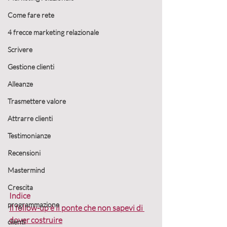
Come fare rete
4 frecce marketing relazionale
Scrivere
Gestione clienti
Alleanze
Trasmettere valore
Attrarre clienti
Testimonianze
Recensioni
Mastermind
Crescita
Indice
programmazione
Il follow-up è il ponte che non sapevi di 
dover costruire
clienti