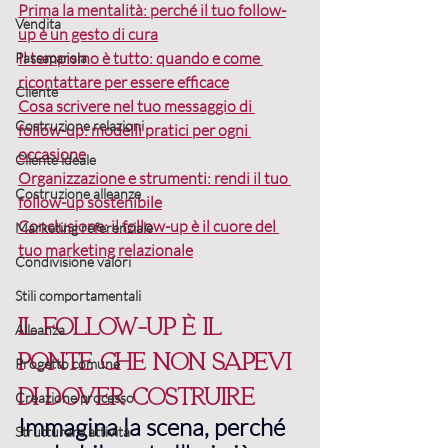
Prima la mentalità: perché il tuo follow-
Vendita
up è un gesto di cura
Il tempismo è tutto: quando e come 
Passaparola
ricontattare per essere efficace
Cliente
Cosa scrivere nel tuo messaggio di 
Costruzione relazioni
follow-up: modelli pratici per ogni 
occasione
Cliente ideale
Organizzazione e strumenti: rendi il tuo 
Costruzione alleanze
follow-up sostenibile
Conclusione: il follow-up è il cuore del 
Marketing referenziale
tuo marketing relazionale
Condivisione valori
Stili comportamentali
Il follow-up è il 
Alleanza
ponte che non sapevi 
Progetto comune
di dover costruire
Creazione processo
Immagina la scena, perché 
Strutturare attività