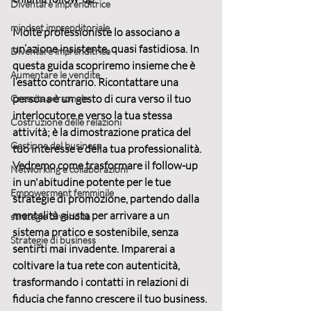
Diventare imprenditrice
mindset imprenditoriale
Molte professioniste lo associano a 
un’azione insistente, quasi fastidiosa. In 
Diventare imprenditrice
questa guida scopriremo insieme che è 
Aumentare le vendite
l’esatto contrario. Ricontattare una 
persona è un gesto di cura verso il tuo 
Crescita personale
interlocutore e verso la tua stessa 
Costruzione delle relazioni
attività; è la dimostrazione pratica del 
Gestione del business
tuo interesse e della tua professionalità. 
Vedremo come trasformare il follow-up 
Networking e collaborazioni
in un'abitudine potente per le tue 
Empowerment femminile
strategie di promozione
, partendo dalla 
mentalità giusta per arrivare a un 
strategie di vendita
sistema pratico e sostenibile, senza 
Strategie di business
sentirti mai invadente. Imparerai a 
coltivare la tua rete
 con autenticità, 
trasformando i contatti in 
relazioni di 
fiducia
 che fanno crescere il tuo business.