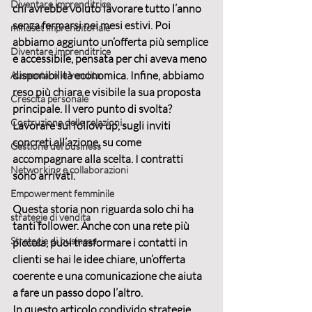
Diventare imprenditrice
chi avrebbe voluto lavorare tutto l’anno 
senza fermarsi nei mesi estivi. Poi 
mindset imprenditoriale
abbiamo aggiunto un’offerta più semplice 
Diventare imprenditrice
e accessibile, pensata per chi aveva meno 
disponibilità economica. Infine, abbiamo 
Aumentare le vendite
reso più chiara e visibile la sua proposta 
Crescita personale
principale. Il vero punto di svolta? 
Costruzione delle relazioni
Lavorare sul 
follow up
, sugli inviti 
concreti all’azione, su come 
Gestione del business
accompagnare alla scelta. I contratti 
Networking e collaborazioni
sono arrivati.
Empowerment femminile
Questa storia non riguarda solo chi ha 
strategie di vendita
tanti follower. Anche con una rete più 
Strategie di business
piccola, puoi 
trasformare i contatti in 
clienti
 se hai le idee chiare, un’offerta 
coerente e una comunicazione che aiuta 
a fare un passo dopo l’altro.
In questo articolo condivido 
strategie 