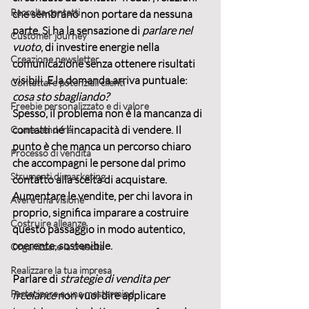
Raccolta contatti
che sembrano non portare da nessuna 
parte. Si ha la sensazione di 
parlare nel 
Customer journey
vuoto
, di investire energie nella 
Creazione newsletter
comunicazione senza ottenere risultati 
visibili. E la domanda arriva puntuale: 
Contattare potenziali clienti
cosa sto sbagliando?
Freebie personalizzato e di valore
Spesso, il problema non è la mancanza di 
contatti né l’incapacità di vendere. Il 
Come vendere
punto è che manca un 
percorso chiaro 
Processo di vendita
che accompagni le persone dal primo 
Strumenti di marketing
contatto alla scelta di acquistare
. 
Aumentare le vendite, per chi lavora in 
Avere una visione
proprio, significa imparare a costruire 
Costruire alleanze
questo passaggio in modo autentico, 
coerente, sostenibile.
Organizzare la crescita
Realizzare la tua impresa
Parlare di 
strategie di vendita per 
Partecipare a una mastermind
freelance
 non vuol dire applicare 