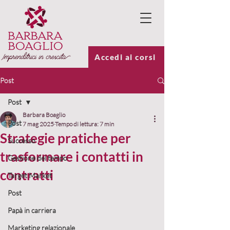
Accedi ai corsi
Post
Post
Barbara Boaglio
Post
7 mag 2025
Tempo di lettura: 7 min
Strategie pratiche per
Successo
trasformare i contatti in
Gestione del tempo
contratti
Target Market
Post
Papà in carriera
Marketing relazionale