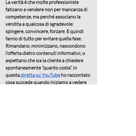
La verità è che molte professioniste 
faticano a vendere 
non per mancanza di 
competenze
, ma perché associano la 
vendita a qualcosa di sgradevole: 
spingere, convincere, forzare. E quindi 
fanno di tutto per evitare quella fase. 
Rimandano, minimizzano, nascondono 
l’offerta dietro contenuti informativi, o 
aspettano che sia la cliente a chiedere 
spontaneamente “quanto costa”. In 
questa
diretta su YouTube
 ho raccontato 
cosa succede quando iniziamo a vedere 
la vendita come un atto di cura e non 
come un’imposizione: cambia il nostro 
tono, il nostro atteggiamento, e anche la 
risposta di chi ci ascolta.
Cambiare prospettiva è possibile. 
Vendere significa proporre valore.
 È un 