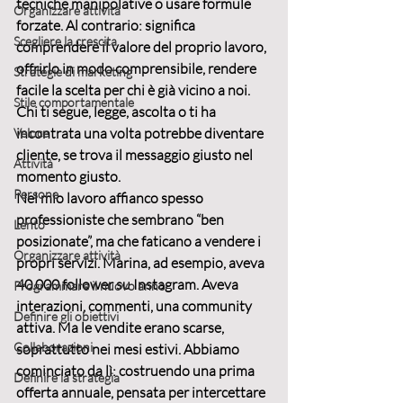
tecniche manipolative o usare formule 
Organizzare attività
forzate. Al contrario: significa 
Scegliere la crescita
comprendere il valore del proprio lavoro, 
offrirlo in modo comprensibile, rendere 
Strategie di marketing
facile la scelta per chi è già vicino a noi. 
Stile comportamentale
Chi ti segue, legge, ascolta o ti ha 
incontrata una volta potrebbe diventare 
Veloce
cliente, se trova il messaggio giusto nel 
Attività
momento giusto.
Persone
Nel mio lavoro affianco spesso 
professioniste che sembrano “ben 
Lento
posizionate”, ma che faticano a vendere i 
Organizzare attività
propri servizi. Marina, ad esempio, aveva 
40.000 follower su Instagram. Aveva 
Programmare il nuovo anno
interazioni, commenti, una community 
Definire gli obiettivi
attiva. Ma le vendite erano scarse, 
Collaborazioni
soprattutto nei mesi estivi. Abbiamo 
cominciato da lì: costruendo 
una prima 
Definire la strategia
offerta annuale
, pensata per intercettare 