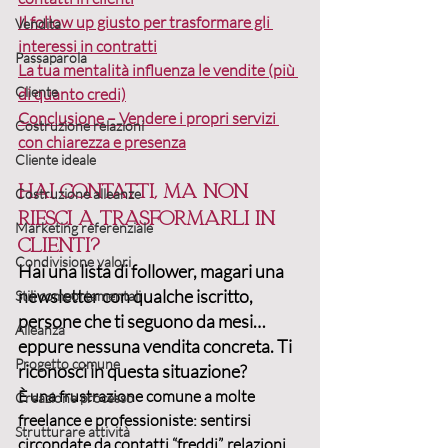
Il follow up giusto per trasformare gli 
Vendita
interessi in contratti
Passaparola
La tua mentalità influenza le vendite (più 
Cliente
di quanto credi)
Conclusione – Vendere i propri servizi 
Costruzione relazioni
con chiarezza e presenza
Cliente ideale
Hai contatti, ma non 
Costruzione alleanze
riesci a trasformarli in 
Marketing referenziale
clienti?
Condivisione valori
Hai una lista di follower, magari una 
newsletter con qualche iscritto, 
Stili comportamentali
persone che ti seguono da mesi… 
Alleanza
eppure nessuna vendita concreta. Ti 
Progetto comune
riconosci in questa situazione?
È una frustrazione comune a molte 
Creazione processo
freelance e professioniste: sentirsi 
Strutturare attività
circondate da contatti “freddi”, relazioni 