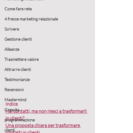
Come fare rete
4 frecce marketing relazionale
Scrivere
Gestione clienti
Alleanze
Trasmettere valore
Attrarre clienti
Testimonianze
Recensioni
Mastermind
Indice
Crescita
Hai contatti, ma non riesci a trasformarli 
in clienti?
programmazione
Una proposta chiara per trasformare 
clienti
contatti in clienti