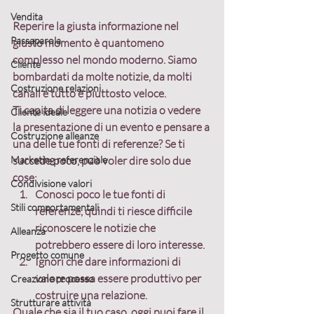
Vendita
Reperire la giusta informazione nel 
Passaparola
giusto momento è quantomeno 
complesso nel mondo moderno. Siamo 
Cliente
bombardati da molte notizie, da molti 
Costruzione relazioni
canali e tutto è piuttosto veloce.
Ti capita di leggere una notizia o vedere 
Cliente ideale
la presentazione di un evento e pensare a 
Costruzione alleanze
una delle tue fonti di referenze? Se ti 
Marketing referenziale
succede poco, può voler dire solo due 
cose:
Condivisione valori
Conosci poco le tue fonti di 
Stili comportamentali
referenze
, quindi ti riesce difficile 
riconoscere le notizie che 
Alleanza
potrebbero essere di loro interesse.
Progetto comune
Ignori che dare informazioni di 
valore possa essere produttivo per 
Creazione processo
costruire una relazione.
Strutturare attività
Quale che sia il tuo caso, oggi puoi fare il 