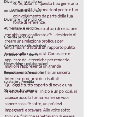
Diventare imprenditrice
volte, 
azioni di questo tipo generano 
reciprocità
: informazioni per te e tuo 
mindset imprenditoriale
coinvolgimento da parte della tua 
Diventare imprenditrice
fonte di referenze.
Aumentare le vendite
Alla base di tutti i costruttori di relazione 
che abbiamo analizzato c’è il desiderio di 
Crescita personale
creare una relazione proficua per 
Costruzione delle relazioni
entrambi
, si tratta di un rapporto pulito 
basato sulla 
reciprocità
. Conoscere e 
Gestione del business
applicare delle tecniche per renderlo 
Networking e collaborazioni
migliore rappresenta un grande 
investimento e solo se hai un sincero 
Empowerment femminile
interesse produrrà dei risultati.
strategie di vendita
Qui oggi è tutto coperto di neve e 
una 
Strategie di business
relazione d’affari all’inizio è un po’ così: si 
capisce poco la forma reale e se vuoi 
sapere cosa c’è sotto, un po’ devi 
impegnarti e scavare
. Alle volte sotto 
trovi dei fiori che aspettavano di essere 