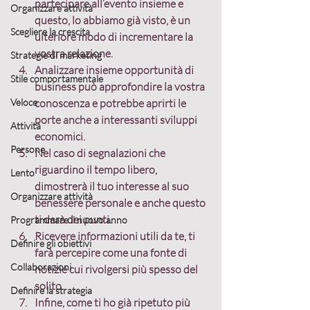
partecipare all’evento insieme e 
Organizzare attività
questo, lo abbiamo già visto, 
è un 
Scegliere la crescita
ulteriore modo di incrementare la 
vostra relazione
.
Strategie di marketing
Analizzare insieme opportunità di 
Stile comportamentale
business può approfondire la vostra 
Veloce
conoscenza e 
potrebbe aprirti le 
porte anche a interessanti sviluppi 
Attività
economici
.
Persone
Nel caso di segnalazioni che 
riguardino il tempo libero, 
Lento
dimostrerà il tuo interesse al suo 
Organizzare attività
benessere personale
 e anche questo 
ti darà dei punti.
Programmare il nuovo anno
Ricevere informazioni utili da te, 
ti 
Definire gli obiettivi
farà percepire come una fonte di 
Collaborazioni
notizie cui rivolgersi più spesso del 
solito
.
Definire la strategia
Infine, come ti ho già ripetuto più 