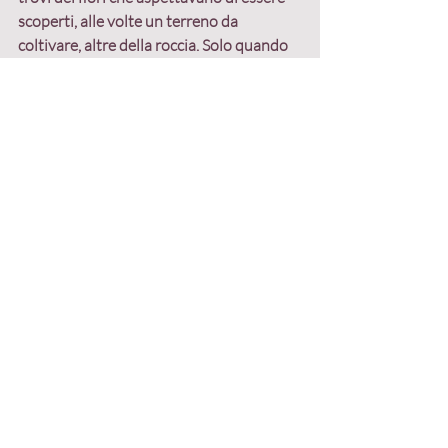
scoperti, alle volte un terreno da 
coltivare, altre della roccia. 
Solo quando 
hai tolto la neve conosci la fine della 
storia.
Come fare rete
Marketing relazionale
Post recenti
Mostra tutti