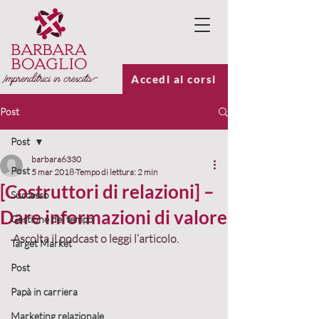
Accedi ai corsi
Post
Post
barbara6330
Post
5 mar 2018
Tempo di lettura: 2 min
[Costruttori di relazioni] –
Successo
Dare informazioni di valore
Gestione del tempo
Ascolta il podcast o leggi l’articolo.
Target Market
Post
Papà in carriera
Marketing relazionale