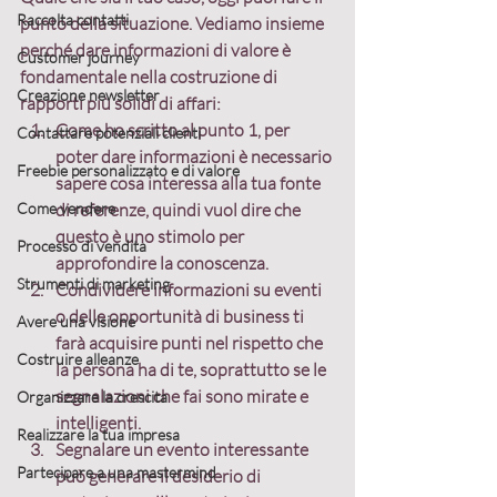
Raccolta contatti
punto della situazione. Vediamo insieme 
perché
 dare informazioni di valore è 
Customer journey
fondamentale nella costruzione di 
Creazione newsletter
rapporti più solidi di affari
:
Come ho scritto al punto 1, per 
Contattare potenziali clienti
poter dare informazioni è necessario 
Freebie personalizzato e di valore
sapere cosa interessa alla tua fonte 
Come vendere
di referenze, quindi vuol dire che 
questo 
è uno stimolo per 
Processo di vendita
approfondire la conoscenza
.
Strumenti di marketing
Condividere informazioni su eventi 
o delle opportunità di business 
ti 
Avere una visione
farà acquisire punti nel rispetto che 
Costruire alleanze
la persona ha di te
, soprattutto se le 
segnalazioni che fai sono mirate e 
Organizzare la crescita
intelligenti.
Realizzare la tua impresa
Segnalare un evento interessante 
Partecipare a una mastermind
può generare il desiderio di 