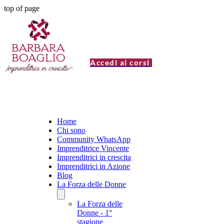
top of page
Accedi ai corsi
Home
Chi sono
Community WhatsApp
Imprenditrice Vincente
Imprenditrici in crescita
Imprenditrici in Azione
Blog
La Forza delle Donne
La Forza delle
Donne - 1°
stagione