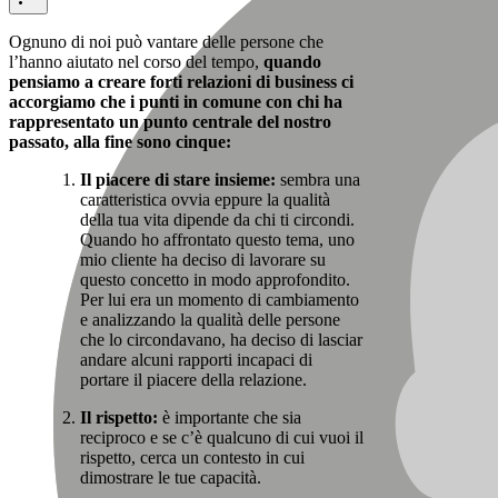
Ognuno di noi può vantare delle persone che
l’hanno aiutato nel corso del tempo,
quando
pensiamo a creare forti relazioni di business ci
accorgiamo che i punti in comune con chi ha
rappresentato un punto centrale del nostro
passato, alla fine sono cinque:
Il piacere di stare insieme:
sembra una
caratteristica ovvia eppure la qualità
della tua vita dipende da chi ti circondi.
Quando ho affrontato questo tema, uno
mio cliente ha deciso di lavorare su
questo concetto in modo approfondito.
Per lui era un momento di cambiamento
e analizzando la qualità delle persone
che lo circondavano, ha deciso di lasciar
andare alcuni rapporti incapaci di
portare il piacere della relazione.
Il rispetto:
è importante che sia
reciproco e se c’è qualcuno di cui vuoi il
rispetto, cerca un contesto in cui
dimostrare le tue capacità.