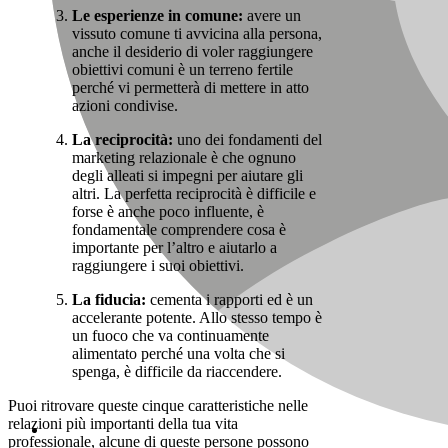
Le esperienze in comune:
avere un
vissuto comune ti avvicina alla persona,
anche il desiderio di voler raggiungere
obiettivi comuni è un terreno fertile
perché vi permetterà di mettere in atto
azioni condivise.
La reciprocità:
uno dei fondamenti del
marketing relazionale è che ognuno
degli alleati si impegni per aiutare gli
altri. La perfetta reciprocità è difficile e
forse è anche poco influente, è
fondamentale comprendere cosa è
importante per l’altro e aiutarlo a
raggiungere i suoi obiettivi.
La fiducia:
cementa i rapporti ed è un
accelerante potente. Allo stesso tempo è
un fuoco che va continuamente
alimentato perché una volta che si
spenga, è difficile da riaccendere.
Puoi ritrovare queste cinque caratteristiche nelle
relazioni più importanti della tua vita
professionale, alcune di queste persone possono