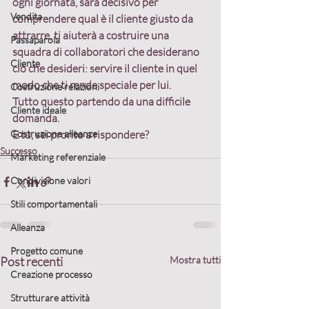
ogni giornata, sarà decisivo per 
Vendita
comprendere qual è il cliente giusto da 
attrarre, ti aiuterà a costruire una 
Passaparola
squadra di collaboratori che desiderano 
Cliente
ciò che desideri: servire il cliente in quel 
modo che ti rende speciale per lui.
Costruzione relazioni
Tutto questo partendo da una difficile 
Cliente ideale
domanda.
Costruzione alleanze
E tu, sei pronto a rispondere?
Successo
Marketing referenziale
Condivisione valori
Stili comportamentali
Alleanza
Progetto comune
Post recenti
Mostra tutti
Creazione processo
Strutturare attività