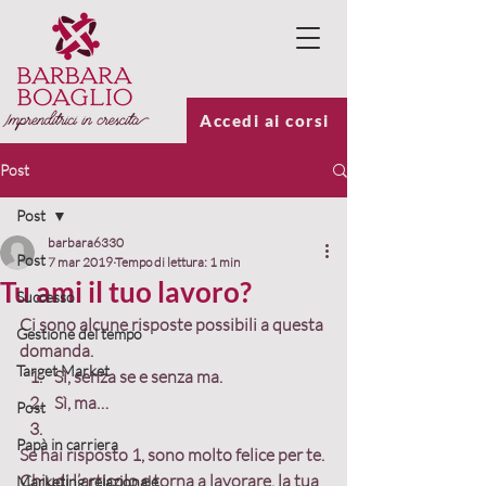
Accedi ai corsi
Post
Post
barbara6330
Post
7 mar 2019
Tempo di lettura: 1 min
Tu ami il tuo lavoro?
Successo
Ci sono alcune risposte possibili a questa 
Gestione del tempo
domanda.
Target Market
Sì, senza se e senza ma.
Sì, ma…
Post
Papà in carriera
Se hai risposto 1, sono molto felice per te. 
Chiudi l’articolo e torna a lavorare, la tua 
Marketing relazionale