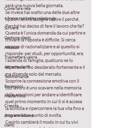
sarà una nuova bella giornata.
Come fare rete
Se invece hai scelto una delle due altre 
4 frecce marketing relazionale
opzioni allora bisogna capire il perché.
Perché hai deciso di fare il lavoro che fai?
Scrivere
Questa è l’unica domanda da cui partire e 
Gestione clienti
trovare la risposta è difficile. Si cerca 
sempre di razionalizzare e al quesito si 
Alleanze
risponde: per studi, per opportunità, era 
Trasmettere valore
l’azienda di famiglia, qualcuno se lo 
Attrarre clienti
aspettava, l’ho desiderato fortemente e il 
ma dipende solo dal mercato.
Testimonianze
Scoprire la connessione emotiva con il 
Recensioni
tuo lavoro è uno scavare nella memoria 
delle emozioni per andare a identificare 
Mastermind
quel primo momento in cui ti si è accesa 
Crescita
la scintilla e ripercorrere la tua vita fino a 
trovare il tuo punto di svolta.
programmazione
Capirlo cambierà il modo in cui tu vivi 
clienti