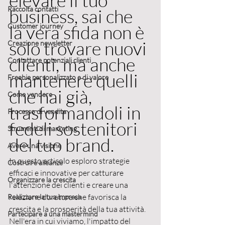
elevare il tuo 
Raccolta contatti
business, sai che 
la vera sfida non è 
Customer journey
solo trovare nuovi 
Creazione newsletter
clienti, ma anche 
Contattare potenziali clienti
mantenere quelli 
Freebie personalizzato e di valore
che hai già, 
Come vendere
trasformandoli in 
Processo di vendita
fedeli sostenitori 
Strumenti di marketing
del tuo brand. 
Avere una visione
In questo articolo esploro strategie 
Costruire alleanze
efficaci e innovative per catturare 
Organizzare la crescita
l'attenzione dei clienti e creare una 
relazione duratura che favorisca la 
Realizzare la tua impresa
crescita e la prosperità della tua attività.
Partecipare a una mastermind
Nell'era in cui viviamo, l'impatto del 