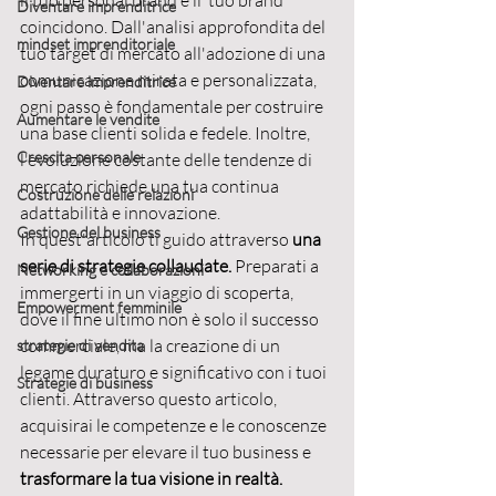
il tuo personal brand e il  tuo brand 
Diventare imprenditrice
coincidono. Dall'analisi approfondita del 
mindset imprenditoriale
tuo target di mercato all'adozione di una 
comunicazione mirata e personalizzata, 
Diventare imprenditrice
ogni passo è fondamentale per costruire 
Aumentare le vendite
una base clienti solida e fedele. Inoltre, 
Crescita personale
l'evoluzione costante delle tendenze di 
mercato richiede una tua continua 
Costruzione delle relazioni
adattabilità e innovazione. 
Gestione del business
In quest'articolo ti guido attraverso 
una 
serie di strategie collaudate.
 Preparati a 
Networking e collaborazioni
immergerti in un viaggio di scoperta, 
Empowerment femminile
dove il fine ultimo non è solo il successo 
commerciale, ma la creazione di un 
strategie di vendita
legame duraturo e significativo con i tuoi 
Strategie di business
clienti. Attraverso questo articolo, 
acquisirai le competenze e le conoscenze 
necessarie per elevare il tuo business e 
trasformare la tua visione in realtà.