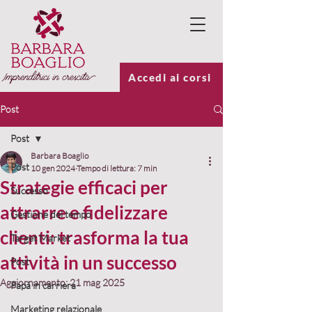
Accedi ai corsi
Post
Post
Barbara Boaglio
Post
10 gen 2024
Tempo di lettura: 7 min
Strategie efficaci per
Successo
attrarre e fidelizzare
Gestione del tempo
clienti: trasforma la tua
Target Market
attività in un successo
Post
Aggiornamento:
21 mag 2025
Papà in carriera
Marketing relazionale