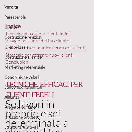
Vendita
Passaparola
Indice
Cliente
Tecniche efficaci per clienti fedeli
Costruzione relazioni
Viaggio nel cuore del tuo cliente
Cliente ideale
Migliorare la comunicazione con i clienti
Strategie per attrarre nuovi clienti
Costruzione alleanze
Conclusioni
Marketing referenziale
Condivisione valori
Tecniche efficaci per 
Stili comportamentali
clienti fedeli
Alleanza
Se lavori in 
Progetto comune
proprio e sei 
Creazione processo
determinata a 
Strutturare attività