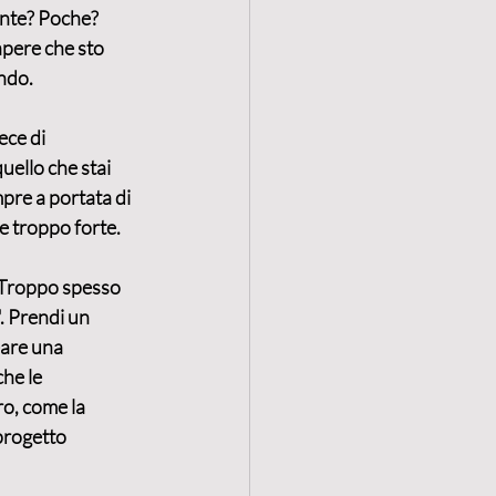
ante? Poche? 
pere che sto 
ndo.
ce di 
uello che stai 
re a portata di 
e troppo forte.
 Troppo spesso 
. Prendi un 
eare una 
he le 
ro, come la 
 progetto 