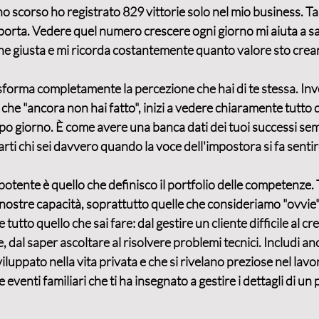
nno scorso ho registrato 829 vittorie solo nel mio business. T
orta. Vedere quel numero crescere ogni giorno mi aiuta a sa
ne giusta e mi ricorda costantemente quanto valore sto crea
forma completamente la percezione che hai di te stessa. Inve
che "ancora non hai fatto", inizi a vedere chiaramente tutto q
o giorno. È come avere una banca dati dei tuoi successi semp
rti chi sei davvero quando la voce dell'impostora si fa sentir
otente è quello che definisco il 
portfolio delle competenze
.
nostre capacità, soprattutto quelle che consideriamo "ovvie"
re tutto quello che sai fare: dal gestire un cliente difficile al cr
 dal saper ascoltare al risolvere problemi tecnici. Includi anc
luppato nella vita privata e che si rivelano preziose nel lavo
 eventi familiari che ti ha insegnato a gestire i dettagli di un