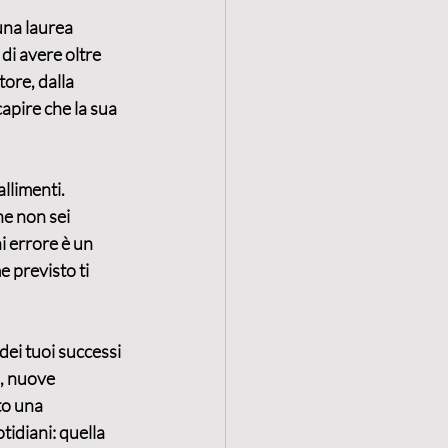
una laurea 
di avere oltre 
ore, dalla 
capire che la sua 
llimenti. 
e non sei 
ni errore è un 
 previsto ti 
dei tuoi successi 
i, nuove 
to una 
tidiani: quella 