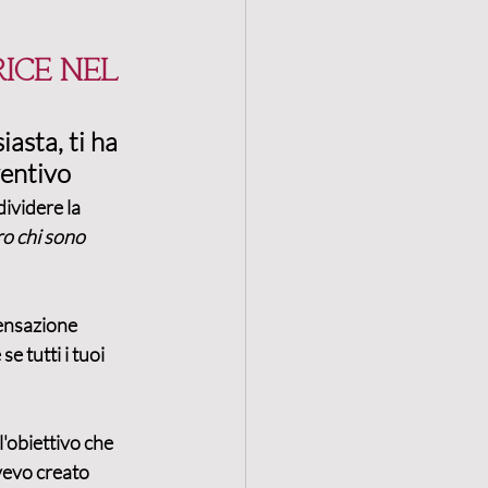
ice nel 
asta, ti ha 
ventivo 
ividere la 
o chi sono 
sensazione 
e tutti i tuoi 
'obiettivo che 
vevo creato 