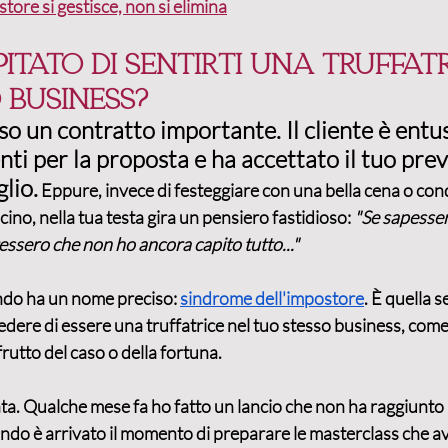
tore si gestisce, non si elimina
pitato di sentirti una truffatr
 business?
o un contratto importante. Il cliente è entusi
nti per la proposta e ha accettato il tuo pre
lio.
 Eppure, invece di festeggiare con una bella cena o cond
vicino, nella tua testa gira un pensiero fastidioso: 
"Se sapesser
gessero che non ho ancora capito tutto..."
ndo ha un nome preciso: 
sindrome dell'impostore
. È quella 
edere di essere una truffatrice nel tuo stesso business, come s
rutto del caso o della fortuna.
ta. Qualche mese fa ho fatto un lancio che non ha raggiunto l
ndo è arrivato il momento di preparare le masterclass che a