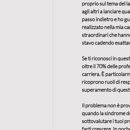
proprio sul tema del 
agli altri a lanciare q
passo indietro e ho gua
realizzato nella mia ca
straordinari che hanno
stavo cadendo esattam
Se ti riconosci in que
oltre il 70% delle pro
carriera. È particolarm
ricoprono ruoli di res
superamento di questi
Il problema non è prov
quando la sindrome dell
sottovalutare i tuoi p
farti crescere. In poch