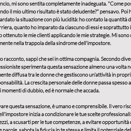
lancio, mi sono sentita completamente inadeguata. "Come po
uando il mio ultimo risultato è stato deludente?" pensavo. Poi 
rdato la situazione con più lucidità: ho contato la quantità di
rriera, quanto ho imparato da ciascuno di essi e soprattutto i 
 ottenuto le mie clienti applicando le mie strategie. Mi sono
ente nella trappola della sindrome dell'impostore.
sto racconto, sappi che sei in ottima compagnia. Secondo diver
fessioniste sperimenta questa sensazione
 almeno una volta ne
ente diffusa tra le donne che gestiscono un'attività in propri
ponsabilità. La crescita personale delle donne passa spesso at
 momenti di dubbio, ed è normale che accada.
are questa sensazione, è umano e comprensibile. Il vero risc
'impostore inizia a condizionare le tue scelte professionali: 
rezzi, a scusarti per le tue competenze, a evitare opportunit
e parole, sabota la 
fiducia in te stessa
 e limita il potenziale d