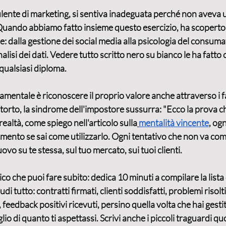
lente di marketing, si sentiva inadeguata perché non aveva 
 Quando abbiamo fatto insieme questo esercizio, ha scoperto 
 dalla gestione dei social media alla psicologia del consumat
nalisi dei dati. Vedere tutto scritto nero su bianco le ha fatto 
 qualsiasi diploma.
damentale è 
riconoscere il proprio valore
 anche attraverso i fa
orto, la sindrome dell'impostore sussurra: "Ecco la prova ch
ealtà, come spiego nell'articolo sulla
mentalità vincente
, og
amento se sai come utilizzarlo. Ogni tentativo che non va come
vo su te stessa, sul tuo mercato, sui tuoi clienti.
co che puoi fare subito: dedica 10 minuti a compilare la lista 
ludi tutto: contratti firmati, clienti soddisfatti, problemi risolt
feedback positivi ricevuti, persino quella volta che hai gesti
lio di quanto ti aspettassi. Scrivi anche i piccoli traguardi quo