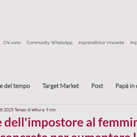
Chi sono
Community WhatsApp
Imprenditrice Vincente
Imp
e del tempo
Target Market
Post
Papà in 
Come fare rete
4 frecce marketing relazionale
tt 2025
Tempo di lettura: 9 min
dell'impostore al femmin
nze
Trasmettere valore
Attrarre clienti
T