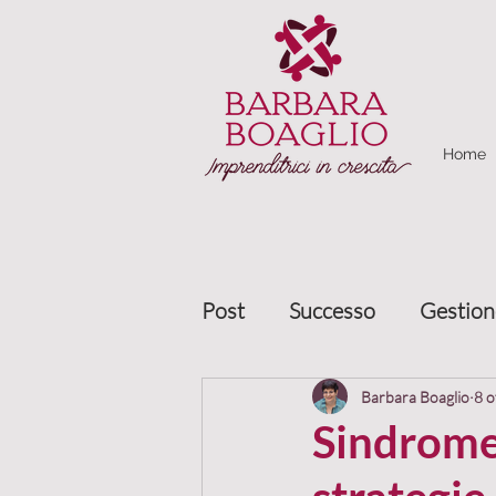
Home
Post
Successo
Gestion
Marketing relazionale
Barbara Boaglio
8 o
Sindrome 
Gestione clienti
Allea