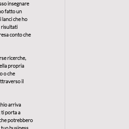
sso insegnare 
ho fatto un 
 lanci che ho 
risultati 
 resa conto che 
se ricerche, 
lla propria 
o o che 
traverso il 
hio arriva 
ti porta a 
à che potrebbero 
el tuo business.