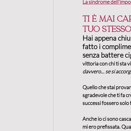
La sindrome dell'impos
Ti è mai ca
tuo stesso
Hai appena chius
fatto i complime
senza battere cig
vittoria con chi ti sta 
davvero... se si accor
Quello che stai prova
sgradevole che ti fa cr
successi fossero solo f
Anche io ci sono casca
mi ero prefissata. Qua