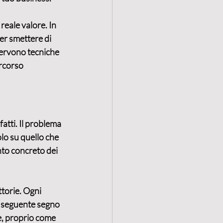
reale valore. In 
per smettere di 
servono tecniche 
rcorso 
atti. Il problema 
o su quello che 
to concreto dei 
ttorie
. Ogni 
no seguente segno 
e, proprio come 