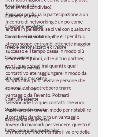
Raccolta contatti
(che avrete condiviso).
Rendere proficua la partecipazione a un 
Customer journey
incontro di networking è un po’ come 
Creazione newsletter
andare in palestra
: se ci vai con qualcuno 
con cui sei in sintonia, che è lì per il tuo 
Contattare potenziali clienti
stesso scopo, entrambi ottenete maggior 
Freebie personalizzato e di valore
successo e il tempo passa in modo più 
Come vendere
piacevole. Quindi, oltre al tuo partner, 
con il quale stabilirai quanti e quali 
Processo di vendita
contatti volete raggiungere in modo da 
Strumenti di marketing
supportarvi, puoi invitare persone che 
conosci e che potrebbero trarre 
Avere una visione
vantaggio dall’evento. Potresti 
Costruire alleanze
selezionarle tra quei contatti che vuoi 
Organizzare la crescita
riattivare, diviene un modo per ristabilire 
il contatto dando loro un vantaggio. 
Realizzare la tua impresa
Invece di chiamarli per vendere, questo è 
Partecipare a una mastermind
un modo per incrementare il valore della 