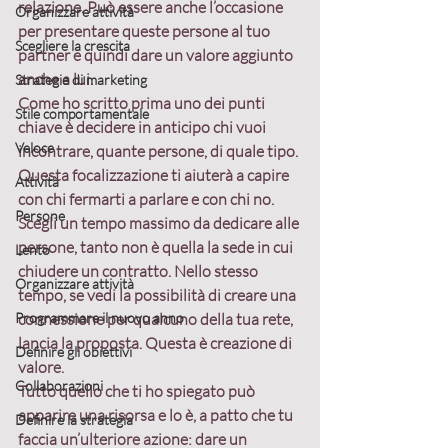
relazione. Può essere anche l’occasione 
Organizzare attività
per presentare queste persone al tuo 
Scegliere la crescita
partner e quindi dare un valore aggiunto 
anche a lui.
Strategie di marketing
Come ho scritto prima 
uno dei punti 
Stile comportamentale
chiave è decidere in anticipo chi vuoi 
Veloce
incontrare
, quante persone, di quale tipo. 
Questa focalizzazione ti aiuterà a capire 
Attività
con chi fermarti a parlare e con chi no. 
Persone
Scegli un tempo massimo da dedicare alle 
persone
, tanto non è quella la sede in cui 
Lento
chiudere un contratto. Nello stesso 
Organizzare attività
tempo, se vedi la possibilità di creare una 
Programmare il nuovo anno
connessione per qualcuno della tua rete, 
lancia la proposta. Questa è creazione di 
Definire gli obiettivi
valore.
Collaborazioni
Tutto quello che ti ho spiegato può 
apparire una risorsa e lo è, a patto che tu 
Definire la strategia
faccia un’ulteriore azione: 
dare un 