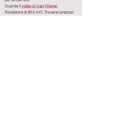
Guarda il 
video di Ivan Misner
, 
Fondatore di BNI Int’l. Troverai preziosi 
suggerimenti per fare networking in 
modo efficace e portare avanti il follow 
up nel migliore dei modi.
Post
Post recenti
Mostra tutti