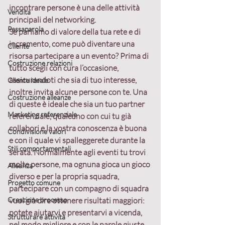
incontrare persone è una delle attività 
Vendita
principali del networking.
Passaparola
Se parliamo di valore della tua rete e di 
incremento, 
come può diventare una 
Cliente
risorsa partecipare a un evento?
 Prima di 
Costruzione relazioni
tutto 
scegli con cura l’occasione
, 
assicurandoti che sia di tuo interesse, 
Cliente ideale
inoltre 
invita alcune persone con te
. Una 
Costruzione alleanze
di queste è ideale che sia un tuo partner 
Marketing referenziale
referenziale, qualcuno con cui tu già 
collabori e la vostra conoscenza è buona 
Condivisione valori
e con il quale vi spalleggerete durante la 
Stili comportamentali
serata. Normalmente agli eventi tu trovi 
molte persone, ma ognuna gioca un gioco 
Alleanza
diverso e per la propria squadra, 
Progetto comune
partecipare con un compagno di squadra 
Creazione processo
vuol già dire ottenere risultati maggiori: 
potete aiutarvi e presentarvi a vicenda, 
Strutturare attività
nel modo migliore e con le parole giuste 