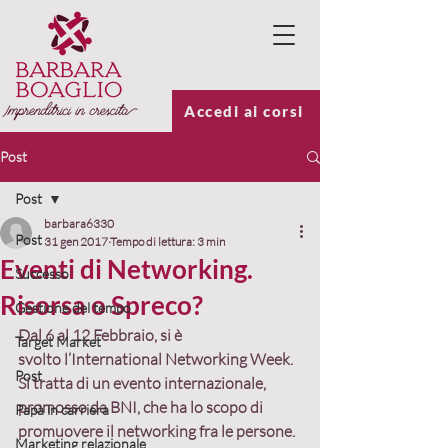
Accedi ai corsi
Post
Post
barbara6330
Post
31 gen 2017
Tempo di lettura: 3 min
Eventi di Networking.
Successo
Risorsa o Spreco?
Gestione del tempo
Dal 6 al 12 Febbraio, si è 
Target Market
svolto l’
International Networking Week
. 
Post
Si tratta di 
un evento internazionale, 
promosso da BNI, che ha lo scopo di 
Papà in carriera
promuovere il networking fra le persone
.
Marketing relazionale