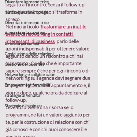
Diventare imprenditrice
seguito all’incontro
. Senza il follow-up 
tutto questo impegno si trasforma in 
mindset imprenditoriale
spreco.
Diventare imprenditrice
Nel mio articolo 
Trasformare un inutile 
Aumentare le vendite
evento di networking in contatti 
interessanti di business
  parlo delle 
Crescita personale
azioni indispensabili per ottenere valore 
Costruzione delle relazioni
aggiunto dando un riscontro a chi hai 
incontrato.  Quello che è importante 
Gestione del business
sapere sempre è che 
per ogni incontro di 
Networking e collaborazioni
networking sull’agenda devi segnare due 
Empowerment femminile
impegni: il giorno dell’appuntamento e, il 
giorno dopo, qualche ora da dedicare al 
strategie di vendita
follow-up.
Strategie di business
L’evento diviene una risorsa se lo 
programmi, ne fai un valore aggiunto
 per 
te, per la costruzione di relazione con chi 
già conosci e con chi puoi conoscere lì e 
per la tua rete.