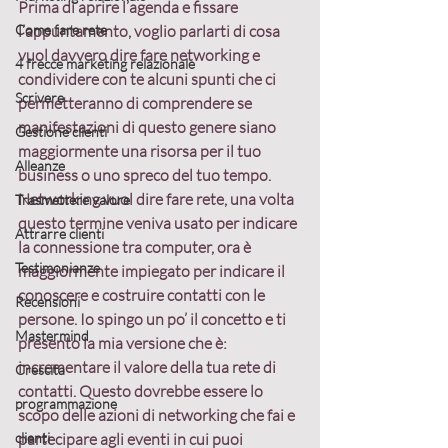
Prima di aprire l’agenda e fissare 
Come fare rete
l’appuntamento, voglio parlarti di 
cosa 
vuol davvero dire fare networking
 e 
4 frecce marketing relazionale
condividere con te alcuni spunti che ci 
Scrivere
permetteranno di comprendere se 
manifestazioni di questo genere siano 
Gestione clienti
maggiormente una risorsa per il tuo 
Alleanze
business o uno spreco del tuo tempo.
Networking vuol dire fare rete
, una volta 
Trasmettere valore
questo termine veniva usato per indicare 
Attrarre clienti
la connessione tra computer, ora è 
Testimonianze
maggiormente impiegato per indicare il 
conoscere e costruire contatti con le 
Recensioni
persone. Io spingo un po’ il concetto e ti 
Mastermind
presento la mia versione che è: 
incrementare il valore della tua rete di 
Crescita
contatti
. Questo dovrebbe essere lo 
programmazione
scopo delle azioni di networking che fai e 
clienti
partecipare agli eventi in cui puoi 