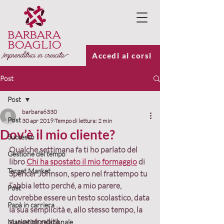
Accedi ai corsi
Post
Post
barbara6330
Post
30 apr 2019
Tempo di lettura: 2 min
Dov’è il mio cliente?
Successo
Qualche settimana fa ti ho parlato del 
Gestione del tempo
libro 
Chi ha spostato il mio formaggio
 di 
Target Market
Spencer Johnson, spero nel frattempo tu 
l’abbia letto perché, a mio parere, 
Post
dovrebbe essere un testo scolastico, data 
Papà in carriera
la sua semplicità e, allo stesso tempo, la 
sua profondità.
Marketing relazionale