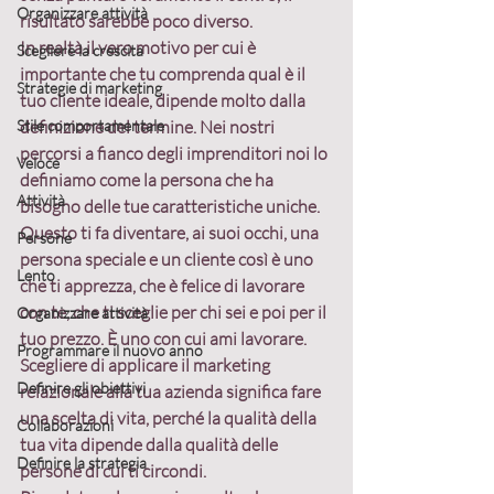
Organizzare attività
risultato sarebbe poco diverso.
In realtà il vero motivo per cui è 
Scegliere la crescita
importante che tu comprenda qual è il 
Strategie di marketing
tuo cliente ideale, dipende molto dalla 
Stile comportamentale
definizione del termine. Nei nostri 
percorsi a fianco degli imprenditori noi lo 
Veloce
definiamo come la persona che ha 
Attività
bisogno delle tue caratteristiche uniche. 
Questo ti fa diventare, ai suoi occhi, una 
Persone
persona speciale e un cliente così è uno 
Lento
che ti apprezza, che è felice di lavorare 
con te, che ti sceglie per chi sei e poi per il 
Organizzare attività
tuo prezzo. È uno con cui ami lavorare.
Programmare il nuovo anno
Scegliere di applicare il marketing 
Definire gli obiettivi
relazionale alla tua azienda significa fare 
una scelta di vita, perché la qualità della 
Collaborazioni
tua vita dipende dalla qualità delle 
Definire la strategia
persone di cui ti circondi.