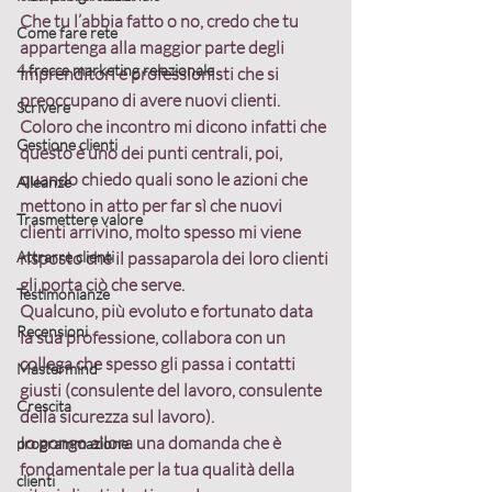
Che tu l’abbia fatto o no, credo che tu 
Come fare rete
appartenga alla maggior parte degli 
4 frecce marketing relazionale
imprenditori e professionisti che si 
preoccupano di avere nuovi clienti. 
Scrivere
Coloro che incontro mi dicono infatti che 
Gestione clienti
questo è uno dei punti centrali, poi, 
quando chiedo quali sono le azioni che 
Alleanze
mettono in atto per far sì che nuovi 
Trasmettere valore
clienti arrivino, molto spesso mi viene 
Attrarre clienti
risposto che il passaparola dei loro clienti 
gli porta ciò che serve.
Testimonianze
Qualcuno, più evoluto e fortunato data 
Recensioni
la sua professione, collabora con un 
collega che spesso gli passa i contatti 
Mastermind
giusti (consulente del lavoro, consulente 
Crescita
della sicurezza sul lavoro).
Io pongo allora una domanda che è 
programmazione
fondamentale per la tua qualità della 
clienti