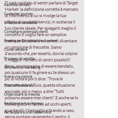
Ti sarà capitato di sentir parlare di Target 
Raccolta contatti
Market: la definizione corretta è mercato 
Customer journey
di riferimento a cui si rivolge la tua 
offerta di prodotti/servizi, in sostanza il 
Creazione newsletter
tuo cliente ideale. Per spiegarti meglio il 
Contattare potenziali clienti
concetto ti voglio fare un semplice 
Freebie personalizzato e di valore
esempio. Diciamo che vorresti diventare 
un campione di freccette. Siamo 
Come vendere
d’accordo che, per esserlo, dovrai colpire 
Processo di vendita
il maggior numero di centri possibili? 
Bene, ora immagina di essere bendato, 
Strumenti di marketing
poi qualcuno ti fa girare su te stesso un 
Avere una visione
po’ di volte e poi ti dice: “Trova le 
freccette e tira”. Ecco, questa situazione 
Costruire alleanze
equivale, più o meno, a dire “Tutti 
Organizzare la crescita
possono essere miei clienti”. E anche se lo 
Realizzare la tua impresa
stesso gioco lo facessi ad occhi aperti, 
guardando il bersaglio e tirando a caso, 
Partecipare a una mastermind
senza puntare veramente il centro, il 