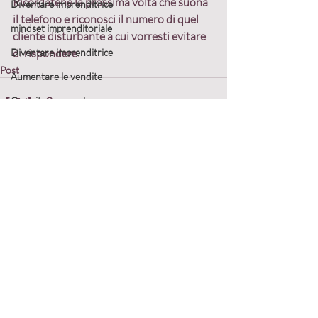
Ricordatene la prossima volta che suona 
Diventare imprenditrice
il telefono e riconosci il numero di quel 
mindset imprenditoriale
cliente disturbante a cui vorresti evitare 
Diventare imprenditrice
di rispondere.
Post
Aumentare le vendite
Crescita personale
Costruzione delle relazioni
Gestione del business
Networking e collaborazioni
Post recenti
Mostra tutti
Empowerment femminile
strategie di vendita
Strategie di business