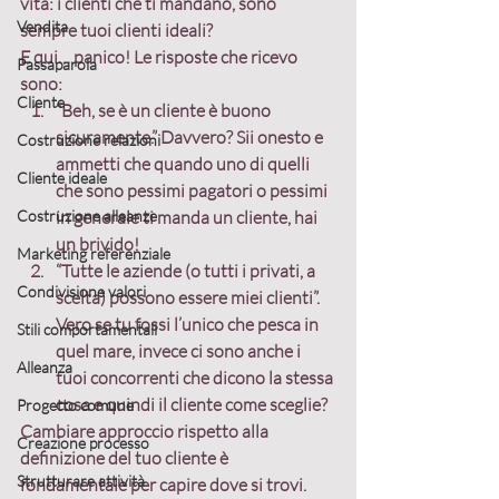
vita: i clienti che ti mandano, sono 
Vendita
sempre tuoi clienti ideali?
E qui… panico! Le risposte che ricevo 
Passaparola
sono:
Cliente
“Beh, se è un cliente è buono 
sicuramente.” Davvero? Sii onesto e 
Costruzione relazioni
ammetti che quando uno di quelli 
Cliente ideale
che sono pessimi pagatori o pessimi 
Costruzione alleanze
in generale ti manda un cliente, hai 
un brivido!
Marketing referenziale
“Tutte le aziende (o tutti i privati, a 
Condivisione valori
scelta) possono essere miei clienti”. 
Vero se tu fossi l’unico che pesca in 
Stili comportamentali
quel mare, invece ci sono anche i 
Alleanza
tuoi concorrenti che dicono la stessa 
cosa e quindi il cliente come sceglie?
Progetto comune
Cambiare approccio rispetto alla 
Creazione processo
definizione del tuo cliente è 
Strutturare attività
fondamentale per capire dove si trovi.