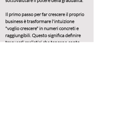
sottovalutare il potere della gradualità.
Il primo passo per 
far crescere il proprio 
business
 è trasformare l'intuizione 
"voglio crescere" in numeri concreti e 
raggiungibili. Questo significa 
definire 
traguardi realistici
 che tengano conto 
della situazione attuale, delle risorse 
disponibili e del tempo necessario per 
costruire risultati solidi. Se oggi fatturi 
30.000 euro all'anno, puntare a 100.000 
euro il prossimo anno probabilmente è 
irrealistico. Puntare a 50.000 euro è 
sfidante, eppure raggiungibile.
La vera differenza la fa applicare 
la regola 
dei piccoli passi costanti
. Invece di 
cercare la rivoluzione che cambierà tutto 
in tre mesi, concentrati su miglioramenti 