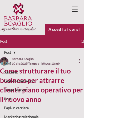
Accedi ai corsi
Post
Post
Barbara Boaglio
Post
10 dic 2025
Tempo di lettura: 10 min
Come strutturare il tuo
Successo
business per attrarre
Gestione del tempo
clienti: piano operativo per
Target Market
il nuovo anno
Post
Papà in carriera
Marketing relazionale