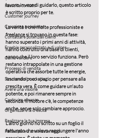
lavoro invece di guidarlo, questo articolo 
Raccolta contatti
è scritto proprio per te.
Customer journey
Creazione newsletter
La verità è che molte professioniste e 
freelance si trovano in questa fase: 
Contattare potenziali clienti
hanno superato i primi anni di attività, 
Freebie personalizzato e di valore
hanno costruito una base di clienti, 
sanno che il loro servizio funziona. Però 
Come vendere
restano intrappolate in una 
gestione 
Processo di vendita
operativa
 che assorbe tutte le energie, 
lasciando poco spazio per pensare alla 
Strumenti di marketing
crescita vera. È come guidare un'auto 
Avere una visione
potente, e poi rimanere sempre in 
Costruire alleanze
seconda: il motore c'è, le competenze 
anche, serve solo cambiare approccio.
Organizzare la crescita
Realizzare la tua impresa
L'altro giorno ho scritto su un foglio il 
fatturato che volevo raggiungere l'anno 
Partecipare a una mastermind