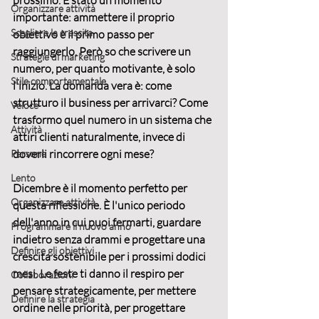
prossimo. È stato un momento 
Organizzare attività
importante: 
ammettere il proprio 
Scegliere la crescita
obiettivo
 è il primo passo per 
raggiungerlo. Però so che scrivere un 
Strategie di marketing
numero, per quanto motivante, è solo 
Stile comportamentale
l'inizio. La domanda vera è: come 
strutturo il business
 per arrivarci? Come 
Veloce
trasformo quel numero in un sistema che 
Attività
attiri clienti naturalmente, invece di 
doverli rincorrere ogni mese?
Persone
Lento
Dicembre è il momento perfetto per 
Organizzare attività
questa riflessione. È l'unico periodo 
dell'anno in cui puoi fermarti, guardare 
Programmare il nuovo anno
indietro senza drammi e 
progettare una 
Definire gli obiettivi
crescita sostenibile
 per i prossimi dodici 
mesi. Le feste ti danno il respiro per 
Collaborazioni
pensare strategicamente, per mettere 
Definire la strategia
ordine nelle priorità, per progettare 