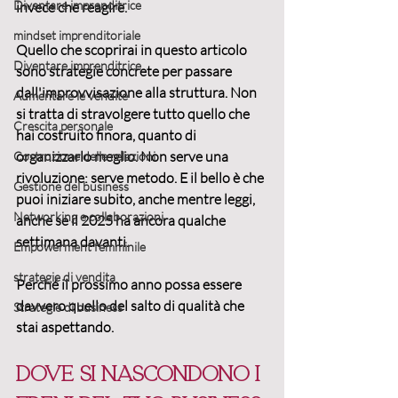
Diventare imprenditrice
invece che reagire.
mindset imprenditoriale
Quello che scoprirai in questo articolo 
Diventare imprenditrice
sono 
strategie concrete
 per passare 
dall'improvvisazione alla struttura. Non 
Aumentare le vendite
si tratta di stravolgere tutto quello che 
Crescita personale
hai costruito finora, quanto di 
organizzarlo meglio. Non serve una 
Costruzione delle relazioni
rivoluzione: serve metodo. E il bello è che 
Gestione del business
puoi iniziare subito, anche mentre leggi, 
Networking e collaborazioni
anche se il 2025 ha ancora qualche 
settimana davanti.
Empowerment femminile
strategie di vendita
Perché il prossimo anno possa essere 
davvero quello del salto di qualità che 
Strategie di business
stai aspettando.
Dove si nascondono i 