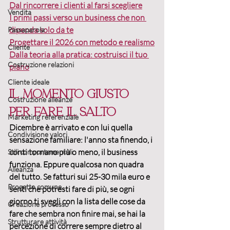
Dal rincorrere i clienti al farsi scegliere
Vendita
I primi passi verso un business che non 
dipenda solo da te
Passaparola
Progettare il 2026 con metodo e realismo
Cliente
Dalla teoria alla pratica: costruisci il tuo 
Costruzione relazioni
piano
Cliente ideale
Il momento giusto 
Costruzione alleanze
per fare il salto
Marketing referenziale
Dicembre è arrivato e con lui quella 
Condivisione valori
sensazione familiare: l'anno sta finendo, i 
conti tornano più o meno, il business 
Stili comportamentali
funziona. Eppure qualcosa non quadra 
Alleanza
del tutto. Se fatturi sui 
25-30 mila euro
 e 
Progetto comune
senti che potresti fare di più, se ogni 
giorno ti svegli con la lista delle cose da 
Creazione processo
fare che sembra non finire mai, se hai la 
Strutturare attività
percezione di correre sempre dietro al 