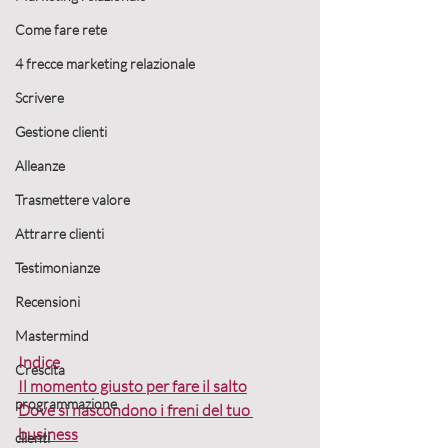
Come fare rete
4 frecce marketing relazionale
Scrivere
Gestione clienti
Alleanze
Trasmettere valore
Attrarre clienti
Testimonianze
Recensioni
Mastermind
Indice
Crescita
Il momento giusto per fare il salto
programmazione
Dove si nascondono i freni del tuo 
business
clienti