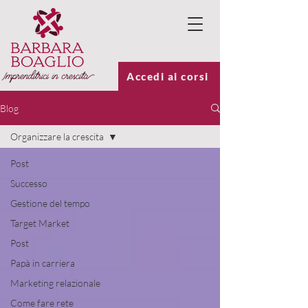
Accedi ai corsi
Blog
Organizzare la crescita
Post
Successo
Gestione del tempo
Target Market
Post
Papà in carriera
Marketing relazionale
Come fare rete