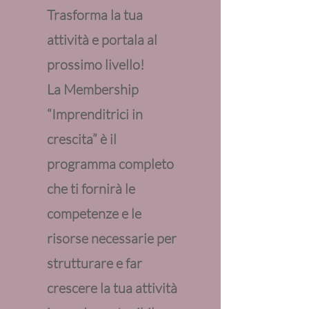
Trasforma la tua
attività e portala al
prossimo livello!
La Membership
“Imprenditrici in
crescita” è il
programma completo
che ti fornirà le
competenze e le
risorse necessarie per
strutturare e far
crescere la tua attività