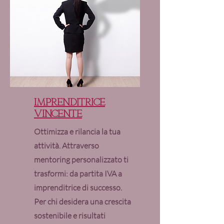
Imprenditrice
vincente
Ottimizza e rilancia la tua
attività. Attraverso
mentoring personalizzato ti
trasformi: da partita IVA a
imprenditrice di successo.
Per chi desidera una crescita
sostenibile e risultati