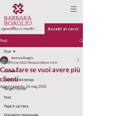
Accedi ai corsi
Post
Post
Barbara Boaglio
Post
8 mar 2022
Tempo di lettura: 4 min
Cosa fare se vuoi avere più
Successo
clienti
Gestione del tempo
Aggiornamento:
26 mag 2025
Target Market
Post
Papà in carriera
Marketing relazionale