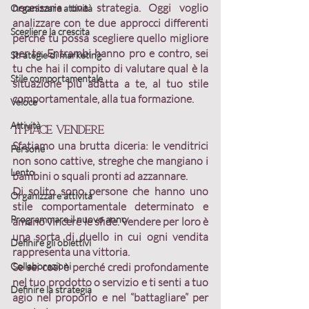
necessaria una strategia
. Oggi voglio 
Organizzare attività
analizzare con te due approcci differenti 
Scegliere la crescita
perché tu possa scegliere quello migliore 
per te. Entrambi hanno pro e contro, sei 
Strategie di marketing
tu che hai il compito di valutare qual è la 
Stile comportamentale
situazione più adatta a te, al tuo stile 
comportamentale, alla tua formazione.
Veloce
Attività
Ti piace vendere
Sfatiamo una brutta diceria: le venditrici 
Persone
non sono cattive, streghe che mangiano i 
Lento
bambini o squali pronti ad azzannare. 
Di solito sono persone che hanno uno 
Organizzare attività
stile comportamentale determinato e 
Programmare il nuovo anno
amano vincere le sfide. Vendere per loro è 
una sorta di duello in cui ogni vendita 
Definire gli obiettivi
rappresenta una vittoria. 
Collaborazioni
Se sei così è perché credi profondamente 
nel tuo prodotto o servizio e ti senti a tuo 
Definire la strategia
agio nel proporlo e nel “battagliare” per 