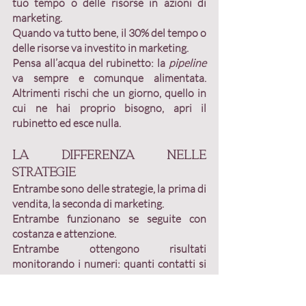
tuo tempo o delle risorse in azioni di 
marketing.
Quando va tutto bene, il 
30%
 del tempo o 
delle risorse va investito in marketing.
Pensa all’acqua del rubinetto: la 
pipeline 
va sempre e comunque alimentata. 
Altrimenti rischi che un giorno, quello in 
cui ne hai proprio bisogno, apri il 
rubinetto ed esce nulla.
La differenza nelle 
strategie
Entrambe sono delle strategie
, la prima di 
vendita, la seconda di marketing.
Entrambe funzionano se seguite con 
costanza e attenzione
.
Entrambe ottengono risultati 
monitorando i numeri
: quanti contatti si 
trasformano in contratti. 
Se la percentuale è bassa hai bisogno di 