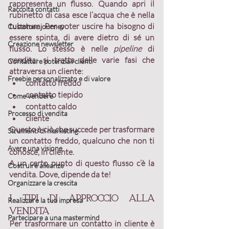
rappresenta un flusso. Quando apri il 
Raccolta contatti
rubinetto di casa esce l’acqua che è nella 
tubatura. Per poter uscire ha bisogno di 
Customer journey
essere spinta, di avere dietro di sé un 
Creazione newsletter
flusso. Lo stesso è nelle 
pipeline 
di 
vendita: si tratta delle varie fasi che 
Contattare potenziali clienti
attraversa un cliente:
Freebie personalizzato e di valore
contatto freddo
contatto tiepido
Come vendere
contatto caldo
Processo di vendita
cliente
Questo è ciò che succede per trasformare 
Strumenti di marketing
un contatto freddo, qualcuno che non ti 
Avere una visione
conosce, in cliente. 
A un certo punto di questo flusso c’è la 
Costruire alleanze
vendita. Dove, dipende da te!
Organizzare la crescita
I tipi di approccio alla 
Realizzare la tua impresa
vendita
Partecipare a una mastermind
Per trasformare un contatto in cliente è 