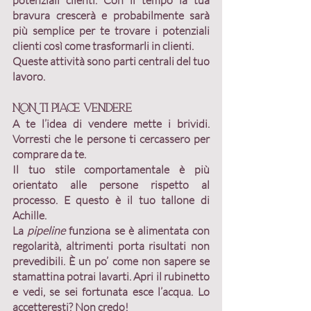
potenziali clienti
. Con il tempo la tua 
bravura crescerà e probabilmente sarà 
più semplice per te trovare i potenziali 
clienti così come trasformarli in clienti.
Queste attività sono parti centrali del tuo 
lavoro.
NON ti piace vendere
A te l’idea di vendere mette i brividi. 
Vorresti che le persone ti cercassero per 
comprare da te. 
Il tuo stile comportamentale è più 
orientato alle persone rispetto al 
processo. E questo è il tuo tallone di 
Achille. 
La 
pipeline 
funziona se è alimentata con 
regolarità, altrimenti porta risultati non 
prevedibili. È un po’ come non sapere se 
stamattina potrai lavarti. Apri il rubinetto 
e vedi, se sei fortunata esce l’acqua. Lo 
accetteresti? Non credo!