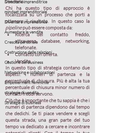
venderlo.
Diventare imprenditrice
Chi ha questo tipo di approccio è 
mindset imprenditoriale
focalizzata su un processo che porti a 
ottenere il risultato. In questo caso la 
Diventare imprenditrice
pipeline 
può essere composta da:
Aumentare le vendite
Ricerca del contatto freddo, 
attraverso database, networking, 
Crescita personale
telefonate.
Costruzione delle relazioni
Contatto con offerta.
Vendita.
Gestione del business
In questo tipo di strategia contano due 
Networking e collaborazioni
aspetti: 
i numeri di partenza e la 
percentuale di chiusura
. Più è alta la tua 
Empowerment femminile
percentuale di chiusura minor numero di 
strategie di vendita
contatti freddi servono.
Ciò che è importante che tu sappia è che i 
Strategie di business
numeri di partenza dipendono dal tempo 
che dedichi. Se ti piace vendere e scegli 
questa strada, una 
gran parte del tuo 
tempo va dedicato a cercare e incontrare 