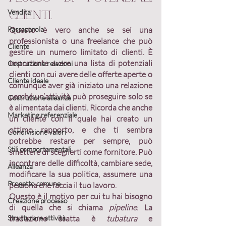
Vendita
clienti.
Passaparola
Questo è vero anche se sei una 
professionista o una freelance che può 
Cliente
gestire un numero limitato di clienti. È 
importante avere una 
lista di potenziali 
Costruzione relazioni
clienti
 con cui avere delle offerte aperte o 
Cliente ideale
comunque aver già iniziato una relazione 
perché 
un’attività può proseguire solo se 
Costruzione alleanze
è alimentata dai clienti
. Ricorda che anche 
Marketing referenziale
un cliente con il quale hai creato un 
ottimo rapporto, e che ti sembra 
Condivisione valori
potrebbe restare per sempre, può 
Stili comportamentali
smettere di sceglierti come fornitore. Può  
incontrare delle difficoltà, cambiare sede, 
Alleanza
modificare la sua politica, assumere una 
Progetto comune
persona che faccia il tuo lavoro.
Questo è il motivo per cui tu hai bisogno 
Creazione processo
di quella che si chiama 
pipeline
. La 
Strutturare attività
traduzione esatta è 
tubatura 
e 