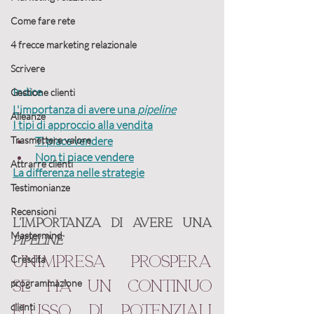
Come fare rete
4 frecce marketing relazionale
Scrivere
Indice
Gestione clienti
L'importanza di avere una 
pipeline
Alleanze
I tipi di approccio alla vendita
Trasmettere valore
Ti piace vendere
Non ti piace vendere
Attrarre clienti
La differenza nelle strategie
Testimonianze
Recensioni
L'importanza di avere una 
Mastermind
pipeline
Un’impresa prospera 
Crescita
programmazione
se ha un continuo 
clienti
flusso di potenziali 