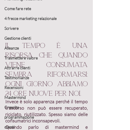
Come fare rete
4 frecce marketing relazionale
Scrivere
Gestione clienti
Il tempo è una 
Alleanze
risorsa che quando 
Trasmettere valore
viene consumata 
Attrarre clienti
sembra riformarsi: 
Testimonianze
ogni giorno abbiamo 
Recensioni
24 ore nuove per noi. 
Mastermind
Invece è solo apparenza perché
 il tempo 
Crescita
trascorso non può essere recuperato
, 
riciclato, riutilizzato
. Spesso siamo delle 
programmazione
consumatrici inconsapevoli
. 
Quando parlo di mastermind e 
clienti