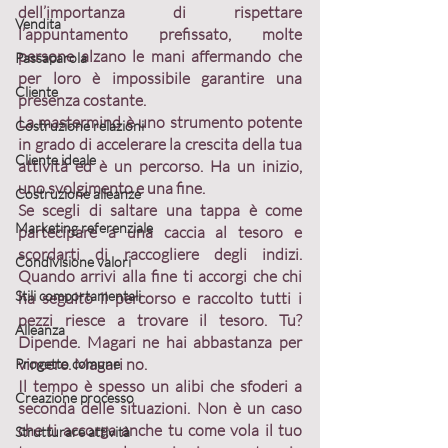
dell’importanza di rispettare 
Vendita
l’appuntamento prefissato, molte 
persone alzano le mani affermando che 
Passaparola
per loro è impossibile garantire una 
Cliente
presenza costante.
La 
mastermind 
è uno 
strumento potente
Costruzione relazioni
in grado di accelerare la crescita della tua 
Cliente ideale
attività ed è un 
percorso
. Ha un inizio, 
uno svolgimento e una fine. 
Costruzione alleanze
Se scegli di saltare una tappa è come 
Marketing referenziale
partecipare a una caccia al tesoro e 
scordarti di raccogliere degli indizi. 
Condivisione valori
Quando arrivi alla fine ti accorgi che chi 
Stili comportamentali
ha seguito il percorso e raccolto tutti i 
pezzi riesce a trovare il tesoro. Tu? 
Alleanza
Dipende. Magari ne hai abbastanza per 
vincere. Magari no.
Progetto comune
Il 
tempo 
è spesso un 
alibi 
che sfoderi a 
Creazione processo
seconda delle situazioni. Non è un caso 
che ti accorga anche tu come vola il tuo 
Strutturare attività