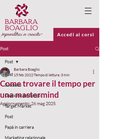
Accedi ai corsi
Post
Post
Barbara Boaglio
Post
15 feb 2022
Tempo di lettura: 3 min
Come trovare il tempo per
Successo
una mastermind
Gestione del tempo
Aggiornamento:
26 mag 2025
Target Market
Post
Papà in carriera
Marketing relazionale