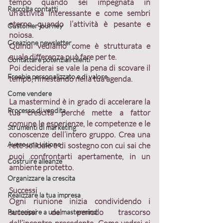
tempo quando sei impegnata in 
Raccolta contatti
un’attività interessante e come sembri 
eterno quando l’attività è pesante e 
Customer journey
noiosa.
Creazione newsletter
Quindi vediamo come è strutturata e 
quale differenza può fare per te. 
Contattare potenziali clienti
Poi deciderai se vale la pena di scovare il 
Freebie personalizzato e di valore
tempo, rimestando nella tua agenda.
Come vendere
La 
mastermind 
è in grado di 
accelerare la 
Processo di vendita
tua crescita
 perché mette a fattor 
comune le 
esperienze
, le 
competenze 
e le 
Strumenti di marketing
conoscenze 
dell’intero gruppo. Crea una 
Avere una visione
rete solidale e di sostegno
 con cui sai che 
puoi confrontarti apertamente, in un 
Costruire alleanze
ambiente protetto.
Organizzare la crescita
Successi
Realizzare la tua impresa
Ogni riunione inizia 
condividendo 
i 
successi del periodo trascorso 
Partecipare a una mastermind