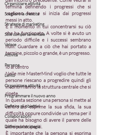
dall’incontro precedente. Come vedrai si 
Organizzare attività
termina definendo i progressi che si 
vogliono fare e si inizia dai progressi 
Scegliere la crescita
messi in atto.
Strategie di marketing
È il momento in cui 
concentrarsi su ciò 
che ha funzionato
. A volte si è avuto un 
Stile comportamentale
periodo difficile e i successi sembrano 
Veloce
nulli. Guardare a ciò che hai portato a 
termine, piccolo o grande, è un progresso.
Attività
Persone
Io al centro
Nelle mie 
MasterMind 
voglio che 
tutte le 
Lento
persone riescano a progredire 
quindi gli 
Organizzare attività
incontri hanno la struttura centrale che si 
ripete.
Programmare il nuovo anno
In questa sezione 
una persona si mette al 
Definire gli obiettivi
centro
 ed esprime la sua sfida, la sua 
difficoltà oppure condivide un tema per il 
Collaborazioni
quale ha bisogno di avere il parere delle 
altre partecipanti.
Definire la strategia
È importante che la persona si esprima 