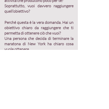
attività che producono poco per te?
Soprattutto, 
vuoi davvero raggiungere 
quell’obiettivo?
Perché questa è la vera domanda. Hai un 
obiettivo chiaro da raggiungere che ti 
permetta di ottenere ciò che vuoi?
Una persona che decida di terminare la 
maratona di New York ha chiaro cosa 
vuole ottenere.
A volte nella tua attività imprenditoriale 
tu manchi di un obiettivo ben definito 
quindi è difficile per te misurare il 
risultato e decidere quanto tempo 
investire.
La mastermind è in grado di accelerare la 
crescita della tua attività solo se sai come 
e quanto vuoi crescere.