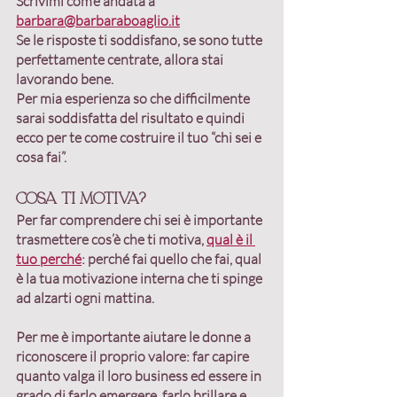
Scrivimi com’è andata a 
barbara@barbaraboaglio.it
Se le risposte ti soddisfano, se sono tutte 
perfettamente centrate, allora stai 
lavorando bene. 
Per mia esperienza so che difficilmente 
sarai soddisfatta del risultato e quindi 
ecco per te come costruire il tuo “chi sei e 
cosa fai”.
Cosa ti motiva?
Per far comprendere chi sei è importante 
trasmettere cos’è che ti motiva, 
qual è il 
tuo perché
: 
perché fai quello che fai
, qual 
è la tua motivazione interna che ti spinge 
ad alzarti ogni mattina.
Per me è importante 
aiutare le donne a 
riconoscere il proprio valore
: far capire 
quanto valga il loro business ed essere in 
grado di farlo emergere, farlo brillare e 