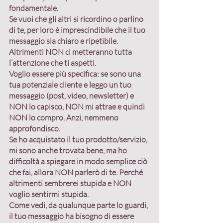
fondamentale.
Se vuoi che gli altri si ricordino o parlino 
di te, per loro è imprescindibile che il tuo 
messaggio sia chiaro e ripetibile.
Altrimenti NON ci metteranno tutta 
l’attenzione che ti aspetti.
Voglio essere più specifica: se sono una 
tua potenziale cliente e leggo un tuo 
messaggio (post, video, newsletter) e 
NON lo capisco, NON mi attrae e quindi 
NON lo compro. Anzi, nemmeno 
approfondisco.
Se ho acquistato il tuo prodotto/servizio, 
mi sono anche trovata bene, ma ho 
difficoltà a spiegare in modo semplice ciò 
che fai, allora NON parlerò di te. Perché 
altrimenti sembrerei stupida e NON 
voglio sentirmi stupida.
Come vedi, da qualunque parte lo guardi, 
il tuo messaggio ha bisogno di essere 