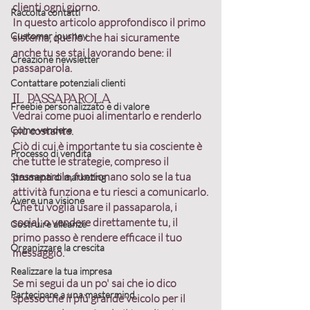
clienti ogni giorno
.
Raccolta contatti
In questo articolo approfondisco il primo 
Customer journey
sistema, quello che hai sicuramente 
anche tu se stai lavorando bene:
 il 
Creazione newsletter
passaparola.
Contattare potenziali clienti
Il passaparola
Freebie personalizzato e di valore
Vedrai come puoi 
alimentarlo 
e 
renderlo 
Come vendere
più costante
.
Ciò di cui è importante tu sia cosciente è 
Processo di vendita
che tutte le strategie, compreso il 
passaparola, funzionano solo se la tua 
Strumenti di marketing
attività funziona e tu riesci a comunicarlo.
Avere una visione
Che tu voglia usare il passaparola, i 
social, o vendere direttamente tu, il 
Costruire alleanze
primo passo è 
rendere efficace il tuo 
Organizzare la crescita
messaggio
.
Realizzare la tua impresa
Se mi segui da un po' sai che io dico 
Partecipare a una mastermind
spesso che 
il più grande veicolo per il 