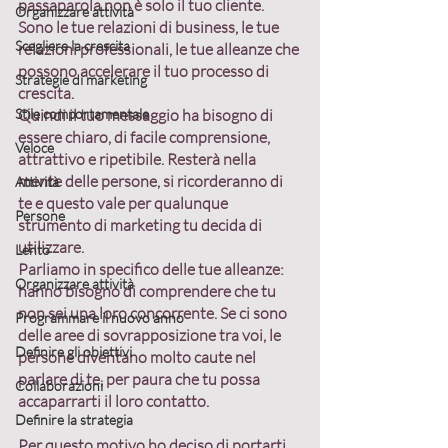
passaparola 
non è solo il tuo cliente. 
Organizzare attività
Sono le tue 
relazioni di business, le tue 
Scegliere la crescita
relazioni professionali, le tue alleanze
 che 
possono accelerare il tuo processo di 
Strategie di marketing
crescita.
Stile comportamentale
Quindi il tuo messaggio ha bisogno di 
essere 
chiaro
, di 
facile comprensione, 
Veloce
attrattivo
 e 
ripetibile
. Resterà nella 
mente delle persone, si ricorderanno di 
Attività
te e questo vale per qualunque 
Persone
strumento di marketing tu decida di 
utilizzare.
Lento
Parliamo in specifico delle tue alleanze: 
Organizzare attività
hanno bisogno di comprendere che tu 
non sei una loro concorrente. Se ci sono 
Programmare il nuovo anno
delle aree di sovrapposizione tra voi, le 
Definire gli obiettivi
persone diventano molto caute nel 
parlare di te, per paura che tu possa 
Collaborazioni
accaparrarti il loro contatto.
Definire la strategia
Per questo motivo ho deciso di portarti 