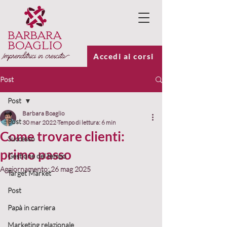
Accedi ai corsi
Post
Post
Barbara Boaglio
Post
30 mar 2022
Tempo di lettura: 6 min
Come trovare clienti:
Successo
primo passo
Gestione del tempo
Aggiornamento:
26 mag 2025
Target Market
Post
Papà in carriera
Marketing relazionale