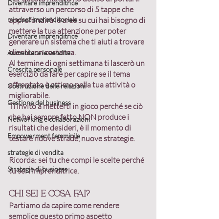
Diventare imprenditrice
attraverso 
un percorso di 5 tappe
 che 
mindset imprenditoriale
approfondirà le aree su cui hai bisogno di 
mettere la tua attenzione per poter 
Diventare imprenditrice
generare un sistema che ti aiuti a trovare 
clienti con costanza
.
Aumentare le vendite
Al termine di ogni settimana ti lascerò un 
Crescita personale
esercizio da fare per capire se il tema 
affrontato è ottimo nella tua attività o 
Costruzione delle relazioni
migliorabile. 
Gestione del business
Ti invito a 
metterti in gioco 
perché se ciò 
che hai sempre fatto NON produce i 
Networking e collaborazioni
risultati che desideri, è il momento di 
Empowerment femminile
testare nuove strade, nuove strategie. 
strategie di vendita
Ricorda: 
sei tu che compi le scelte perché 
Strategie di business
tu sei l’imprenditrice
.
Chi sei e cosa fai?
Partiamo da capire come rendere 
semplice questo primo aspetto 