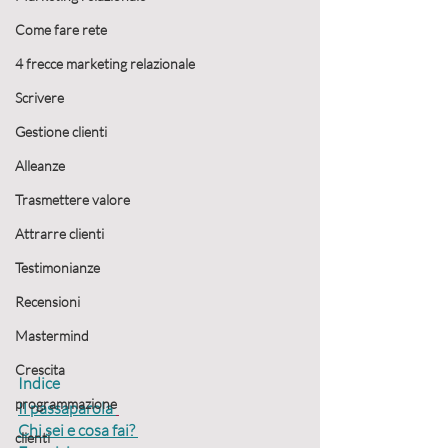
Come fare rete
4 frecce marketing relazionale
Scrivere
Gestione clienti
Alleanze
Trasmettere valore
Attrarre clienti
Testimonianze
Recensioni
Mastermind
Crescita
Indice
programmazione
Il passaparola 
Chi sei e cosa fai? 
clienti