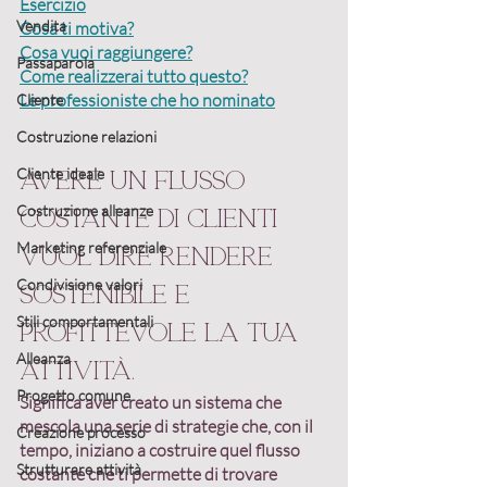
Esercizio
Vendita
Cosa ti motiva?
Cosa vuoi raggiungere?
Passaparola
Come realizzerai tutto questo?
Le professioniste che ho nominato
Cliente
Costruzione relazioni
Cliente ideale
Avere un flusso 
Costruzione alleanze
costante di clienti 
Marketing referenziale
vuol dire rendere 
Condivisione valori
sostenibile e 
Stili comportamentali
profittevole la tua 
Alleanza
attività.
Progetto comune
Significa aver 
creato un sistema
 che 
mescola una serie di 
strategie 
che, con il 
Creazione processo
tempo, iniziano a costruire quel 
flusso 
Strutturare attività
costante che ti permette di trovare 