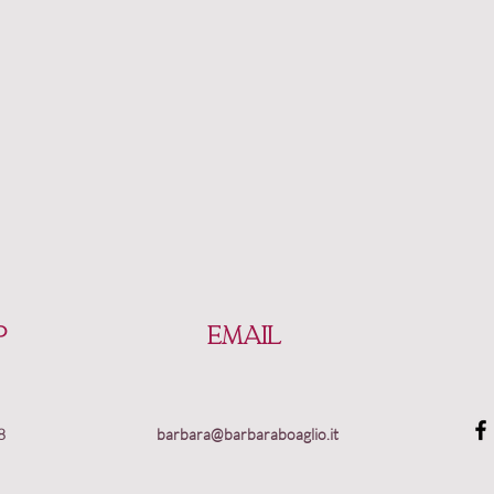
p
Email
8
barbara@barbaraboaglio.it