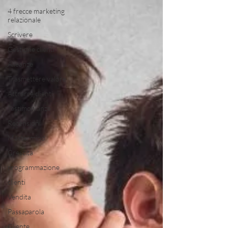
4 frecce marketing
relazionale
Scrivere
Gestione clienti
Alleanze
Trasmettere valore
Attrarre clienti
Testimonianze
Recensioni
Mastermind
Crescita
programmazione
clienti
Vendita
Passaparola
Cliente