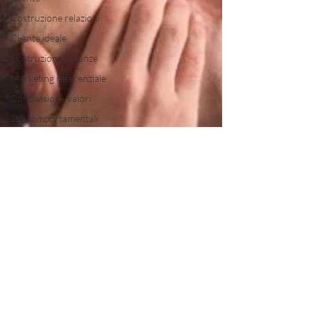
Costruzione relazioni
Cliente ideale
Costruzione alleanze
Marketing referenziale
Condivisione valori
Stili comportamentali
Alleanza
Progetto comune
Creazione processo
Strutturare attività
Raccolta contatti
Customer journey
Creazione newsletter
Contattare potenziali
clienti