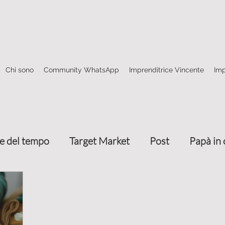
Chi sono
Community WhatsApp
Imprenditrice Vincente
Imp
e del tempo
Target Market
Post
Papà in 
Come fare rete
4 frecce marketing relazionale
nze
Trasmettere valore
Attrarre clienti
T