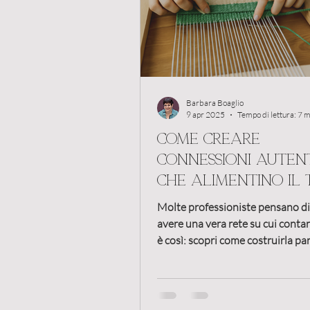
Recensioni
Mastermi
Cliente
Costruzione re
Barbara Boaglio
9 apr 2025
Tempo di lettura: 7 m
Come creare
connessioni auten
Marketing referenziale
che alimentino il
business
Molte professioniste pensano d
Progetto comune
avere una vera rete su cui conta
è così: scopri come costruirla p
dove sei ora.