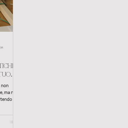
nd
Crescita
programmazione
clienti
lazioni
Cliente ideale
Costruzione alleanze
in
tiche
Condivisione valori
Stili comportamentali
A
 tuo
i non
re, ma non
artendo da