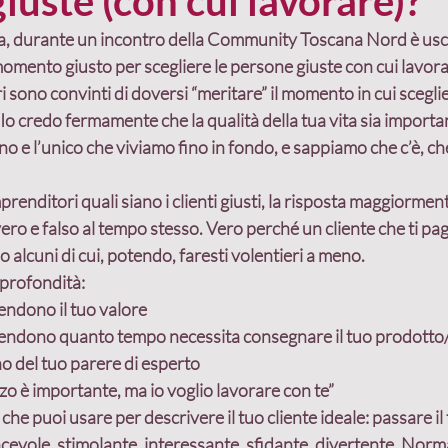
iuste (con cui lavorare)?
a, durante un incontro della Community Toscana Nord è uscito
omento giusto per scegliere le persone giuste con cui lavor
nd
Crescita
programmazione
clienti
 sono convinti di doversi “meritare” il momento in cui sceglie
. Io credo fermamente che la qualità della tua vita sia importa
o e l’unico che viviamo fino in fondo, e sappiamo che c’è, che
Costruzione relazioni
Cliente ideale
Costr
renditori quali siano 
i clienti giust
i, la risposta maggiormen
ero e falso al tempo stesso. Vero perché un cliente che ti pag
Condivisione valori
Stili comportamentali
A
 alcuni di cui, potendo, faresti volentieri a meno.
 profondità:
ndono il tuo valore
ndono quanto tempo necessita consegnare il tuo prodotto/
no
 del tuo parere di esperto
zzo è importante, ma io voglio lavorare con te”
che puoi usare per descrivere il tuo cliente ideale: passare il
iacevole, stimolante, interessante, sfidante, divertente. Nor