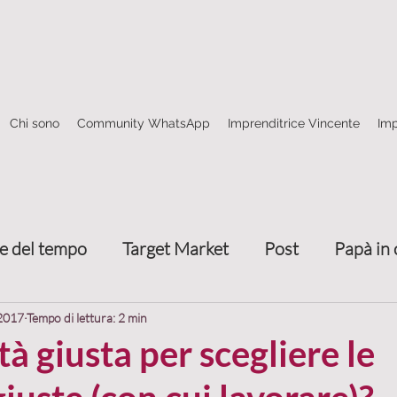
Chi sono
Community WhatsApp
Imprenditrice Vincente
Imp
e del tempo
Target Market
Post
Papà in 
Come fare rete
4 frecce marketing relazionale
 2017
Tempo di lettura: 2 min
tà giusta per scegliere le
nze
Trasmettere valore
Attrarre clienti
T