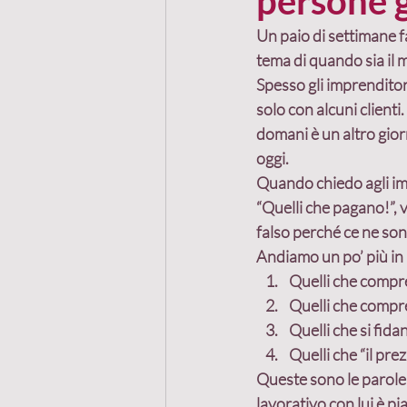
persone g
Un paio di settimane f
tema di quando sia il 
m
Recensioni
Mastermi
Spesso gli imprenditori
solo con alcuni clienti
domani è un altro giorn
Passaparola
Cliente
oggi.
Quando chiedo agli imp
“Quelli che pagano!”, v
Marketing referenziale
falso perché ce ne sono
Andiamo un po’ più in
Quelli che 
compre
Progetto comune
Quelli che 
compre
Quelli che 
si fida
Quelli che 
“il pre
Queste sono le parole 
lavorativo con lui è p