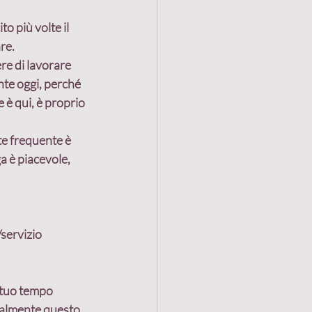
 più volte il 
are
.
Vendita
re di lavorare 
nte oggi, perché 
 è qui, è proprio 
uzione alleanze
te frequente è 
a è piacevole, 
lleanza
servizio
 tuo tempo 
malmente questo 