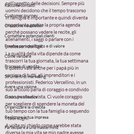
nell’oggetto delle decisioni. 
Sempre più 
Raccolta contatti
uomini decidono che il tempo trascorso 
Customer journey
in famiglia è importante
 e quindi diventa 
importante gestire la propria agenda 
Creazione newsletter
perché possano vedere le recite, gli 
Contattare potenziali clienti
allenamenti, i saggi o parlare con i 
Freebie personalizzato e di valore
professori dei figli.
La qualità della vita dipende da come 
Come vendere
trascorri la tua giornata
, la tua settimana 
Processo di vendita
e questo vale anche per i papà più in 
carriera di tutti, gli imprenditori e i 
Strumenti di marketing
professionisti. Federico Vercellino, in un 
Avere una visione
suo articolo parla di coraggio e condivido 
il suo punto di vista. Ci vuole coraggio 
Costruire alleanze
per scegliere di spendere la moneta del 
Organizzare la crescita
tuo tempo con la tua famiglia o seguendo 
Realizzare la tua impresa
i tuoi sogni.
A volte mi chiedo come sarebbe stata 
Partecipare a una mastermind
diversa la mia vita se mio padre avesse 