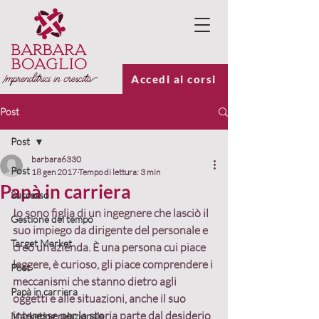
Accedi ai corsi
Post
Post
barbara6330
Post
18 gen 2017
Tempo di lettura: 3 min
Papà in carriera
Successo
Io sono figlia di un ingegnere che lasciò il 
Gestione del tempo
suo impiego da dirigente del personale e 
Target Market
creò un’azienda. È una persona cui piace 
leggere, è curioso, gli piace comprendere i 
Post
meccanismi che stanno dietro agli 
Papà in carriera
oggetti e alle situazioni, anche il suo 
interesse per la storia parte dal desiderio 
Marketing relazionale