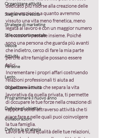
Organizzare attività
dedicato più risorse alla creazione delle 
sue invenzioni e a quanto avremmo 
Scegliere la crescita
vissuto una vita meno frenetica, meno 
Strategie di marketing
legata al lavoro e con un maggior numero 
Stile comportamentale
di occasioni passate insieme. Poiché 
sono una persona che guarda più avanti 
Veloce
che indietro, cerco di fare la mia parte 
Attività
perché altre famiglie possano essere 
felici.
Persone
Incrementare i propri affari costruendo 
Lento
relazioni professionali
 ti aiuta ad 
abbattere il muro che separa la vita 
Organizzare attività
lavorativa da quella privata, ti permette 
Programmare il nuovo anno
di occupare le tue forze nella creazione di 
Definire gli obiettivi
rapporti solidi attraverso attività che ti 
piace fare e nelle quali puoi coinvolgere 
Collaborazioni
la tua famiglia.
Definire la strategia
Lavorare sulla qualità delle tue relazioni
, 