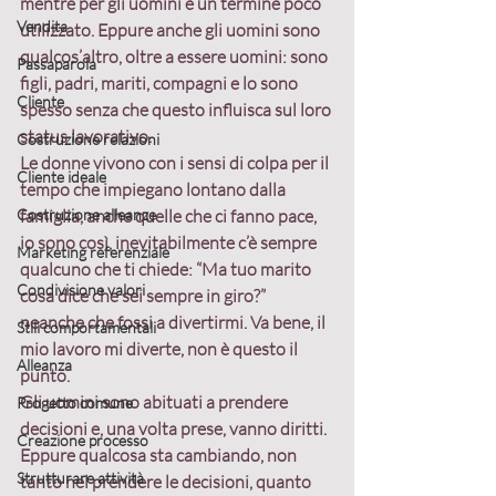
mentre per gli uomini è un termine poco 
Vendita
utilizzato. Eppure 
anche gli uomini sono 
qualcos’altro
, oltre a essere uomini: sono 
Passaparola
figli, padri, mariti, compagni e lo sono 
Cliente
spesso senza che questo influisca sul loro 
status lavorativo.
Costruzione relazioni
Le donne vivono con i sensi di colpa per il 
Cliente ideale
tempo che impiegano lontano dalla 
Costruzione alleanze
famiglia, anche quelle che ci fanno pace, 
io sono così, inevitabilmente c’è sempre 
Marketing referenziale
qualcuno che ti chiede: “Ma tuo marito 
Condivisione valori
cosa dice che sei sempre in giro?” 
neanche che fossi a divertirmi. Va bene, il 
Stili comportamentali
mio lavoro mi diverte, non è questo il 
Alleanza
punto.
Gli uomini sono abituati a prendere 
Progetto comune
decisioni e, una volta prese, vanno diritti. 
Creazione processo
Eppure qualcosa sta cambiando, non 
Strutturare attività
tanto nel prendere le decisioni, quanto 