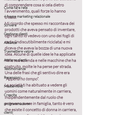
di comprendere cosa si cela dietro 
Come fare rete
l’avvenimento, quali forze lo hanno 
4 frecce marketing relazionale
creato.
Mi ricordo che spesso mi raccontava dei 
Scrivere
prodotti che aveva pensato di inventare, 
Gestione clienti
ogni tanto lo vedevo con uno dei fogli di 
carta (indiscutibilmente riciclata) e mi 
Alleanze
diceva che aveva la bozza di una nuova 
Trasmettere valore
idea. Alcune di quelle idee le ha applicate 
Attrarre clienti
nella sua azienda e nelle macchine che ha 
costruito, molte le ha perse per strada. 
Testimonianze
Una delle frasi che gli sentivo dire era
Recensioni
“
Appena ho tempo
”
.
La società ti ha abituato a vedere gli 
Mastermind
uomini come naturalmente in carriera
, 
Crescita
indipendentemente dal ruolo che 
potevano avere in famiglia, tanto è vero 
programmazione
che esiste il concetto di donna in carriera, 
clienti