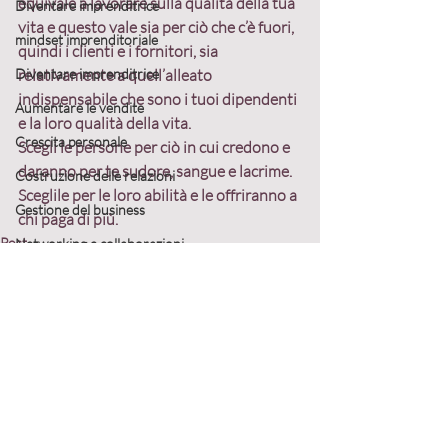
equivale a lavorare sulla qualità della tua 
Diventare imprenditrice
vita e questo vale sia per ciò che c’è fuori, 
mindset imprenditoriale
quindi i clienti e i fornitori, sia 
Diventare imprenditrice
relativamente a quell’alleato 
indispensabile che sono i tuoi dipendenti 
Aumentare le vendite
e la loro qualità della vita.
Crescita personale
Scegli le persone per ciò in cui credono e 
daranno per te sudore, sangue e lacrime. 
Costruzione delle relazioni
Sceglile per le loro abilità e le offriranno a 
Gestione del business
chi paga di più.
Post
Networking e collaborazioni
Empowerment femminile
strategie di vendita
Strategie di business
Post recenti
Mostra tutti