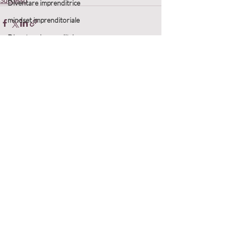
Successo
Diventare imprenditrice
mindset imprenditoriale
Diventare imprenditrice
Aumentare le vendite
Crescita personale
Post recenti
Mostra tutti
Costruzione delle relazioni
Gestione del business
Networking e collaborazioni
Empowerment femminile
strategie di vendita
Strategie di business