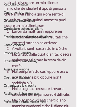
potresti diventare un mio cliente.
Raccolta contatti
Il mio cliente ideale è il tipo di persona 
Customer journey
che è arrivata fino a qui e ora sente di 
voler fare il salto, quindi anche tu puoi 
Creazione newsletter
essere un mio cliente se:
Contattare potenziali clienti
Lavori da molti anni eppure sei 
Freebie personalizzato e di valore
insoddisfatto perché i risultati che 
vorresti tardano ad arrivare.
Come vendere
A volte ti senti costretto in ciò che 
Processo di vendita
fai, tritato dalla quotidianità. Riesci a 
malapena ad alzare la testa da ciò 
Strumenti di marketing
che fai.
Avere una visione
Hai sempre fatto così eppure ora o 
non funziona più oppure non ti 
Costruire alleanze
soddisfa più.
Organizzare la crescita
Hai bisogno di crescere, trovare 
Realizzare la tua impresa
collaboratori in gamba ed è difficile.
Hai bisogno di clienti che ti diano 
Partecipare a una mastermind
maggior guadagni e che ti diano più 