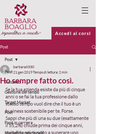
Accedi ai corsi
Post
Post
barbara6330
Post
21 gen 2019
Tempo di lettura: 2 min
Ho sempre fatto così.
Successo
Se la tua azienda esiste da più di cinque 
Gestione del tempo
anni o se fai la tua professione dallo 
Target Market
stesso tempo vuol dire che il tuo è un 
business sostenibile per te. Forse.
Post
Sappi che più di una su due (esattamente 
Papà in carriera
il 55,2%) chiude prima dei cinque anni, 
quindi tu sei riuscito a superare uno 
Marketing relazionale