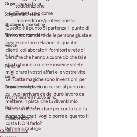
Organizzare attività
soddisfazione.
Ti senti solo come 
Scegliere la crescita
imprenditore/professionista.
Strategie di marketing
Questo è il punto di partenza, 
il punto di 
Stile comportamentale
arrivo è circondarti delle persone giuste e 
creare con loro relazioni di qualità:
Veloce
clienti, collaboratori, fornitori e rete di 
Attività
persone che hanno a cuore ciò che fai e 
che ti stanno a cuore e insieme volete 
Persone
migliorare i vostri affari e le vostre vite.
Lento
Le ricette magiche sono invenzioni, per 
passare dal punto in cui sei al punto in 
Organizzare attività
cui vuoi arrivare c’è del duro lavoro da 
Programmare il nuovo anno
mettere in pista, che tu diventi mio 
Definire gli obiettivi
cliente o decida di fare per conto tuo, la 
domanda che ti voglio porre è: quanto ti 
Collaborazioni
costa NON farlo?
Definire la strategia
Come fare rete