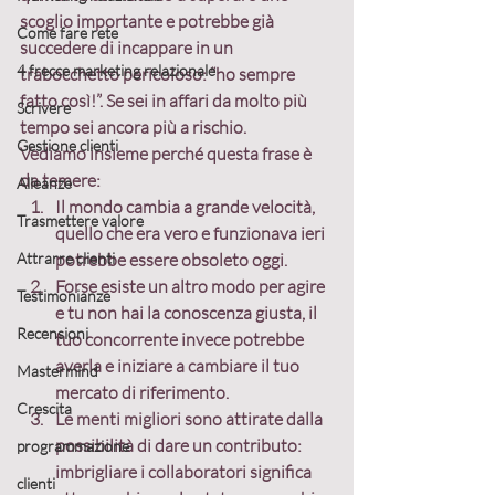
scoglio importante e potrebbe già 
Come fare rete
succedere di incappare in un 
4 frecce marketing relazionale
trabocchetto pericoloso: 
“ho sempre 
fatto così!”
. Se sei in affari da molto più 
Scrivere
tempo sei ancora più a rischio.
Gestione clienti
Vediamo insieme 
perché questa frase è 
da temere:
Alleanze
Il mondo cambia a grande velocità
, 
Trasmettere valore
quello che era vero e funzionava ieri 
Attrarre clienti
potrebbe essere obsoleto oggi.
Forse esiste un altro modo per agire 
Testimonianze
e tu non hai la conoscenza giusta
, il 
Recensioni
tuo concorrente invece potrebbe 
averla e iniziare a cambiare il tuo 
Mastermind
mercato di riferimento.
Crescita
Le menti migliori sono attirate dalla 
possibilità di dare un contributo:
programmazione
imbrigliare i collaboratori significa 
clienti