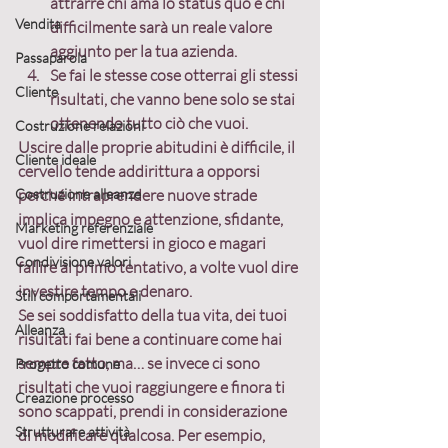
attrarre chi ama lo status quo e chi 
Vendita
difficilmente sarà un reale valore 
aggiunto per la tua azienda.
Passaparola
Se fai le stesse cose otterrai gli stessi 
Cliente
risultati
, che vanno bene solo se stai 
ottenendo tutto ciò che vuoi.
Costruzione relazioni
Uscire dalle proprie abitudini è difficile
, il 
Cliente ideale
cervello tende addirittura a opporsi 
Costruzione alleanze
perché intraprendere nuove strade 
implica impegno e attenzione, sfidante, 
Marketing referenziale
vuol dire rimettersi in gioco e magari 
Condivisione valori
fallire al primo tentativo, a volte vuol dire 
investire tempo e denaro.
Stili comportamentali
Se sei soddisfatto della tua vita, dei tuoi 
Alleanza
risultati fai bene a continuare come hai 
sempre fatto, ma… 
se invece ci sono 
Progetto comune
risultati che vuoi raggiungere e finora ti 
Creazione processo
sono scappati, prendi in considerazione 
Strutturare attività
di modificare qualcosa.
 Per esempio, 