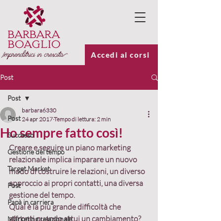
Accedi ai corsi
Post
Post
barbara6330
Post
24 apr 2017
Tempo di lettura: 2 min
Ho sempre fatto così!
Successo
Creare e seguire un piano marketing 
Gestione del tempo
relazionale implica imparare un 
nuovo 
Target Market
modo di costruire le relazioni
, un 
diverso 
approccio ai propri contatti
, una 
diversa 
Post
gestione del tempo
.
Papà in carriera
Qual è la più grande difficoltà che 
affronti quando attui un cambiamento? 
Marketing relazionale