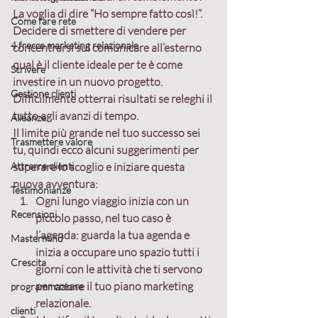
La voglia di dire “
Ho sempre fatto così!
”. 
Come fare rete
Decidere di smettere di vendere per 
4 frecce marketing relazionale
concentrarsi sul comunicare all’esterno 
qual è il cliente ideale per te è come 
Scrivere
investire in un nuovo progetto
. 
Gestione clienti
Difficilmente otterrai risultati se releghi il 
tutto agli avanzi di tempo.
Alleanze
Il limite più grande nel tuo successo sei 
Trasmettere valore
tu, quindi ecco alcuni suggerimenti per 
Attrarre clienti
superare lo scoglio e iniziare questa 
nuova avventura:
Testimonianze
Ogni lungo viaggio inizia con un 
Recensioni
piccolo passo, nel tuo caso è 
l’agenda: 
guarda la tua agenda
 e 
Mastermind
inizia a occupare uno spazio tutti i 
Crescita
giorni con le attività che ti servono 
per creare il tuo piano marketing 
programmazione
relazionale.
clienti