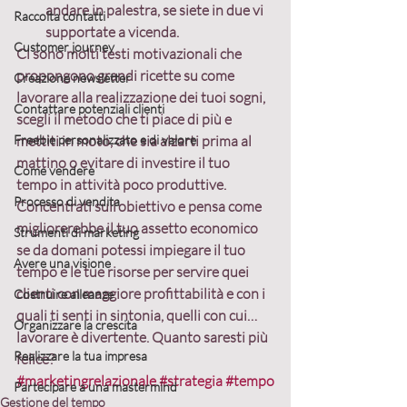
andare in palestra, se siete in due vi 
Raccolta contatti
supportate a vicenda.
Customer journey
Ci sono molti testi motivazionali che 
propongono grandi ricette su come 
Creazione newsletter
lavorare alla realizzazione dei tuoi sogni, 
Contattare potenziali clienti
scegli il metodo che ti piace di più e 
Freebie personalizzato e di valore
mettiti in moto
, che sia alzarti prima al 
mattino o evitare di investire il tuo 
Come vendere
tempo in attività poco produttive.
Processo di vendita
Concentrati sull’obiettivo
 e pensa come 
migliorerebbe il tuo assetto economico 
Strumenti di marketing
se da domani potessi impiegare il tuo 
Avere una visione
tempo e le tue risorse per servire quei 
clienti con maggiore profittabilità e con i 
Costruire alleanze
quali ti senti in sintonia, quelli con cui… 
Organizzare la crescita
lavorare è divertente. Quanto saresti più 
Realizzare la tua impresa
felice?
#marketingrelazionale
#strategia
#tempo
Partecipare a una mastermind
Gestione del tempo