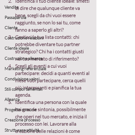
Identifica il tuo cliente ideale
: smetti 
Vendita
di dire che qualunque cliente va 
bene, 
scegli da chi vuoi essere 
Passaparola
raggiunto
, se non lo sai tu, come 
Cliente
fanno a saperlo gli altri?
Gestisci la tua lista contatti
: chi 
Costruzione relazioni
potrebbe diventare tuo partner 
Cliente ideale
strategico? Chi ha i contatti giusti 
Costruzione alleanze
nel tuo mercato di riferimento?
Scegli gli eventi a cui vuoi 
Marketing referenziale
partecipare
: decidi a quanti eventi al 
Condivisione valori
mese vuoi partecipare, cerca quelli 
più interessanti e pianifica la tua 
Stili comportamentali
agenda.
Alleanza
Identifica una persona con la quale 
hai grande sintonia
, possibilmente 
Progetto comune
che operi nel tuo mercato, e inizia il 
Creazione processo
processo con lei. Lavorare alla 
Strutturare attività
creazione delle relazioni è come 