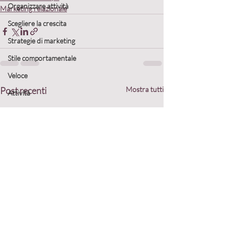
Organizzare attività
Marketing relazionale
Scegliere la crescita
Strategie di marketing
Stile comportamentale
Veloce
Post recenti
Mostra tutti
Attività
Persone
Lento
Organizzare attività
Programmare il nuovo anno
Definire gli obiettivi
Collaborazioni
Definire la strategia