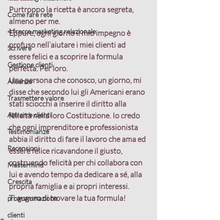
Purtroppo la ricetta è ancora segreta, 
Come fare rete
almeno per me.
4 frecce marketing relazionale
Eppure, ogni giorno il mio impegno è 
profuso nell’aiutare i miei clienti ad 
Scrivere
essere felici e a scoprire la formula 
Gestione clienti
perfetta. Per loro.
Una persona che conosco, un giorno, mi 
Alleanze
disse che secondo lui gli Americani erano 
Trasmettere valore
stati sciocchi a inserire il diritto alla 
Attrarre clienti
felicità nella loro Costituzione. Io credo 
che ogni imprenditore e professionista 
Testimonianze
abbia il diritto di fare il lavoro che ama ed 
Recensioni
essere felice ricavandone il giusto, 
costruendo felicità per chi collabora con 
Mastermind
lui e avendo tempo da dedicare a sé, alla 
Crescita
propria famiglia e ai propri interessi.
Ti auguro di trovare la tua formula!
programmazione
clienti