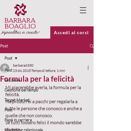
Accedi ai corsi
Post
Post
barbara6330
Post
23 dic 2018
Tempo di lettura: 1 min
Formula per la felicità
Successo
Mi piacerebbe averla, la formula per la 
Gestione del tempo
felicità.
Target Market
Ne produrrei a pacchi per regalarla a 
tutte le persone che conosco e anche a 
Post
quelle che non conosco.
Papà in carriera
Se tutti fossero felici il mondo sarebbe 
diverso.
Marketing relazionale