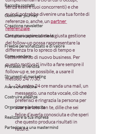
Raccolta contatti
senza essere tuoi concorrenti) e che 
quindi potrebbe divenire una tua fonte di 
Customer journey
referenze o, anche, un 
partner 
Creazione newsletter
referenziale
.
Ora puoi capire come la 
giusta gestione 
Contattare potenziali clienti
del follow-up
 possa rappresentare la 
Freebie personalizzato e di valore
differenza tra lo spreco di tempo e 
Come vendere
l’ottenimento di nuovo business. Per 
questo motivo ti invito 
a fare sempre il 
Processo di vendita
follow-up
 e, se possibile, a usare il 
Strumenti di marketing
metodo 
24/7/30
:
24
: 
entro 24 ore manda una mail, un 
Avere una visione
messaggio, una nota vocale, ciò che 
Costruire alleanze
preferisci e ringrazia
 la persona per 
Organizzare la crescita
aver parlato con te, dille che sei 
felice d’averla conosciuta e che speri 
Realizzare la tua impresa
che questo produca risultati in 
Partecipare a una mastermind
futuro.