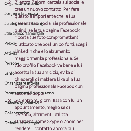
7
:
 entro 7 giorni cercala sui social e 
Organizzare attività
crea un nuovo contatto
. Per fare 
Scegliere la crescita
questo è importante che la tua 
presenza sui social sia professionale, 
Strategie di marketing
quindi se la tua pagina Facebook 
Stile comportamentale
riporta tue foto compromettenti, 
Veloce
piuttosto che post un po’ forti, scegli 
LinkedIn che è lo strumento 
Attività
maggiormente professionale. Se il 
Persone
tuo profilo Facebook va bene e lui 
accetta la tua amicizia, evita di 
Lento
chiedergli di mettere Like alla tua 
Organizzare attività
pagina professionale Facebook un 
Programmare il nuovo anno
secondo dopo.
30
: 
entro 30 giorni fissa con lui un 
Definire gli obiettivi
appuntamento
, meglio se di 
Collaborazioni
persona, altrimenti utilizza 
strumenti come Skype o Zoom per 
Definire la strategia
rendere il contatto ancora più 