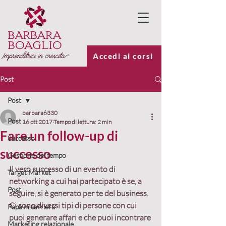
Accedi ai corsi
Post
Post
barbara6330
Post
16 ott 2017
Tempo di lettura: 2 min
Fare un follow-up di
Successo
successo
Gestione del tempo
Il vero successo di un evento di 
Target Market
networking a cui hai partecipato è se, a 
Post
seguire, si è generato per te del business. 
Ci sono 
diversi tipi di persone con cui 
Papà in carriera
puoi generare affari
 e che puoi incontrare 
Marketing relazionale