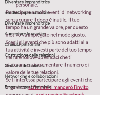
Diventare imprenditrice
personale.
Partecipare a molti eventi di networking 
mindset imprenditoriale
senza curare il dopo è inutile
. Il tuo 
Diventare imprenditrice
tempo ha un grande valore, per questo 
Aumentare le vendite
motivo va impiegato nel modo giusto. 
Scegli gli eventi che più sono adatti alla 
Crescita personale
tua attività e investi parte del tuo tempo 
Costruzione delle relazioni
nel fare follow-up efficaci che ti 
aiuteranno a incrementare il numero e il 
Gestione del business
valore delle tue relazioni.
Networking e collaborazioni
Se ti interessa partecipare agli eventi che 
Empowerment femminile
organizzo, 
scrivimi e ti manderò l’invito
, 
oppure segui 
la mia pagina Facebook
.
strategie di vendita
Post
Strategie di business