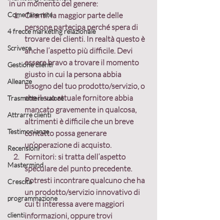
in un momento del genere:
Come fare rete
Clienti:
 la maggior parte delle 
persone partecipa perché spera di 
4 frecce marketing relazionale
trovare dei clienti. In realtà questo è 
Scrivere
anche l’aspetto più difficile. Devi 
essere bravo a trovare il momento 
Gestione clienti
giusto in cui la persona abbia 
Alleanze
bisogno del tuo prodotto/servizio, o 
che il suo attuale fornitore abbia 
Trasmettere valore
mancato gravemente in qualcosa, 
Attrarre clienti
altrimenti è difficile che un breve 
Testimonianze
contatto possa generare 
un’operazione di acquisto.
Recensioni
Fornitori:
 si tratta dell’aspetto 
Mastermind
speculare del punto precedente. 
Potresti incontrare qualcuno che ha 
Crescita
un prodotto/servizio innovativo di 
programmazione
cui ti interessa avere maggiori 
clienti
informazioni, oppure trovi 