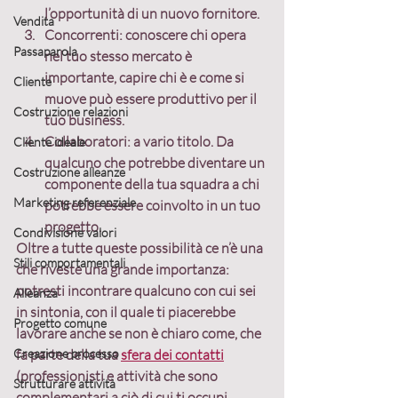
l’opportunità di un nuovo fornitore.
Vendita
Concorrenti:
 conoscere chi opera 
Passaparola
nel tuo stesso mercato è 
importante, capire chi è e come si 
Cliente
muove può essere produttivo per il 
Costruzione relazioni
tuo business.
Collaboratori:
 a vario titolo. Da 
Cliente ideale
qualcuno che potrebbe diventare un 
Costruzione alleanze
componente della tua squadra a chi 
Marketing referenziale
potrebbe essere coinvolto in un tuo 
progetto.
Condivisione valori
Oltre a tutte queste possibilità ce n’è una 
Stili comportamentali
che riveste una grande importanza: 
potresti incontrare qualcuno con cui sei 
Alleanza
in sintonia, con il quale ti piacerebbe 
Progetto comune
lavorare
 anche se non è chiaro come, che 
Creazione processo
fa parte della tua 
sfera dei contatti
(professionisti e attività che sono 
Strutturare attività
complementari a ciò di cui ti occupi, 