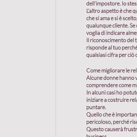
dell’impostore
. Io st
L’altro aspetto è che q
che si ama e si è scelto
qualunque cliente. Se c
voglia di indicare alme
Il riconoscimento del 
risponde al tuo perché,
qualsiasi cifra per ciò 
Come migliorare le rel
Alcune donne hanno vol
comprendere come migli
In alcuni casi ho potut
iniziare a costruire re
puntare
.
Quello che è important
pericoloso, perché ris
Questo causerà frustraz
business.