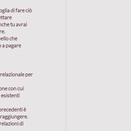
oglia di fare ciò 
ettare 
nche tu avrai 
re.
uello che 
o a pagare 
relazionale per 
sone
 con cui 
 esistenti 
precedenti è 
i raggiungere.
elazioni di 