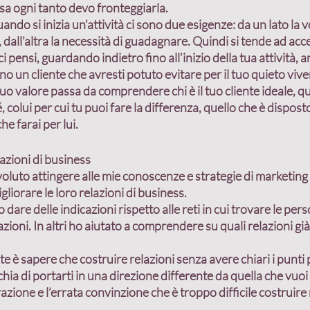
essa ogni tanto devo fronteggiarla.
uando si inizia un’attività ci sono due esigenze: da un lato la 
v
, dall’altra la 
necessità di guadagnare
. Quindi si tende ad acc
i pensi, guardando indietro fino all’inizio della tua attività, a
no un cliente che avresti potuto evitare per il tuo quieto vive
tuo valore passa da comprendere chi è il tuo 
cliente ideale
, q
 colui per cui tu puoi fare la differenza, quello che è dispost
che farai per lui.
azioni di business
uto attingere alle mie conoscenze e strategie di marketing 
orare le loro relazioni di business. 
o dare delle indicazioni rispetto alle 
reti in cui trovare le per
lazioni. In altri ho aiutato a comprendere 
su quali relazioni già
e è sapere che costruire relazioni senza avere chiari i punti 
chia di portarti in una direzione differente da quella che vuo
ione e l’errata convinzione che è troppo difficile costruire r