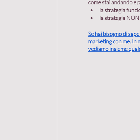
come stai andando e po
la strategia funz
la strategia NON 
Se hai bisogno di sape
marketing con me. In me
vediamo insieme quale 