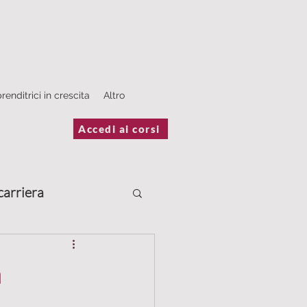
renditrici in crescita
Altro
Accedi ai corsi
carriera
Scrivere
a
estimonianze