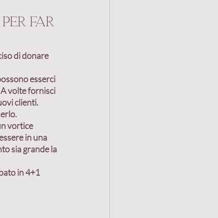
per far 
Vendita
ciso di donare 
uzione alleanze
i possono esserci 
A volte fornisci 
ovi clienti
. 
lleanza
erlo.
un vortice 
essere in una 
to sia grande la 
pato in 4+1 