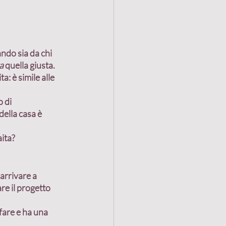
iando
 sia da 
chi 
a 
quella giusta.
a: è simile alle 
 di 
ella casa è 
aita?
 arrivare a 
e il progetto 
fare e ha una 