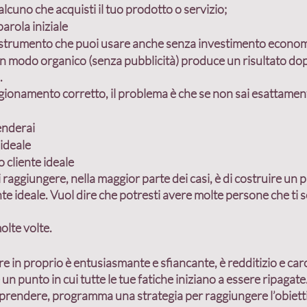
lcuno che acquisti il tuo prodotto o servizio;
arola iniziale
o strumento che puoi usare anche senza investimento econom
al in modo organico (senza pubblicità) produce un risultato d
.
gionamento corretto, il problema è che se non sai esattamen
enderai
 ideale
o cliente ideale
di raggiungere, nella maggior parte dei casi, è di 
costruire un p
nte ideale
. Vuol dire che potresti avere molte persone che ti
olte volte.
e in proprio è entusiasmante e sfiancante, è redditizio e caro,
è un punto in cui tutte le tue fatiche iniziano a essere ripagate
 prendere, programma una strategia per raggiungere l’obietti