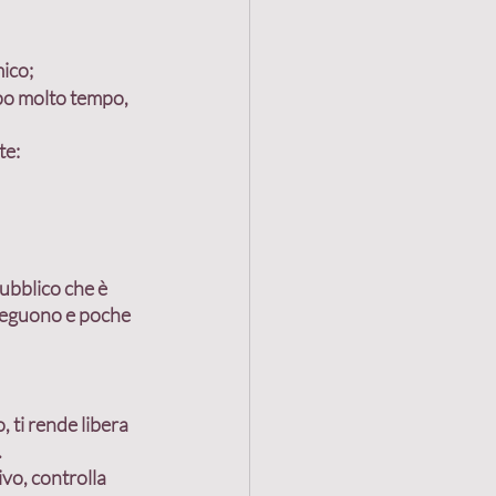
ico;
opo molto tempo, 
te:
ubblico che è 
 seguono e poche 
 ti rende libera 
.
vo, controlla 