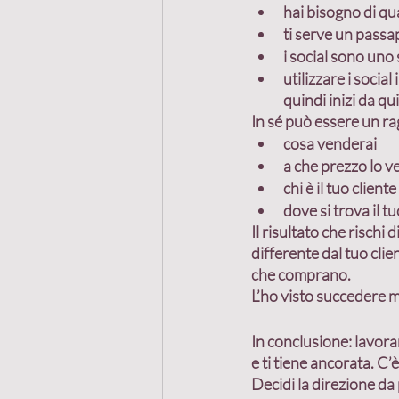
hai bisogno di qua
ti serve un passap
i social sono un
utilizzare i soci
quindi inizi da qui
In sé può essere un ra
cosa venderai
a che prezzo lo v
chi è il tuo cliente
dove si trova il tu
Il risultato che rischi 
differente dal tuo clie
che comprano.
L’ho visto succedere m
In conclusione: lavorar
e ti tiene ancorata. C’
Decidi la direzione da