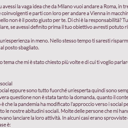
u avessi la vaga idea che da Milano vuoi andare a Roma, in tre
 coinvolgenti e parti con loro per andare a Vienna in macch
uello non è il posto giusto per te. 
Di chi è la responsabilità?
 Tu
iare, se avessi definito prima il tuo obiettivo avresti potuto ri
 un’esperienza in meno. Nello stesso tempo ti saresti risparmi
al posto sbagliato.
ro tema che mi è stato chiesto più volte e di cui ti voglio parla
social
 social eppure sono tutto fuorché un’esperta quindi sono sem
vera questione non è stata tanto la domanda, quanto il cont
 è che la pandemia ha modificato l’approccio verso i social p
 le nostre abitudini sociali. Molte delle persone che mi han
o lanciare la loro attività. In alcuni casi erano sprovviste d
ase è: