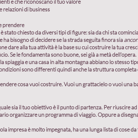
ienti e che riconoscano il tuo valore
e relazioni di business
e prendere
tato chiesto da diversi tipi di figure: sia da 
chi sta cominc
 e ha bisogno di decidere se la strada seguita finora sia 
ancor
 dare alla tua attività è la base su cui costruire la tua crescit
cio. 
Se le fondamenta sono buone, sei già a metà dell’opera
.
la spiaggia e una casa in alta montagna abbiano lo stesso tipo
dizioni sono differenti quindi anche la struttura completa d
endere cosa vuoi costruire. Vuoi un grattacielo o vuoi una b
uale sia il tuo obiettivo
 è il punto di partenza. Per riuscire ad
ario organizzare un programma di viaggio. Oppure a disegnar
ola impresa è molto impegnata, ha una lunga lista di cose da 