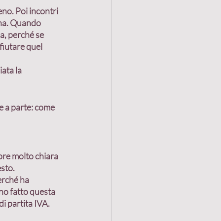
no. Poi incontri 
ina. Quando 
a, perché se 
fiutare quel 
ata la 
re a parte: come 
pre molto chiara 
esto.
erché ha 
no fatto questa 
i partita IVA.