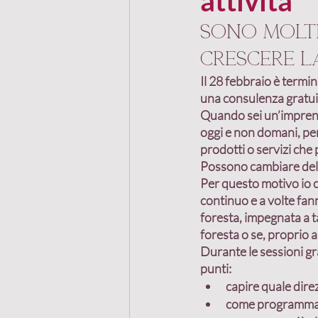
attività
Sono molti
Recensioni
Mastermi
crescere l
Il 28 febbraio è termi
una consulenza gratuit
Passaparola
Cliente
Quando sei un’imprend
oggi e non domani, per
prodotti o servizi che 
Marketing referenziale
Possono cambiare delle 
Per questo motivo io o
continuo e a volte 
fann
foresta, impegnata a t
Progetto comune
foresta o se, proprio a
Durante le sessioni gr
punti:
capire quale dir
come programm