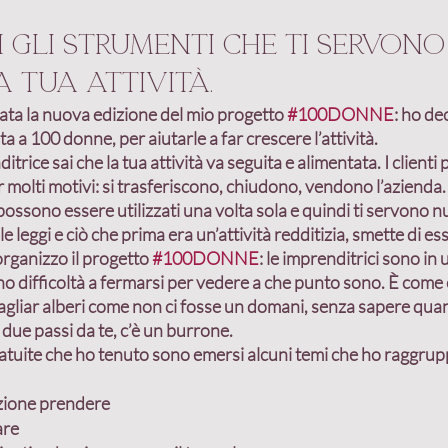
 gli strumenti che ti servono 
nd
Crescita
programmazione
clienti
a tua attività.
nata la nuova edizione del mio progetto 
#100DONNE
: ho de
a a 100 donne, per aiutarle a 
far crescere l’attività
.
Costruzione relazioni
Cliente ideale
Costr
itrice 
sai che la tua attività va seguita e alimentata
. I client
 molti motivi: si trasferiscono, chiudono, vendono l’azienda. 
possono essere utilizzati una volta sola e quindi 
ti servono nu
Condivisione valori
Stili comportamentali
A
leggi e ciò che prima era un’attività redditizia, smette di ess
rganizzo il progetto 
#100DONNE
: le imprenditrici sono in 
o difficoltà a fermarsi per vedere a che punto sono
. È come 
agliar alberi come non ci fosse un domani, senza sapere quan
 due passi da te, c’è un burrone.
atuite che ho tenuto sono emersi alcuni temi che ho raggrup
ezione prendere
are