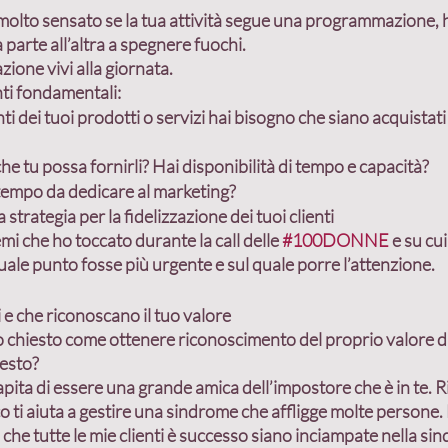
olto sensato se la tua attività segue una programmazione, h
 parte all’altra a spegnere fuochi.
one vivi alla giornata
. 
nti fondamentali:
ti dei tuoi prodotti o servizi hai bisogno che siano acquistat
che tu possa fornirli? Hai disponibilità di tempo e capacità?
l tempo da dedicare al marketing?
strategia per la fidelizzazione dei tuoi clienti
emi che ho toccato durante la call delle 
#100DONNE
 e su cu
ale punto fosse più urgente e sul quale porre l’attenzione.
 e che riconoscano il tuo valore
chiesto come ottenere riconoscimento del proprio valore dai 
esto?
 capita di essere una grande amica dell’impostore che è in te. 
o ti aiuta a gestire una sindrome che affligge molte persone. 
che tutte le mie clienti è successo siano inciampate nella 
sin