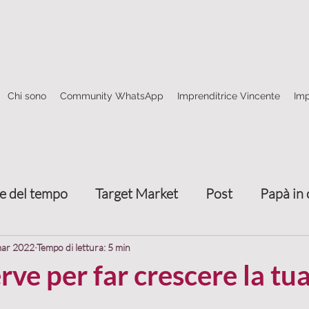
Chi sono
Community WhatsApp
Imprenditrice Vincente
Imp
e del tempo
Target Market
Post
Papà in 
Come fare rete
4 frecce marketing relazionale
mar 2022
Tempo di lettura: 5 min
erve per far crescere la tu
nze
Trasmettere valore
Attrarre clienti
T