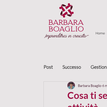
Home
Post
Successo
Gestion
Marketing relazionale
Barbara Boaglio
6 
Cosa ti s
Gestione clienti
Allea