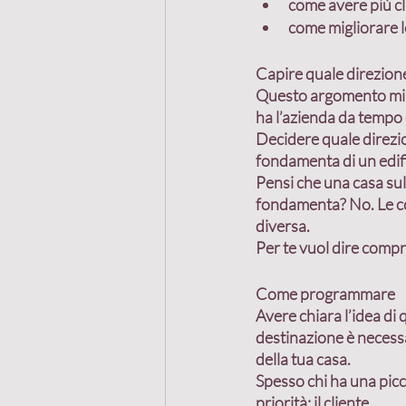
come avere più cl
come migliorare l
Capire quale direzion
Questo argomento mi è s
ha l’azienda da tempo
Decidere quale direzione
fondamenta di un edifi
Pensi che una casa sul
fondamenta? No. Le con
diversa.
Per te vuol dire compr
Come programmare
Avere chiara l’idea di 
q
destinazione è necess
della tua casa.
Spesso chi ha una picc
priorità: il cliente.