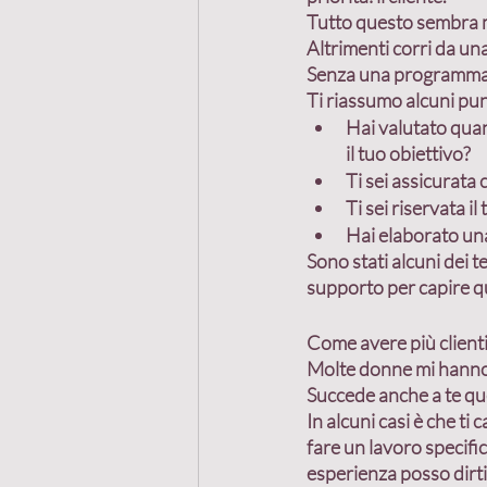
Tutto questo sembra m
Altrimenti corri da una
Senza una programmazi
Ti riassumo alcuni pu
Hai valutato quan
il tuo obiettivo? 
Ti sei assicurata 
Ti sei riservata i
Hai elaborato una 
Sono stati alcuni dei t
supporto per capire qu
Come avere più clienti
Molte donne mi hanno 
Succede anche a te qu
In alcuni casi è che ti
fare un lavoro specific
esperienza posso dirti 