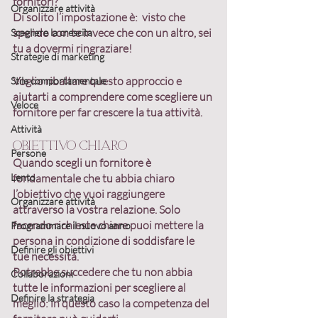
fornitori?
Organizzare attività
Di solito l’impostazione è:  visto che 
spendo con te invece che con un altro, sei 
Scegliere la crescita
tu a dovermi ringraziare! 
Strategie di marketing
Voglio ribaltare questo approccio e 
Stile comportamentale
aiutarti a comprendere come scegliere un 
Veloce
fornitore per far crescere la tua attività.
Attività
Obiettivo chiaro
Persone
Quando scegli un fornitore è 
Lento
fondamentale che tu abbia chiaro 
l’obiettivo che vuoi raggiungere 
Organizzare attività
attraverso la
 vostra relazione
. Solo 
facendo richieste chiare puoi mettere la 
Programmare il nuovo anno
persona in condizione di soddisfare le 
Definire gli obiettivi
tue necessità.
Potrebbe succedere che tu non abbia 
Collaborazioni
tutte le informazioni per scegliere al 
Definire la strategia
meglio: in questo caso la competenza del 