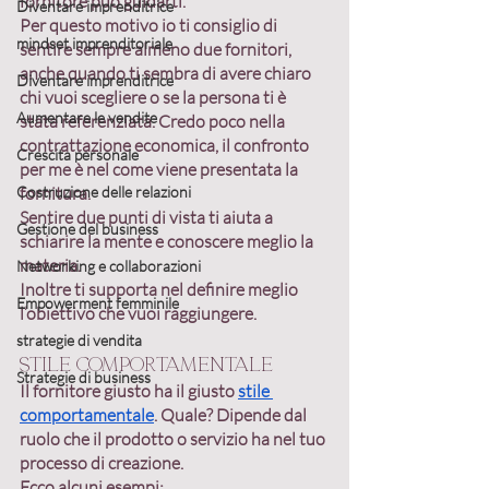
fornitore può guidarti.
Diventare imprenditrice
Per questo motivo io ti consiglio di 
mindset imprenditoriale
sentire sempre 
almeno due fornitori
, 
anche quando ti sembra di avere chiaro 
Diventare imprenditrice
chi vuoi scegliere o se la persona ti è 
Aumentare le vendite
stata referenziata. Credo poco nella 
contrattazione economica, il confronto 
Crescita personale
per me è nel come viene presentata la 
Costruzione delle relazioni
fornitura. 
Sentire due punti di vista ti aiuta a 
Gestione del business
schiarire la mente e conoscere meglio la 
materia.
Networking e collaborazioni
Inoltre ti supporta nel definire meglio 
Empowerment femminile
l’obiettivo che vuoi raggiungere.
strategie di vendita
Stile comportamentale
Strategie di business
Il fornitore giusto ha il giusto 
stile 
comportamentale
. Quale? Dipende dal 
ruolo che il prodotto o servizio ha nel tuo 
processo di creazione
.
Ecco alcuni esempi: