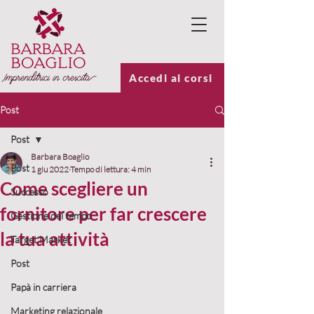
Accedi ai corsi
Post
Post
Barbara Boaglio
Post
1 giu 2022
Tempo di lettura: 4 min
Come scegliere un
Successo
fornitore per far crescere
Gestione del tempo
la tua attività
Target Market
Post
Papà in carriera
Marketing relazionale