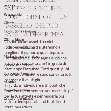
Vendita
fattori e scegliere i 
Passaparola
giusti fornitori è un 
Cliente
tassello che può 
Costruzione relazioni
fare la differenza. 
Cliente ideale
Ci sono alcuni aspetti tecnici 
indispensabili che ti aiuteranno a 
Costruzione alleanze
scegliere: il rapporto qualità/prezzo, 
Marketing referenziale
l’affidabilità nella consegna di ciò che 
acquisti, il supporto che è in grado di 
Condivisione valori
darti dopo l’acquisto. Tutti questi punti 
Stili comportamentali
sono fondamentali e sono convinta tu li 
conosca e li valuti già.
Alleanza
Ti guido a individuare altri punti che 
Progetto comune
possono rappresentare una marcia in più 
per la tua attività e per renderla
 più 
Creazione processo
vicina e indispensabile ai tuoi clienti
.
Strutturare attività