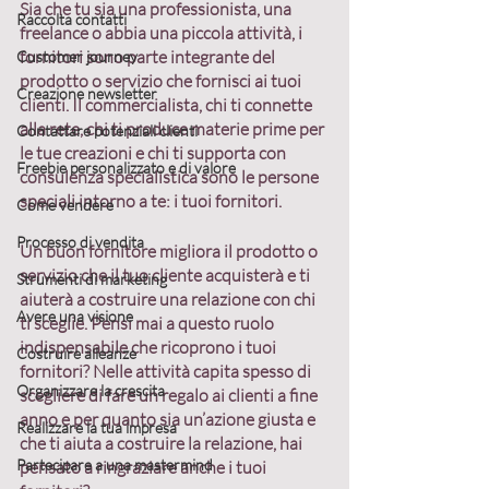
Sia che tu sia una professionista, una 
Raccolta contatti
freelance o abbia una piccola attività, i 
fornitori sono parte integrante del 
Customer journey
prodotto o servizio che fornisci ai tuoi 
Creazione newsletter
clienti. Il commercialista, chi ti connette 
alla rete, chi ti produce materie prime per 
Contattare potenziali clienti
le tue creazioni e chi ti supporta con 
Freebie personalizzato e di valore
consulenza specialistica sono
 le persone 
speciali intorno a te
: i tuoi fornitori.
Come vendere
Processo di vendita
Un buon fornitore migliora il prodotto o 
servizio che il tuo cliente acquisterà e ti 
Strumenti di marketing
aiuterà a costruire una relazione con chi 
Avere una visione
ti sceglie. Pensi mai a questo 
ruolo 
indispensabile
 che ricoprono i tuoi 
Costruire alleanze
fornitori? Nelle attività capita spesso di 
Organizzare la crescita
scegliere di fare un regalo ai clienti a fine 
anno e per quanto sia un’azione giusta e 
Realizzare la tua impresa
che ti aiuta a costruire la relazione, hai 
Partecipare a una mastermind
pensato a ringraziare anche i tuoi 