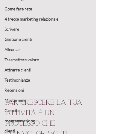
Come fare rete
4 frecce marketing relazionale
Scrivere
Gestione clienti
Alleanze
Trasmettere valore
Attrarre clienti
Testimonianze
Recensioni
Mastermind
Far crescere la tua 
Crescita
attività è un 
programmazione
processo che 
clienti
coinvolge molti 