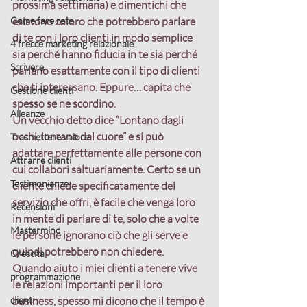
prossima settimana) e dimentichi che 
Come fare rete
esistono coloro che potrebbero parlare 
di te con i loro clienti in modo semplice 
4 frecce marketing relazionale
sia perché hanno fiducia in te sia perché 
Scrivere
parlano esattamente con il tipo di clienti 
che ti interessano. Eppure… capita che 
Gestione clienti
spesso se ne scordino.
Alleanze
Un vecchio detto dice “Lontano dagli 
occhi, lontano dal cuore” e si può 
Trasmettere valore
adattare perfettamente alle persone con 
Attrarre clienti
cui collabori saltuariamente. Certo se un 
Testimonianze
cliente chiede specificatamente del 
servizio che offri, è facile che venga loro 
Recensioni
in mente di parlare di te, solo che a volte 
Mastermind
le persone ignorano ciò che gli serve e 
quindi potrebbero non chiedere.
Crescita
Quando aiuto i miei clienti a tenere vive 
programmazione
le relazioni importanti per il loro 
clienti
business, spesso mi dicono che il tempo è 