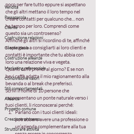
poco per fare tutto eppure si aspettano 
Vendita
che gli altri mettano il loro tempo nel 
Passaparola
creare contatti per qualcuno che… non 
ha tempo per loro. Comprendi come 
Cliente
questo sia un controsenso?
Costruzione relazioni
Affinché gli altri si ricordino di te, affinché 
si spingano a consigliarti ai loro clienti e 
Cliente ideale
contatti è importante che tu abbia con 
Costruzione alleanze
loro una relazione viva e vegeta.
Marketing referenziale
Quanti caffè prendi al giorno? E se non 
bevi caffè adatta il mio ragionamento alla 
Condivisione valori
bevanda o al break che preferisci.
Stili comportamentali
Scrivi il nome di 10 persone che 
rappresentano un ponte naturale verso i 
Alleanza
tuoi clienti, li riconoscerai perché:
Progetto comune
Parlano con i tuoi clienti ideali:
Creazione processo
potrebbero avere una professione o 
un’azienda complementare alla tua 
Strutturare attività
senza essere in concorrenza 