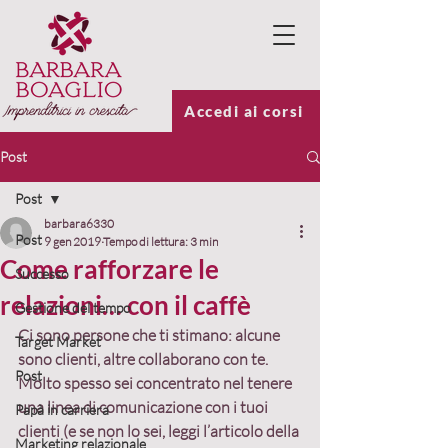
Accedi ai corsi
Post
Post
barbara6330
Post
9 gen 2019
Tempo di lettura: 3 min
Come rafforzare le
Successo
relazioni… con il caffè
Gestione del tempo
Ci sono persone che ti stimano: alcune 
Target Market
sono clienti, altre collaborano con te. 
Post
Molto spesso sei concentrato nel tenere 
una linea di comunicazione con i tuoi 
Papà in carriera
clienti (e se non lo sei, leggi l’articolo della 
Marketing relazionale