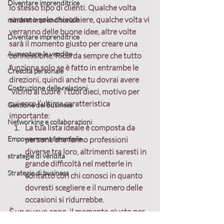
Diventare imprenditrice
lo stesso tipo di clienti. Qualche volta 
saranno solo chiacchiere, qualche volta vi 
mindset imprenditoriale
verranno delle buone idee, altre volte 
Diventare imprenditrice
sarà il momento giusto per creare una 
Aumentare le vendite
connessione. 
Ricorda sempre che tutto 
funziona solo se è fatto in entrambe le 
Crescita personale
direzioni, quindi anche tu dovrai avere 
Costruzione delle relazioni
“vicino al cuore” i tuoi dieci, motivo per 
cui ecco l’ultima caratteristica 
Gestione del business
importante:
Networking e collaborazioni
La tua lista ideale è composta da 
Empowerment femminile
persone che fanno professioni 
diverse tra loro, altrimenti saresti in 
strategie di vendita
grande difficoltà nel metterle in 
Strategie di business
contatto con chi conosci in quanto 
dovresti scegliere e il numero delle 
occasioni si ridurrebbe.
È un nuovo anno, il momento giusto per 
creare nuove abitudini che rendano 