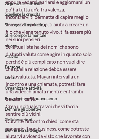
eppure vedersi, parlarsi e aggiornarsi un 
Organizzare attività
po’ ha tutta un’altra valenza.
Scegliere la crescita
Incontrarvi ti permette di capire meglio 
come sta la persona, ti aiuta a creare un 
Strategie di marketing
filo che viene tenuto vivo, ti fa essere più 
Stile comportamentale
nei suoi pensieri.
Veloce
Se la tua lista ha dei nomi che sono 
distanti valuta come agire in quanto solo 
Attività
perché è più complicato non vuol dire 
Persone
che quella relazione debba essere 
sottovalutata. Magari intervalla un 
Lento
incontro e una chiamata, potresti fare 
Organizzare attività
una videochiamata mentre entrambi 
Programmare il nuovo anno
bevete il caffè.
Crea un rituale tra voi che vi faccia 
Definire gli obiettivi
sentire più vicini.
Collaborazioni
Durante l’incontro chiedi come sta 
andando il suo business, come potreste 
Definire la strategia
aiutarvi a vicenda visto che lavorate con 