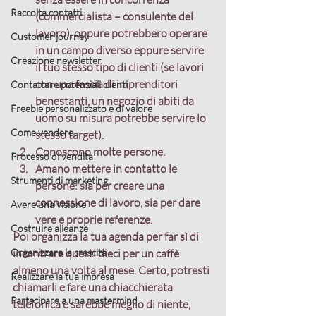
Raccolta contatti
(commercialista – consulente del 
lavoro), oppure potrebbero operare 
Customer journey
in un campo diverso eppure servire 
Creazione newsletter
il tuo stesso tipo di clienti (se lavori 
con una fascia di imprenditori 
Contattare potenziali clienti
benestanti, un negozio di abiti da 
Freebie personalizzato e di valore
uomo su misura potrebbe servire lo 
Come vendere
stesso target).
Conoscono molte persone.
Processo di vendita
Amano mettere in contatto le 
Strumenti di marketing
persone:
 sia per creare una 
connessione di lavoro, sia per dare 
Avere una visione
vere e proprie referenze.
Costruire alleanze
Poi 
organizza la tua agenda per far sì di 
Organizzare la crescita
incontrare questi dieci per un caffè 
almeno una volta al mese.
 Certo, potresti 
Realizzare la tua impresa
chiamarli e fare una chiacchierata 
Partecipare a una mastermind
telefonica e sarebbe meglio di niente, 