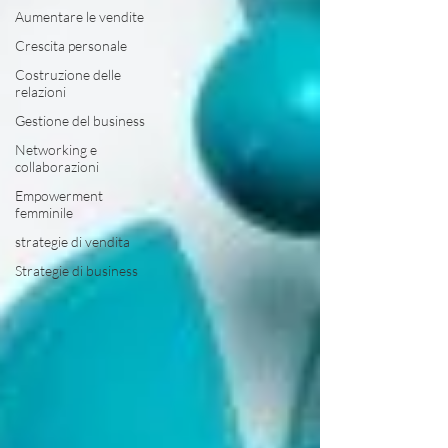
Aumentare le vendite
Crescita personale
Costruzione delle
relazioni
Gestione del business
Networking e
collaborazioni
Empowerment
femminile
strategie di vendita
Strategie di business